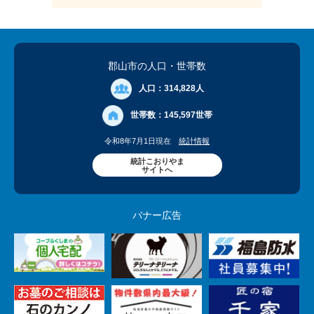
郡山市の人口
・世帯数
人口：
314,828人
世帯数：
145,597世帯
令和8年7月1日現在
統計情報
統計こおりやま
サイトへ
バナー広告