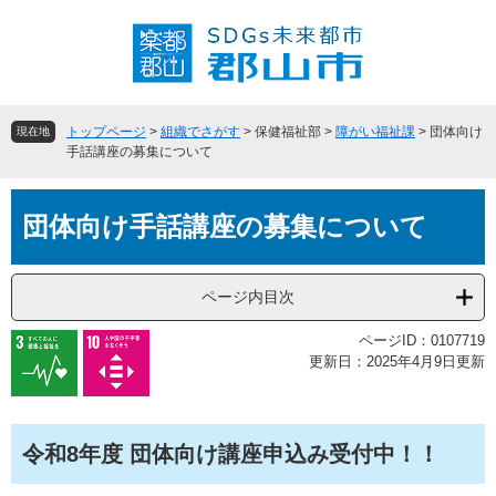
ペ
メ
ー
ニ
ジ
ュ
の
ー
先
を
頭
飛
トップページ
>
組織でさがす
>
保健福祉部
>
障がい福祉課
>
団体向け
現在地
で
ば
手話講座の募集について
す
し
。
て
本
本
団体向け手話講座の募集について
文
文
へ
ページ内目次
ページID：0107719
更新日：2025年4月9日更新
令和8年度 団体向け講座申込み受付中！！