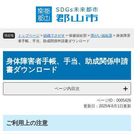
ペ
メ
ー
ニ
ジ
ュ
の
ー
先
を
頭
飛
トップページ
>
組織でさがす
>
保健福祉部
>
障がい福祉課
>
身体障害
現在地
で
ば
者手帳、手当、助成関係申請書ダウンロード
す
し
。
て
本
本
身体障害者手帳、手当、助成関係申請
文
文
書ダウンロード
へ
ページ内目次
ページID：0005426
更新日：2025年8月1日更新
ご利用上の注意