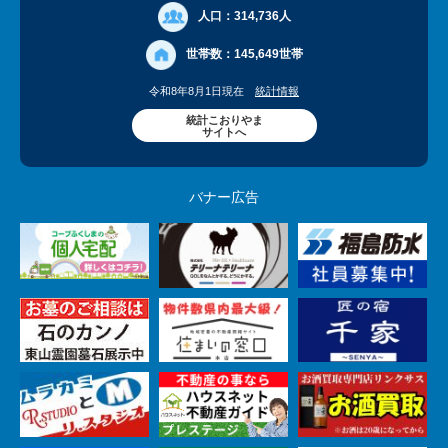
人口：
314,736人
世帯数：
145,649世帯
令和8年8月1日現在
統計情報
統計こおりやま
サイトへ
バナー広告