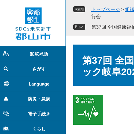
ペ
メ
トップページ
>
組
現在地
ー
ニ
行会
ジ
ュ
の
ー
第37回 全国健康福
足あと
先
を
頭
飛
で
ば
本
す
し
閲覧補助
文
第37回 全
。
て
本
さがす
ック岐阜2
文
へ
Language
防災・急病
電子手続き
くらし