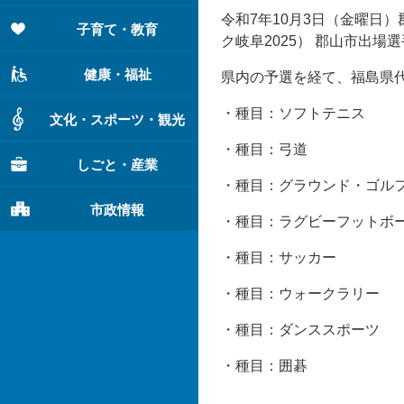
令和7年10月3日（金曜日
子育て・教育
ク岐阜2025） 郡山市出
健康・福祉
県内の予選を経て、福島県代
・種目：ソフトテニ
文化・スポーツ・観光
・種目：弓道 
しごと・産業
・種目：グラウンド・ゴ
市政情報
・種目：ラグビーフットボ
・種目：サッカー
・種目：ウォークラリ
・種目：ダンススポー
・種目：囲碁 