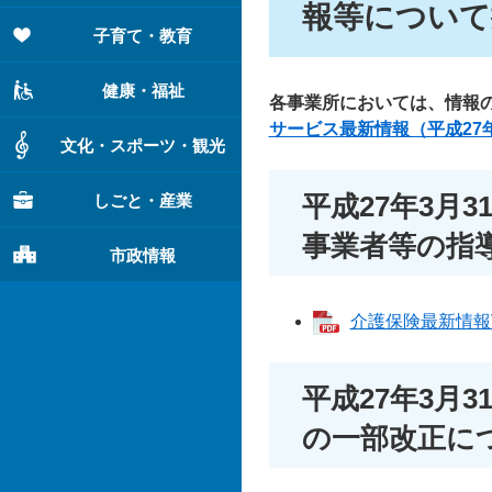
報等について
子育て・教育
健康・福祉
各事業所においては、情報
サービス最新情報（平成27
文化・スポーツ・観光
平成27年3月
しごと・産業
事業者等の指
市政情報
介護保険最新情報Vol
平成27年3月
の一部改正に