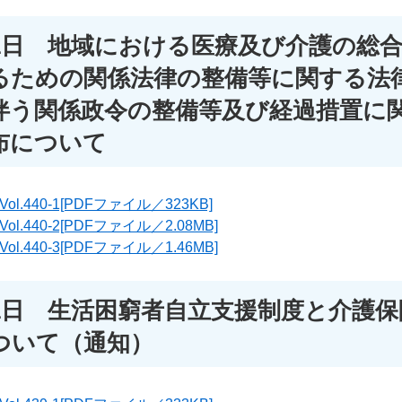
31日 地域における医療及び介護の総
るための関係法律の整備等に関する法
伴う関係政令の整備等及び経過措置に
布について
.440-1[PDFファイル／323KB]
.440-2[PDFファイル／2.08MB]
.440-3[PDFファイル／1.46MB]
31日 生活困窮者自立支援制度と介護保
ついて（通知）