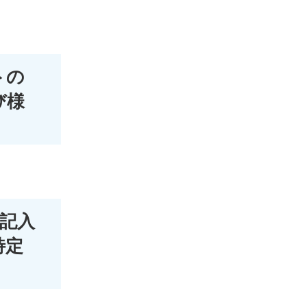
トの
び様
票記入
特定