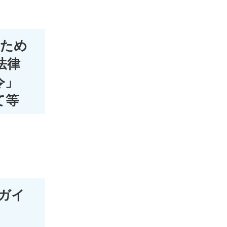
るため
法律
令」
て等
業ガイ