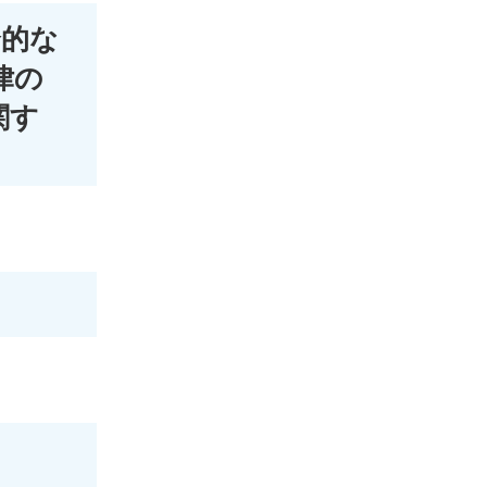
合的な
律の
関す