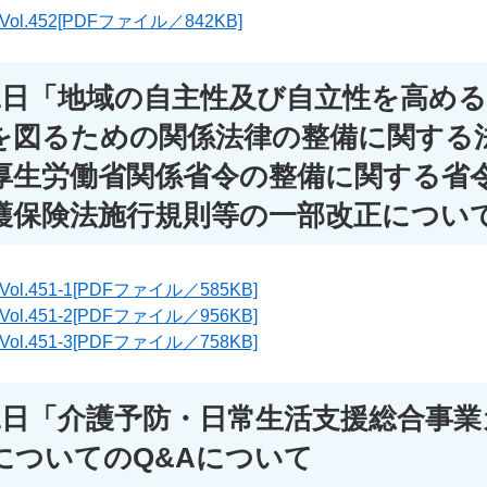
.452[PDFファイル／842KB]
31日「地域の自主性及び自立性を高め
を図るための関係法律の整備に関する
厚生労働省関係省令の整備に関する省
護保険法施行規則等の一部改正につい
.451-1[PDFファイル／585KB]
.451-2[PDFファイル／956KB]
.451-3[PDFファイル／758KB]
31日「介護予防・日常生活支援総合事
についてのQ&Aについて