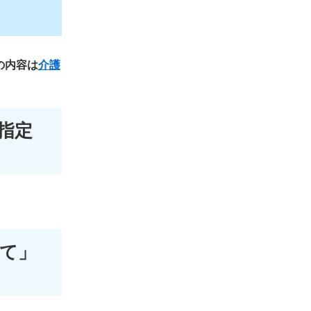
の内容は
介護
指定
いて」