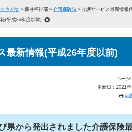
織でさがす
>
保健福祉部
>
介護保険課
>
介護サービス最新情報(平
(平成26年度以前)
最新情報(平成26年度以前)
ページI
更新日：2021年
印
び県から発出されました介護保険