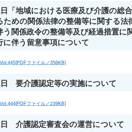
31日「地域における医療及び介護の総
るための関係法律の整備等に関する法
伴う関係政令の整備等及び経過措置に
行に伴う留意事項について
.445[PDFファイル／356KB]
31日 要介護認定等の実施について
.444[PDFファイル／239KB]
31日 介護認定審査会の運営について