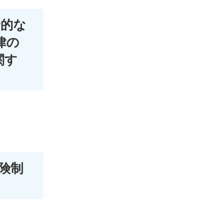
合的な
律の
関す
険制