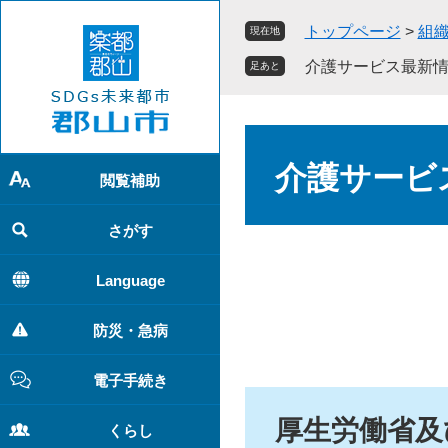
ペ
メ
トップページ
>
組
現在地
ー
ニ
ジ
ュ
介護サービス最新情報
足あと
の
ー
先
を
頭
飛
本
で
ば
文
介護サービス
す
し
閲覧補助
。
て
本
さがす
文
へ
Language
防災・急病
電子手続き
厚生労働省及
くらし