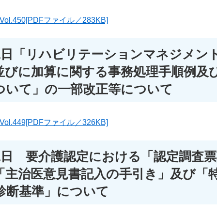
.450[PDFファイル／283KB]
31日「リハビリテーションマネジメン
並びに加算に関する事務処理手順例及
ついて」の一部改正等について
.449[PDFファイル／326KB]
31日 要介護認定における「認定調査
「主治医意見書記入の手引き」及び「
診断基準」について