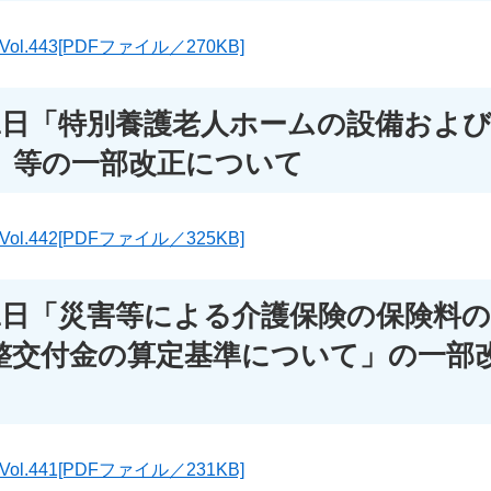
.443[PDFファイル／270KB]
31日「特別養護老人ホームの設備およ
」等の一部改正について
.442[PDFファイル／325KB]
31日「災害等による介護保険の保険料
整交付金の算定基準について」の一部
.441[PDFファイル／231KB]