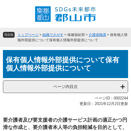
ペ
メ
ー
ニ
ジ
ュ
の
ー
先
を
頭
飛
トップページ
>
組織でさがす
>
保健福祉部
>
介護保険課
>
保有個人情
現在地
で
ば
報外部提供について保有個人情報外部提供について
す
し
。
て
本
本
保有個人情報外部提供について保有
文
文
個人情報外部提供について
へ
ページ内目次
ページID：0002244
更新日：2021年12月2日更新
要介護者及び要支援者の介護サービス計画の適正かつ円
滑な作成と、要介護者本人等の負担軽減を目的として、