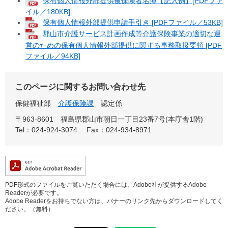
保有個人情報外部提供被保険者名簿【記入例】[PDFファ
イル／180KB]
保有個人情報外部提供申請手引き [PDFファイル／53KB]
郡山市介護サービス計画作成等介護保険事業の適切な運
営のための保有個人情報外部提供に関する事務取扱要領 [PDF
ファイル／94KB]
このページに関するお問い合わせ先
保健福祉部
介護保険課
認定係
〒963-8601
福島県郡山市朝日一丁目23番7号(本庁舎1階)
Tel：024-924-3074
Fax：024-934-8971
PDF形式のファイルをご覧いただく場合には、Adobe社が提供するAdobe
Readerが必要です。
Adobe Readerをお持ちでない方は、バナーのリンク先からダウンロードしてく
ださい。（無料）