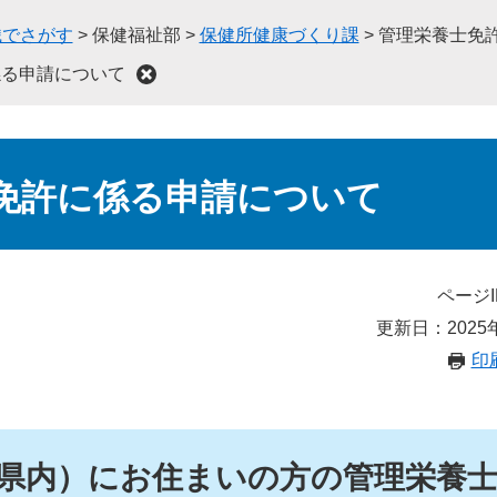
織でさがす
>
保健福祉部
>
保健所健康づくり課
>
管理栄養士免
係る申請について
免許に係る申請について
ページI
更新日：2025
印
県内）にお住まいの方の管理栄養士