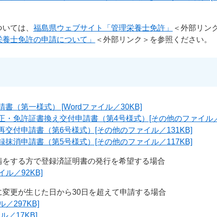
ついては、
福島県ウェブサイト「管理栄養士免許」
＜外部リン
栄養士免許の申請について」
＜外部リンク＞
を参照ください。
（第一様式） [Wordファイル／30KB]
・免許証書換え交付申請書（第4号様式）[その他のファイル／1
交付申請書（第6号様式）[その他のファイル／131KB]
抹消申請書（第5号様式）[その他のファイル／117KB]
請をする方で登録済証明書の発行を希望する場合
ル／92KB]
変更が生じた日から30日を超えて申請する場合
／297KB]
ル／17KB]