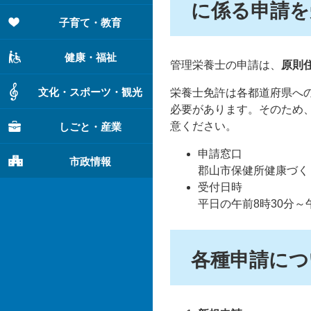
に係る申請を
子育て・教育
健康・福祉
管理栄養士の申請は、
原則
文化・スポーツ・観光
栄養士免許は各都道府県へ
必要があります。そのため
意ください。
しごと・産業
申請窓口
市政情報
郡山市保健所健康づく
受付日時
平日の午前8時30分～
各種申請につ