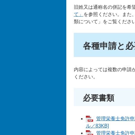
旧姓又は通称名の併記を希
て」
を参照ください。また
類について」をご覧くださ
各種申請と必
内容によっては複数の申請
ください。
必要書類
管理栄養士免許申
ル／83KB]
管理栄養士免許申