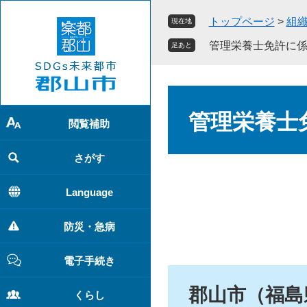
ペ
メ
トップページ
>
組
現在地
ー
ニ
ジ
ュ
管理栄養士免許に
足あと
の
ー
先
を
頭
飛
本
で
ば
文
管理栄養士
す
し
閲覧補助
。
て
本
さがす
文
へ
Language
防災・急病
電子手続き
郡山市（福島
くらし