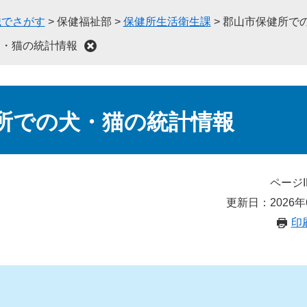
織でさがす
>
保健福祉部
>
保健所生活衛生課
>
郡山市保健所で
犬・猫の統計情報
所での犬・猫の統計情報
ページI
更新日：2026年
印