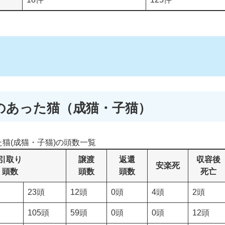
のあった猫（成猫・子猫）
猫(成猫・子猫)の頭数一覧
引取り
譲渡
返還
収容後
安楽死
頭数
頭数
頭数
死亡
23頭
12頭
0頭
4頭
2頭
105頭
59頭
0頭
0頭
12頭