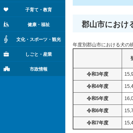
子育て・教育
郡山市におけ
健康・福祉
文化・スポーツ・観光
年度別郡山市における犬の
しごと・産業
市政情報
令和3年度
15,
令和4年度
15,
令和5年度
16,
令和6年度
15,
令和7年度
15,