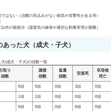
切ではない（治癒の見込みがない病気や攻撃性がある等）
亡
亡以外の殺処分（譲渡先の確保や適切な飼養管理が困難）
のあった犬（成犬・子犬）
犬(成犬・子犬)の頭数一覧
引取り
譲渡
返還
収容後
安楽死
頭数
頭数
頭数
死亡
8頭
5頭
0頭
3頭
0頭
1頭
1頭
0頭
0頭
0頭
6頭
0頭
0頭
6頭
0頭