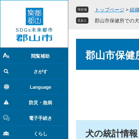
ペ
メ
トップページ
>
組
現在地
ー
ニ
ジ
ュ
郡山市保健所での
足あと
の
ー
先
を
頭
飛
本
で
ば
文
郡山市保健
す
し
閲覧補助
。
て
本
さがす
文
へ
Language
防災・急病
電子手続き
犬の統計情報
くらし