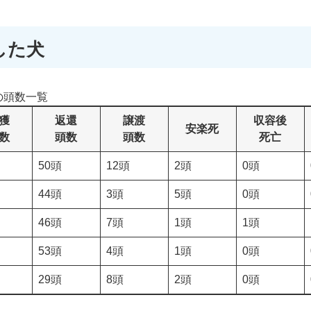
した犬
の頭数一覧
獲
返還
譲渡
収容後
安楽死
数
頭数
頭数
死亡
50頭
12頭
2頭
0頭
44頭
3頭
5頭
0頭
46頭
7頭
1頭
1頭
53頭
4頭
1頭
0頭
29頭
8頭
2頭
0頭