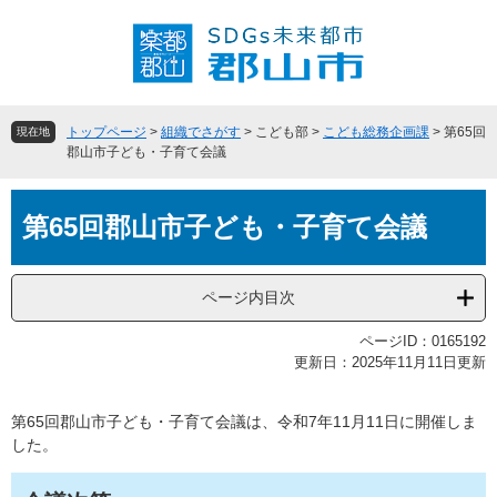
ペ
メ
ー
ニ
ジ
ュ
の
ー
先
を
頭
飛
トップページ
>
組織でさがす
>
こども部
>
こども総務企画課
>
第65回
現在地
で
ば
郡山市子ども・子育て会議
す
し
。
て
本
本
第65回郡山市子ども・子育て会議
文
文
へ
ページ内目次
ページID：0165192
更新日：2025年11月11日更新
第65回郡山市子ども・子育て会議は、令和7年11月11日に開催しま
した。