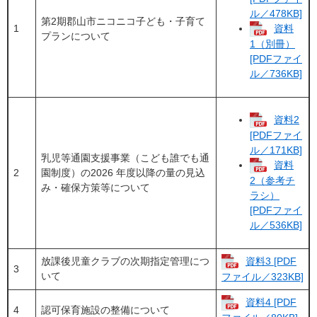
ル／478KB]
第2期郡山市ニコニコ子ども・子育て
1
資料
プランについて
1（別冊）
[PDFファイ
ル／736KB]
資料2
[PDFファイ
ル／171KB]
乳児等通園支援事業（こども誰でも通
資料
2
園制度）の2026 年度以降の量の見込
2（参考チ
み・確保方策等について
ラシ）
[PDFファイ
ル／536KB]
放課後児童クラブの次期指定管理につ
資料3 [PDF
3
いて
ファイル／323KB]
資料4 [PDF
4
認可保育施設の整備について