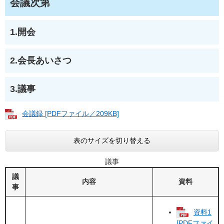
会議次第
1.開会
2.会長あいさつ
3.議事
会議録 [PDFファイル／209KB]
表のサイズを切り替える
議事
議
内容
資料
事
資料1
[PDFファイ