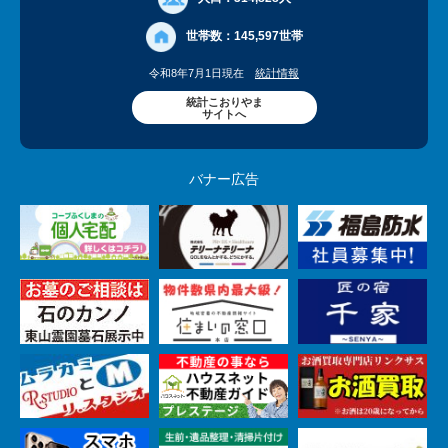
世帯数：
145,597世帯
令和8年7月1日現在
統計情報
統計こおりやま
サイトへ
バナー広告