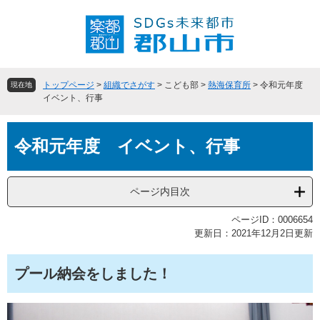
ペ
メ
ー
ニ
ジ
ュ
の
ー
先
を
頭
飛
トップページ
>
組織でさがす
>
こども部
>
熱海保育所
>
令和元年度
現在地
で
ば
イベント、行事
す
し
。
て
本
本
令和元年度 イベント、行事
文
文
へ
ページ内目次
ページID：0006654
更新日：2021年12月2日更新
プール納会をしました！