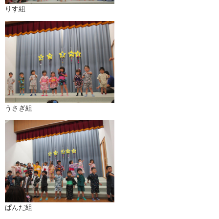
りす組
うさぎ組
ぱんだ組