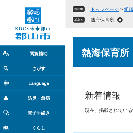
ペ
メ
トップページ
>
組
現在地
ー
ニ
ジ
ュ
熱海保育所
足あと
の
ー
先
を
頭
飛
本
で
ば
文
熱海保育所
す
し
閲覧補助
。
て
本
さがす
文
へ
Language
新着情報
防災・急病
現在、掲載されている
電子手続き
くらし