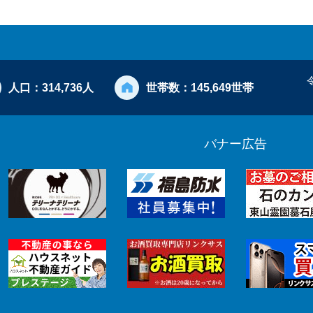
人口：
314,736人
世帯数：
145,649世帯
バナー広告