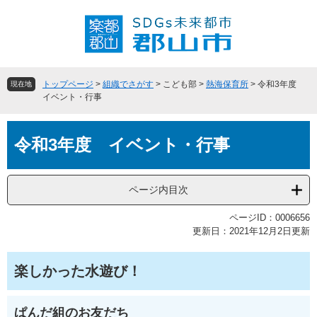
ペ
メ
ー
ニ
ジ
ュ
の
ー
先
を
頭
飛
トップページ
>
組織でさがす
>
こども部
>
熱海保育所
>
令和3年度
現在地
で
ば
イベント・行事
す
し
。
て
本
本
令和3年度 イベント・行事
文
文
へ
ページ内目次
ページID：0006656
更新日：2021年12月2日更新
楽しかった水遊び！
ぱんだ組のお友だち