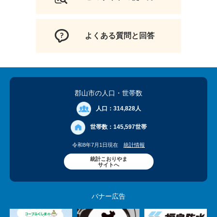
よくある質問と回答
郡山市の人口
・世帯数
人口：
314,828人
世帯数：
145,597世帯
令和8年7月1日現在
統計情報
統計こおりやま
サイトへ
バナー広告