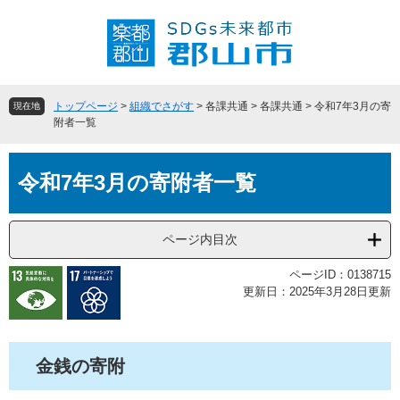
ペ
メ
ー
ニ
ジ
ュ
の
ー
先
を
頭
飛
トップページ
>
組織でさがす
>
各課共通
>
各課共通
>
令和7年3月の寄
現在地
で
ば
附者一覧
す
し
。
て
本
本
令和7年3月の寄附者一覧
文
文
へ
ページ内目次
ページID：0138715
更新日：2025年3月28日更新
金銭の寄附