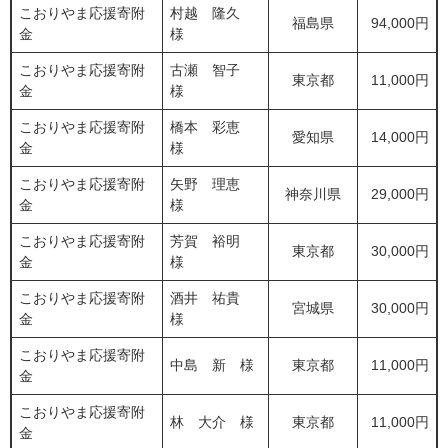
こおりやま応援寄附
村越 隆久
福島県
94,000円
金
様
こおりやま応援寄附
古瀬 智子
東京都
11,000円
金
様
こおりやま応援寄附
橋本 彩恵
愛知県
14,000円
金
様
こおりやま応援寄附
矢野 理恵
神奈川県
29,000円
金
様
こおりやま応援寄附
芳賀 裕明
東京都
30,000円
金
様
こおりやま応援寄附
酒井 祐貴
宮城県
30,000円
金
様
こおりやま応援寄附
中島 新 様
東京都
11,000円
金
こおりやま応援寄附
林 大介 様
東京都
11,000円
金