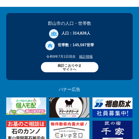
郡山市の人口
・世帯数
人口：
314,828人
世帯数：
145,597世帯
令和8年7月1日現在
統計情報
統計こおりやま
サイトへ
バナー広告