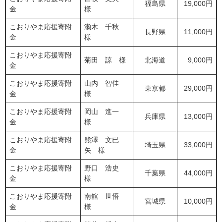
福島県
19,000円
金
様
こおりやま応援寄附
瀬木 千秋
長野県
11,000円
金
様
こおりやま応援寄附
菊田 諒 様
北海道
9,000円
金
こおりやま応援寄附
山内 智佳
東京都
29,000円
金
様
こおりやま応援寄附
岡山 進一
兵庫県
13,000円
金
様
こおりやま応援寄附
熊澤 文已
埼玉県
33,000円
金
矢 様
こおりやま応援寄附
野口 浩史
千葉県
44,000円
金
様
こおりやま応援寄附
南舘 世悟
宮城県
10,000円
金
様