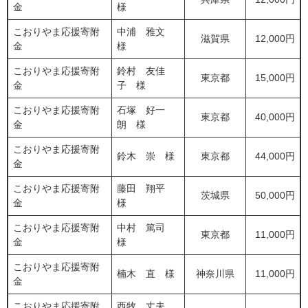
金
様
こおりやま応援寄附
中浦 雅文
滋賀県
12,000円
金
様
こおりやま応援寄附
鈴村 友佳
東京都
15,000円
金
子 様
こおりやま応援寄附
石塚 好一
東京都
40,000円
金
朗 様
こおりやま応援寄附
鈴木 崇 様
東京都
44,000円
金
こおりやま応援寄附
藤田 翔平
茨城県
50,000円
金
様
こおりやま応援寄附
中村 篤司
東京都
11,000円
金
様
こおりやま応援寄附
楠木 直 様
神奈川県
11,000円
金
こおりやま応援寄附
西牧 丈夫