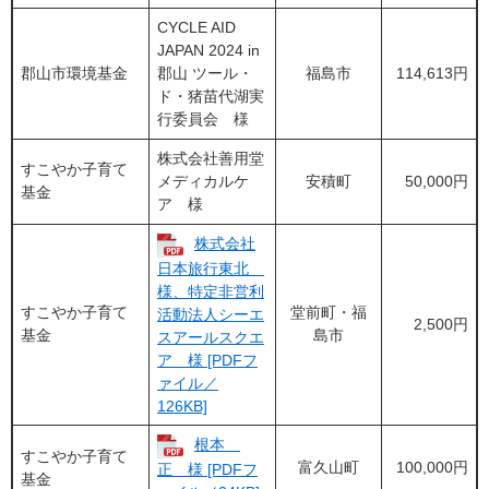
CYCLE AID
JAPAN 2024 in
郡山市環境基金
郡山 ツール・
福島市
114,613円
ド・猪苗代湖実
行委員会 様
株式会社善用堂
すこやか子育て
メディカルケ
安積町
50,000円
基金
ア 様
株式会社
日本旅行東北
様、特定非営利
すこやか子育て
堂前町・福
活動法人シーエ
2,500円
基金
島市
スアールスクエ
ア 様 [PDFフ
ァイル／
126KB]
根本
すこやか子育て
富久山町
100,000円
正 様 [PDFフ
基金