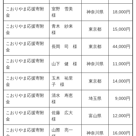
こおりやま応援寄附
室野 雪美
神奈川県
18,000円
金
様
こおりやま応援寄附
青木 紗来
東京都
15,000円
金
様
こおりやま応援寄附
長岡 司 様
東京都
44,000円
金
こおりやま応援寄附
山下 健 様
神奈川県
11,000円
金
こおりやま応援寄附
玉木 祐里
東京都
14,000円
金
子 様
こおりやま応援寄附
清水 寿恵
埼玉県
9,000円
金
様
こおりやま応援寄附
佐藤 広大
富山県
12,000円
金
様
こおりやま応援寄附
山際 亮一
神奈川県
16,000円