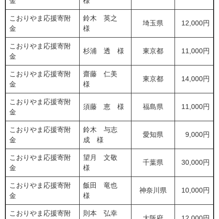
金
様
こおりやま応援寄附
鈴木 英之
埼玉県
12,000円
金
様
こおりやま応援寄附
杉浦 透 様
東京都
11,000円
金
こおりやま応援寄附
齋藤 仁美
東京都
14,000円
金
様
こおりやま応援寄附
須藤 恵 様
福島県
11,000円
金
こおりやま応援寄附
鈴木 与志
愛知県
9,000円
金
成 様
こおりやま応援寄附
望月 文敬
千葉県
30,000円
金
様
こおりやま応援寄附
飯田 竜也
神奈川県
10,000円
金
様
こおりやま応援寄附
則本 弘幸
大阪府
12,000円