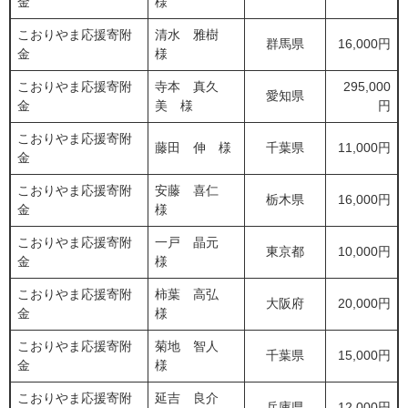
金
様
こおりやま応援寄附
清水 雅樹
群馬県
16,000円
金
様
こおりやま応援寄附
寺本 真久
295,000
愛知県
金
美 様
円
こおりやま応援寄附
藤田 伸 様
千葉県
11,000円
金
こおりやま応援寄附
安藤 喜仁
栃木県
16,000円
金
様
こおりやま応援寄附
一戸 晶元
東京都
10,000円
金
様
こおりやま応援寄附
柿葉 高弘
大阪府
20,000円
金
様
こおりやま応援寄附
菊地 智人
千葉県
15,000円
金
様
こおりやま応援寄附
延吉 良介
兵庫県
12,000円