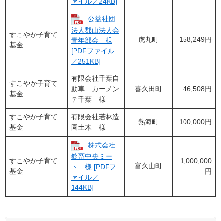
ァイル／24KB]
公益社団
法人郡山法人会
すこやか子育て
虎丸町
158,249円
青年部会 様
基金
[PDFファイル
／251KB]
有限会社千葉自
すこやか子育て
動車 カーメン
喜久田町
46,508円
基金
テ千葉 様
すこやか子育て
有限会社若林造
熱海町
100,000円
基金
園土木 様
株式会社
鈴畜中央ミー
すこやか子育て
1,000,000
富久山町
ト 様 [PDFフ
基金
円
ァイル／
144KB]