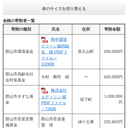
表のサイズを切り替える
金銭の寄附者一覧
寄附の種別
氏名
住所
寄附金額
県中環境
クリーン協同組
郡山市環境基金
富久山町
200,000円
合 様 [PDFフ
ァイル／
132KB]
郡山市高齢化社
今村 剛司 様
ー
500,000円
会対策基金
株式会社
郡山市きずな基
1,000,000
エディソン 様
堤下町
金
円
[PDFファイル
／72KB]
郡山市音楽堂整
郡山市音楽連
緑ケ丘東
220,663円
備基金
盟 様