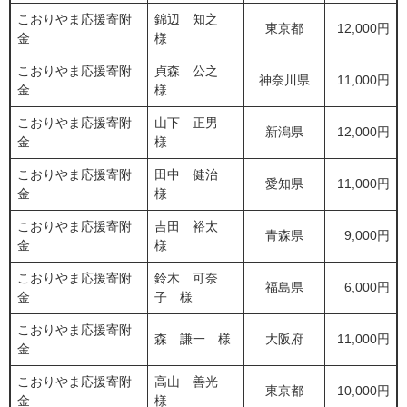
こおりやま応援寄附
錦辺 知之
東京都
12,000円
金
様
こおりやま応援寄附
貞森 公之
神奈川県
11,000円
金
様
こおりやま応援寄附
山下 正男
新潟県
12,000円
金
様
こおりやま応援寄附
田中 健治
愛知県
11,000円
金
様
こおりやま応援寄附
吉田 裕太
青森県
9,000円
金
様
こおりやま応援寄附
鈴木 可奈
福島県
6,000円
金
子 様
こおりやま応援寄附
森 謙一 様
大阪府
11,000円
金
こおりやま応援寄附
高山 善光
東京都
10,000円
金
様