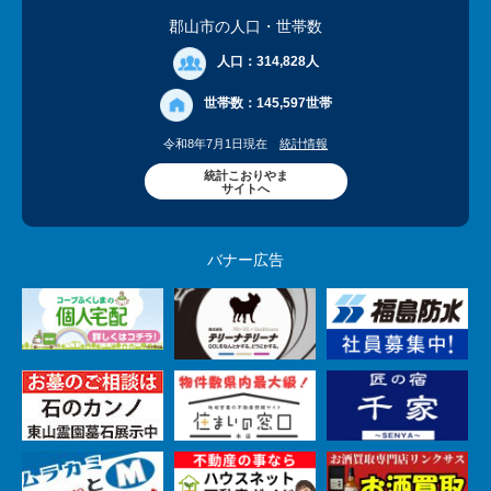
郡山市の人口
・世帯数
人口：
314,828人
世帯数：
145,597世帯
令和8年7月1日現在
統計情報
統計こおりやま
サイトへ
バナー広告