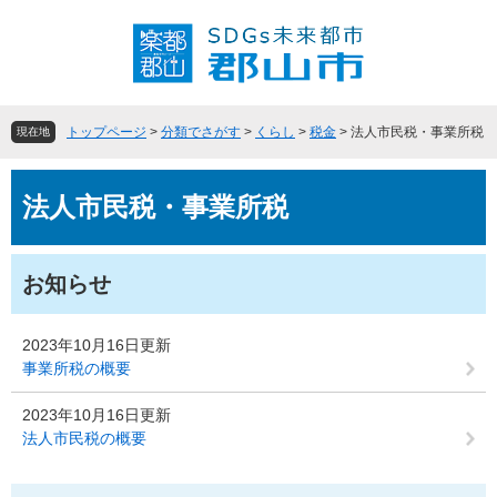
ペ
メ
ー
ニ
ジ
ュ
の
ー
先
を
頭
飛
トップページ
>
分類でさがす
>
くらし
>
税金
>
法人市民税・事業所税
現在地
で
ば
す
し
本
。
て
法人市民税・事業所税
文
本
文
へ
お知らせ
2023年10月16日更新
事業所税の概要
2023年10月16日更新
法人市民税の概要