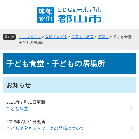
ペ
メ
ー
ニ
ジ
ュ
の
ー
先
を
頭
飛
トップページ
>
分類でさがす
>
子育て・教育
>
子育て
>
子ども食堂・
現在地
で
ば
子どもの居場所
す
し
。
て
本
本
子ども食堂・子どもの居場所
文
文
へ
お知らせ
2026年7月31日更新
こども食堂
2026年7月31日更新
こども食堂ネットワークの登録について