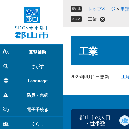
ペ
メ
トップページ
>
申
現在地
ー
ニ
ジ
ュ
工業
足あと
の
ー
先
を
頭
飛
本
で
ば
文
工業
す
し
閲覧補助
。
て
本
さがす
文
2025年4月1日更新
工
へ
Language
防災・急病
電子手続き
郡山市の人口
・世帯数
くらし