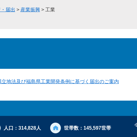
請・届出
>
産業振興
>
工業
場立地法及び福島県工業開発条例に基づく届出のご案内
人口：
314,828人
世帯数：
145,597世帯