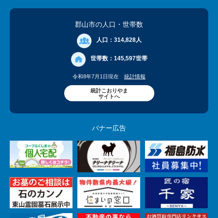
郡山市の人口
・世帯数
人口：
314,828人
世帯数：
145,597世帯
令和8年7月1日現在
統計情報
統計こおりやま
サイトへ
バナー広告