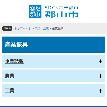
ペ
メ
ー
ニ
ジ
ュ
の
ー
先
を
頭
飛
トップページ
>
申請・届出
>
産業振興
現在地
で
ば
す
し
本
。
て
産業振興
文
本
文
へ
企業誘致
農業
工業