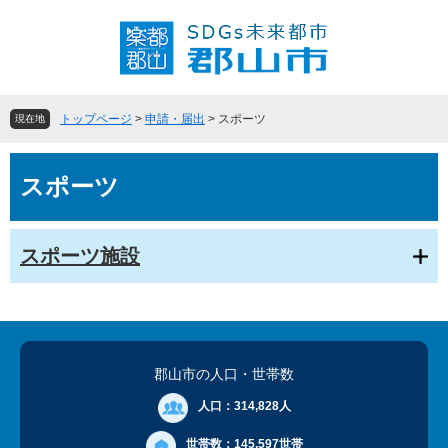
ペ
メ
ー
ニ
ジ
ュ
の
ー
先
を
頭
飛
トップページ
>
申請・届出
>
スポーツ
現在地
で
ば
す
し
本
。
て
スポーツ
文
本
文
へ
スポーツ施設
郡山市の人口
・世帯数
人口：
314,828人
世帯数：
145,597世帯