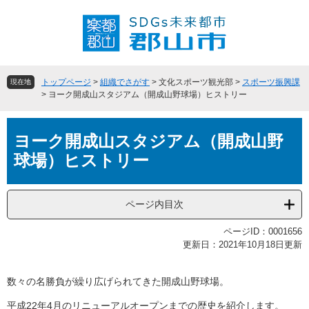
ペ
メ
ー
ニ
ジ
ュ
の
ー
先
を
頭
飛
トップページ
>
組織でさがす
>
文化スポーツ観光部
>
スポーツ振興課
現在地
で
ば
>
ヨーク開成山スタジアム（開成山野球場）ヒストリー
す
し
。
て
本
本
ヨーク開成山スタジアム（開成山野
文
文
球場）ヒストリー
へ
ページ内目次
ページID：0001656
更新日：2021年10月18日更新
数々の名勝負が繰り広げられてきた開成山野球場。
平成22年4月のリニューアルオープンまでの歴史を紹介します。