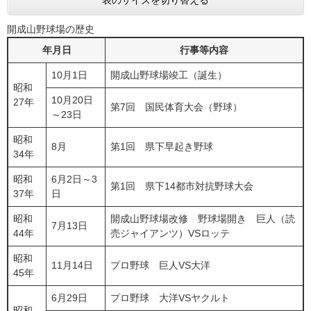
表のサイズを切り替える
開成山野球場の歴史
年月日
行事等内容
10月1日
開成山野球場竣工（誕生）
昭和
10月20日
27年
第7回 国民体育大会（野球）
～23日
昭和
8月
第1回 県下早起き野球
34年
昭和
6月2日～3
第1回 県下14都市対抗野球大会
37年
日
昭和
開成山野球場改修 野球場開き 巨人（読
7月13日
44年
売ジャイアンツ）VSロッテ
昭和
11月14日
プロ野球 巨人VS大洋
45年
6月29日
プロ野球 大洋VSヤクルト
昭和