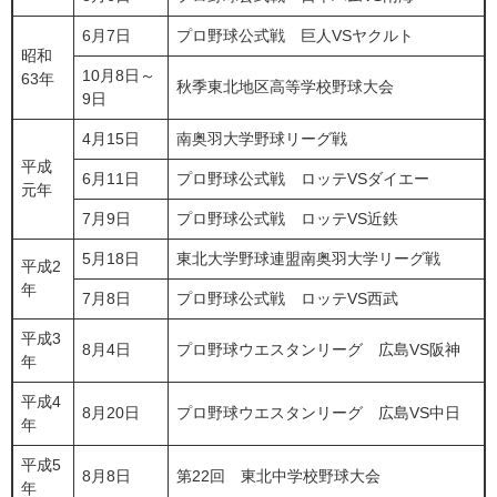
6月7日
プロ野球公式戦 巨人VSヤクルト
昭和
10月8日～
63年
秋季東北地区高等学校野球大会
9日
4月15日
南奥羽大学野球リーグ戦
平成
6月11日
プロ野球公式戦 ロッテVSダイエー
元年
7月9日
プロ野球公式戦 ロッテVS近鉄
5月18日
東北大学野球連盟南奥羽大学リーグ戦
平成2
年
7月8日
プロ野球公式戦 ロッテVS西武
平成3
8月4日
プロ野球ウエスタンリーグ 広島VS阪神
年
平成4
8月20日
プロ野球ウエスタンリーグ 広島VS中日
年
平成5
8月8日
第22回 東北中学校野球大会
年