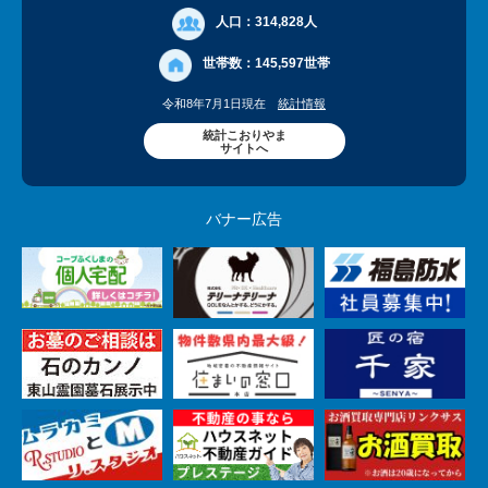
人口：
314,828人
世帯数：
145,597世帯
令和8年7月1日現在
統計情報
統計こおりやま
サイトへ
バナー広告