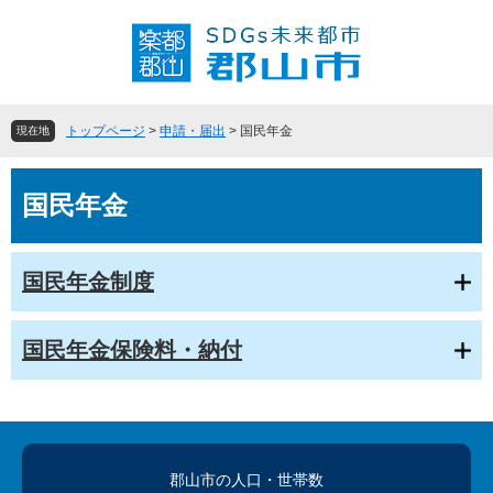
ペ
メ
ー
ニ
ジ
ュ
の
ー
先
を
頭
飛
トップページ
>
申請・届出
>
国民年金
現在地
で
ば
す
し
本
。
て
国民年金
文
本
文
へ
国民年金制度
国民年金保険料・納付
郡山市の人口
・世帯数