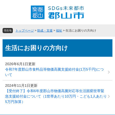
ペ
メ
ー
ニ
ジ
ュ
の
ー
先
を
頭
飛
トップページ
>
助成・支援
>
福祉
>
生活にお困りの方向け
現在地
で
ば
す
し
本
。
て
生活にお困りの方向け
文
本
文
へ
2026年6月1日更新
令和7年度郡山市食料品等物価高騰支援給付金(1万5千円)につ
いて
2024年11月1日更新
【受付終了】令和6年度郡山市物価高騰対応等生活困窮世帯緊
急支援給付金について（1世帯あたり10万円・こども1人あたり
5万円加算）