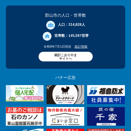
郡山市の人口
・世帯数
人口：
314,828人
世帯数：
145,597世帯
令和8年7月1日現在
統計情報
統計こおりやま
サイトへ
バナー広告