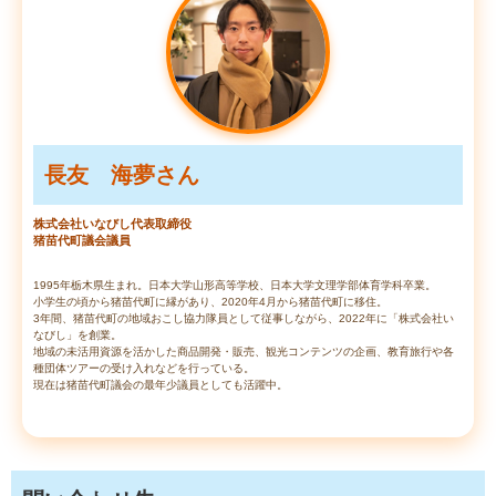
長友 海夢さん
株式会社いなびし代表取締役
猪苗代町議会議員
1995年栃木県生まれ。日本大学山形高等学校、日本大学文理学部体育学科卒業。
小学生の頃から猪苗代町に縁があり、2020年4月から猪苗代町に移住。
3年間、猪苗代町の地域おこし協力隊員として従事しながら、2022年に「株式会社い
なびし」を創業。
地域の未活用資源を活かした商品開発・販売、観光コンテンツの企画、教育旅行や各
種団体ツアーの受け入れなどを行っている。