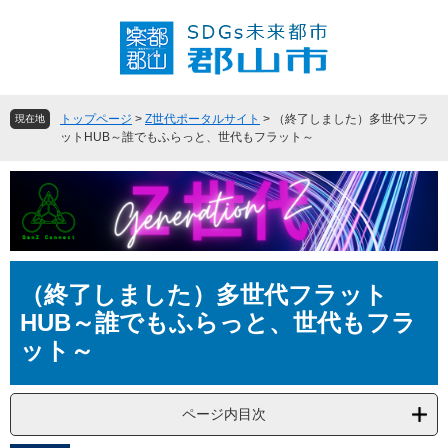
ペ
メ
ー
ニ
ジ
ュ
の
ー
先
を
頭
飛
トップページ
>
Z世代ポータルサイト
>
（終了しました）多世代フラ
現在地
で
ば
ットHUB～誰でもふらっと、世代もフラット～
す
し
。
て
本
文
へ
本
（終了しました）多世代フラット
文
HUB～誰でもふらっと、世代もフラ
ット～
ページ内目次