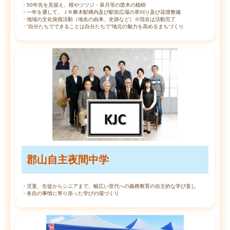
・50年先を見据え、桜やツツジ・皐月等の苗木の植樹
・一年を通して、ＪＲ舞木駅構内及び駅前広場の草刈り及び花壇整備
・地域の文化発掘活動（地名の由来、史跡など）※現在は活動完了
・“自分たちでできることは自分たちで”地元の魅力を高めるまちづくり
郡山自主夜間中学
・児童、生徒からシニアまで、幅広い世代への義務教育の自主的な学び直し
・各自の事情に寄り添った学びの場づくり