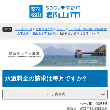
ペ
メ
ー
ニ
ジ
ュ
の
ー
先
を
頭
飛
トップページ
>
分類でさがす
>
くらし
>
上下水道・浄化槽・簡易水道
現在地
で
ば
>
上下水道
>
郡山市上下水道局
>
水道料金の請求は毎月ですか?
す
し
。
て
本
文
へ
本
水道料金の請求は毎月ですか?
文
ページ内目次
ページID：0005545
更新日：2021年12月2日更新