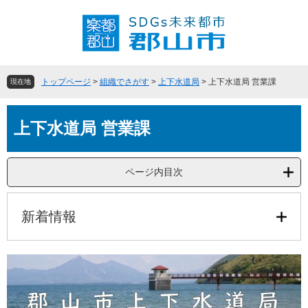
ペ
メ
ー
ニ
ジ
ュ
の
ー
先
を
頭
飛
トップページ
>
組織でさがす
>
上下水道局
>
上下水道局 営業課
現在地
で
ば
す
し
本
。
て
上下水道局 営業課
文
本
文
へ
ページ内目次
新着情報