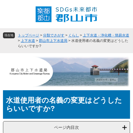
ペ
メ
ー
ニ
ジ
ュ
の
ー
先
を
頭
飛
トップページ
>
分類でさがす
>
くらし
>
上下水道・浄化槽・簡易水道
現在地
で
ば
>
上下水道
>
郡山市上下水道局
>
水道使用者の名義の変更はどうした
らいいですか?
す
し
。
て
本
文
へ
本
水道使用者の名義の変更はどうした
文
らいいですか?
ページ内目次