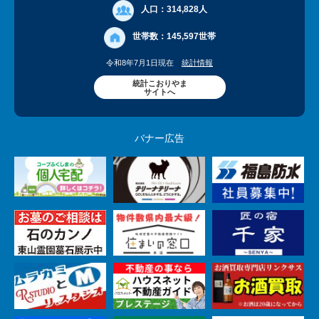
人口：
314,828人
世帯数：
145,597世帯
令和8年7月1日現在
統計情報
統計こおりやま
サイトへ
バナー広告