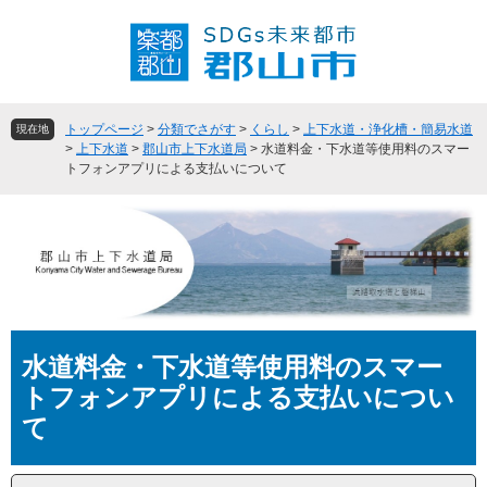
ペ
メ
ー
ニ
ジ
ュ
の
ー
先
を
頭
飛
トップページ
>
分類でさがす
>
くらし
>
上下水道・浄化槽・簡易水道
現在地
で
ば
>
上下水道
>
郡山市上下水道局
>
水道料金・下水道等使用料のスマー
トフォンアプリによる支払いについて
す
し
。
て
本
文
へ
本
水道料金・下水道等使用料のスマー
文
トフォンアプリによる支払いについ
て