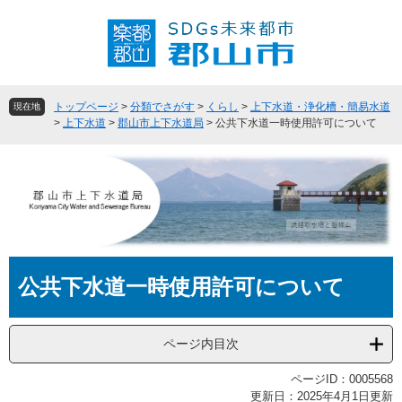
ペ
メ
ー
ニ
ジ
ュ
の
ー
先
を
頭
飛
トップページ
>
分類でさがす
>
くらし
>
上下水道・浄化槽・簡易水道
現在地
で
ば
>
上下水道
>
郡山市上下水道局
>
公共下水道一時使用許可について
す
し
。
て
本
文
へ
本
公共下水道一時使用許可について
文
ページ内目次
ページID：0005568
更新日：2025年4月1日更新