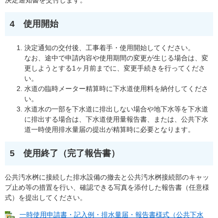
決定通知書を交付します。
4 使用開始
決定通知の交付後、工事着手・使用開始してください。
なお、途中で申請内容や使用期間の変更が生じる場合は、変
更しようとする1ヶ月前までに、変更手続きを行ってくださ
い。
水道の臨時メーター精算時に下水道使用料を納付してくださ
い。
水道水の一部を下水道に排出しない場合や地下水等を下水道
に排出する場合は、下水道使用量報告書、または、公共下水
道一時使用排水量届の提出が精算時に必要となります。
5 使用終了（完了報告書）
公共汚水桝に接続した排水設備の撤去と公共汚水桝接続部のキャッ
プ止め等の措置を行い、確認できる写真を添付した報告書（任意様
式）を提出してください。
一時使用申請書・記入例・排水量届・報告書様式（公共下水