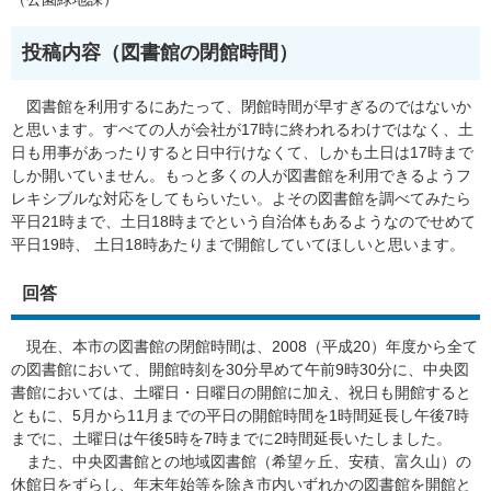
投稿内容（図書館の閉館時間）
図書館を利用するにあたって、閉館時間が早すぎるのではないか
と思います。すべての人が会社が17時に終われるわけではなく、土
日も用事があったりすると日中行けなくて、しかも土日は17時まで
しか開いていません。もっと多くの人が図書館を利用できるようフ
レキシブルな対応をしてもらいたい。よその図書館を調べてみたら
平日21時まで、土日18時までという自治体もあるようなのでせめて
平日19時、 土日18時あたりまで開館していてほしいと思います。
回答
現在、本市の図書館の閉館時間は、2008（平成20）年度から全て
の図書館において、開館時刻を30分早めて午前9時30分に、中央図
書館においては、土曜日・日曜日の開館に加え、祝日も開館すると
ともに、5月から11月までの平日の開館時間を1時間延長し午後7時
までに、土曜日は午後5時を7時までに2時間延長いたしました。
また、中央図書館との地域図書館（希望ヶ丘、安積、富久山）の
休館日をずらし、年末年始等を除き市内いずれかの図書館を開館と