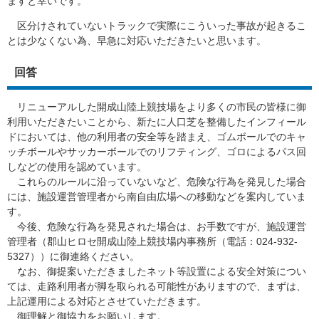
ますと幸いです。
区分けされていないトラックで実際にこういった事故が起きるこ
とは少なくない為、早急に対応いただきたいと思います。
回答
リニューアルした開成山陸上競技場をより多くの市民の皆様に御
利用いただきたいことから、新たに人口芝を整備したインフィール
ドにおいては、他の利用者の安全等を踏まえ、ゴムボールでのキャ
ッチボールやサッカーボールでのリフティング、ゴロによるパス回
しなどの使用を認めています。
これらのルールに沿っていないなど、危険な行為を発見した場合
には、施設運営管理者から南自由広場への移動などを案内していま
す。
今後、危険な行為を発見された場合は、お手数ですが、施設運営
管理者（郡山ヒロセ開成山陸上競技場内事務所（電話：024-932-
5327））に御連絡ください。
なお、御提案いただきましたネット等設置による安全対策につい
ては、走路利用者が脚を取られる可能性がありますので、まずは、
上記運用による対応とさせていただきます。
御理解と御協力をお願いします。​