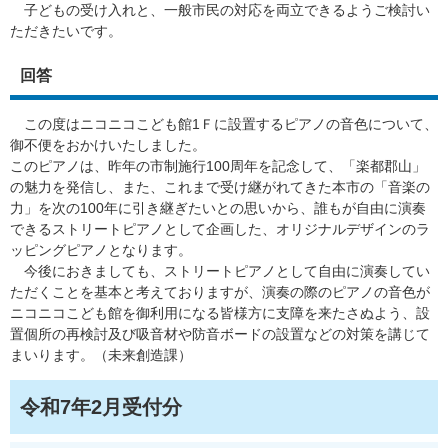
子どもの受け入れと、一般市民の対応を両立できるようご検討い
ただきたいです。
回答
この度はニコニコこども館1Ｆに設置するピアノの音色について、
御不便をおかけいたしました。
このピアノは、昨年の市制施行100周年を記念して、「楽都郡山」
の魅力を発信し、また、これまで受け継がれてきた本市の「音楽の
力」を次の100年に引き継ぎたいとの思いから、誰もが自由に演奏
できるストリートピアノとして企画した、オリジナルデザインのラ
ッピングピアノとなります。
今後におきましても、ストリートピアノとして自由に演奏してい
ただくことを基本と考えておりますが、演奏の際のピアノの音色が
ニコニコこども館を御利用になる皆様方に支障を来たさぬよう、設
置個所の再検討及び吸音材や防音ボードの設置などの対策を講じて
まいります。（未来創造課）
令和7年2月受付分​