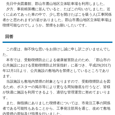
先日中央図書館、郡山市麓山地区立体駐車場を利用しました。
夕方、事前精算機に並んでいると、たばこの匂いがしました。近
くに止めてあった車の中で、少し窓を開けたばこを吸う人(工事関係
者かと思われます)の姿がありました。郡山市麓山地区立体駐車場は
喫煙可能なのでしょうか。禁煙をお願いしたいです。
回答
この度は、御不快な思いをお掛けし誠に申し訳ございませんでし
た。
本市では、受動喫煙防止による健康被害防止のため、「郡山市の
公共施設における受動喫煙防止対策指針」に基づき、平成29(2017)
年12月1日より、公共施設の敷地内を禁煙としているところであり
ます。
当該施設も敷地内禁煙の対象となりますので、受動喫煙防止を図
るため、ポスターの掲示等により更なる周知徹底を行うなど、皆様
が快適に施設を利用できるよう、適切な管理運営に努めてまいりま
す。
また、御指摘にありました喫煙者については、市発注工事の関係
者である可能性もあることから、工事発注部局を通じ、改めて敷地
内禁煙の周知及び指導を行いました。