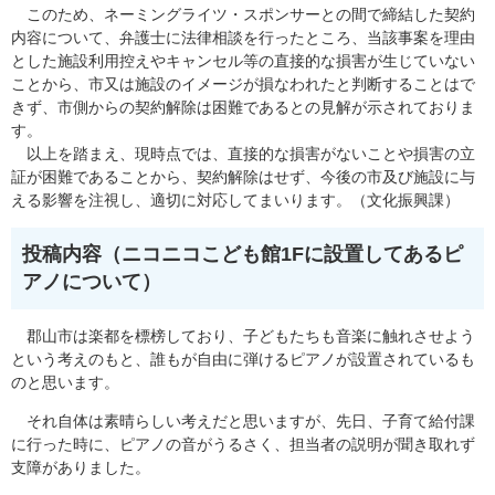
このため、ネーミングライツ・スポンサーとの間で締結した契約
内容について、弁護士に法律相談を行ったところ、当該事案を理由
とした施設利用控えやキャンセル等の直接的な損害が生じていない
ことから、市又は施設のイメージが損なわれたと判断することはで
きず、市側からの契約解除は困難であるとの見解が示されておりま
す。
以上を踏まえ、現時点では、直接的な損害がないことや損害の立
証が困難であることから、契約解除はせず、今後の市及び施設に与
える影響を注視し、適切に対応してまいります。（文化振興課）
投稿内容（ニコニコこども館1Fに設置してあるピ
アノについて）
郡山市は楽都を標榜しており、子どもたちも音楽に触れさせよう
という考えのもと、誰もが自由に弾けるピアノが設置されているも
のと思います。
それ自体は素晴らしい考えだと思いますが、先日、子育て給付課
に行った時に、ピアノの音がうるさく、担当者の説明が聞き取れず
支障がありました。