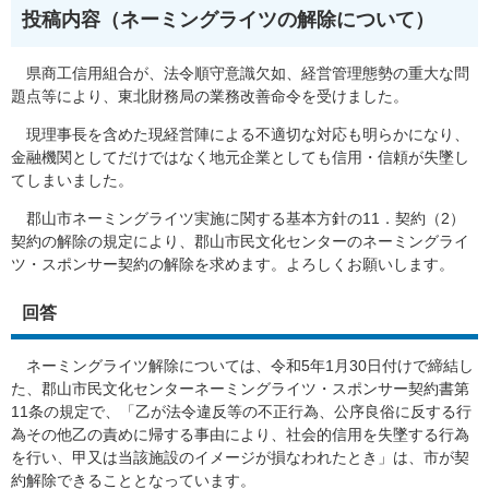
投稿内容（ネーミングライツの解除について）
県商工信用組合が、法令順守意識欠如、経営管理態勢の重大な問
題点等により、東北財務局の業務改善命令を受けました。
現理事長を含めた現経営陣による不適切な対応も明らかになり、
金融機関としてだけではなく地元企業としても信用・信頼が失墜し
てしまいました。
郡山市ネーミングライツ実施に関する基本方針の11．契約（2）
契約の解除の規定により、郡山市民文化センターのネーミングライ
ツ・スポンサー契約の解除を求めます。よろしくお願いします。
回答
ネーミングライツ解除については、令和5年1月30日付けで締結し
た、郡山市民文化センターネーミングライツ・スポンサー契約書第
11条の規定で、「乙が法令違反等の不正行為、公序良俗に反する行
為その他乙の責めに帰する事由により、社会的信用を失墜する行為
を行い、甲又は当該施設のイメージが損なわれたとき」は、市が契
約解除できることとなっています。