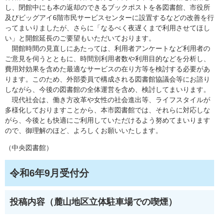
し、閉館中にも本の返却のできるブックポストを各図書館、市役所
及びビッグアイ6階市民サービスセンターに設置するなどの改善を行
ってまいりましたが、さらに「なるべく夜遅くまで利用させてほし
い」と開館延長のご要望もいただいております。
開館時間の見直しにあたっては、利用者アンケートなど利用者の
ご意見を伺うとともに、時間別利用者数や利用目的などを分析し、
費用対効果を含めた最適なサービスの在り方等を検討する必要があ
ります。このため、外部委員で構成される図書館協議会等にお諮り
しながら、今後の図書館の全体運営を含め、検討してまいります。
現代社会は、働き方改革や女性の社会進出等、ライフスタイルが
多様化しておりますことから、本市図書館では、それらに対応しな
がら、今後とも快適にご利用していただけるよう努めてまいります
ので、御理解のほど、よろしくお願いいたします。
（中央図書館）
令和6年9月受付分​
投稿内容（麓山地区立体駐車場での喫煙）