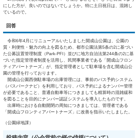
にした方が、良いのではないでしょうか。特に土日祝日は、混雑し
ているので。
回答
令和6年4月にリニューアルいたしました開成山公園は、公園の
質・利便性・魅力の向上を図るため、都市公園法第5条の2に基づい
た公募設置管理制度（Park-PFI）並びに地方自治法第244条の2に基
づいた指定管理者制度を活用し、民間事業者である「開成山フロン
ティアパートナーズ」が、指定管理者として駐車場を含む開成山公
園の管理を行っております。
開成山公園西側駐車場の出庫管理には、事前のバス予約システム
（バスパークナビ）を利用しており、バス予約によるナンバー管理
が必要であること、普通自動車等につきましても精算時の混雑緩和
を図ることを目的にナンバー認証システムを導入したものです。
出庫時における自動開閉の周知につきましては、管理者である
「開成山フロンティアパートナーズ」に改善を指示いたしました。
（公園緑地課）
投稿内容（公会堂前の桜の伐採について）