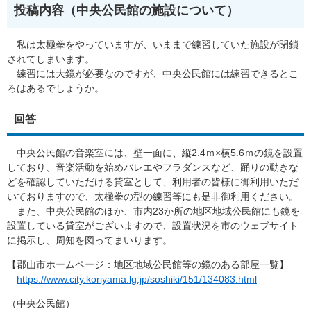
投稿内容（中央公民館の施設について）
私は太極拳をやっていますが、いままで練習していた施設が閉鎖
されてしまいます。
練習には大鏡が必要なのですが、中央公民館には練習できるとこ
ろはあるでしょうか。
回答
中央公民館の音楽室には、壁一面に、縦2.4ｍ×横5.6ｍの鏡を設置
しており、音楽活動を始めバレエやフラダンスなど、踊りの動きな
どを確認していただける貸室として、利用者の皆様に御利用いただ
いておりますので、太極拳の型の練習等にも是非御利用ください。
また、中央公民館のほか、市内23か所の地区地域公民館にも鏡を
設置している貸室がございますので、設置状況を市のウェブサイト
に掲示し、周知を図ってまいります。
【郡山市ホームページ：地区地域公民館等の鏡のある部屋一覧】
https://www.city.koriyama.lg.jp/soshiki/151/134083.html
（中央公民館）