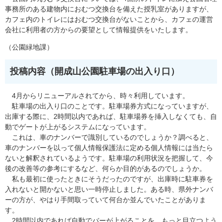
事務所のある建物内におむつ交換台を備えた授乳室がありますが、
カフェ内のトイレにはおむつ交換台がないことから、カフェの運営
会社に利用者の方からの要望として情報提供をいたします。
（公園緑地課）
投稿内容（開成山公園駐車場の出入り口）
4月からリニューアルされてから、時々利用しています。
駐車場の出入り口のことです。駐車場券方式になっていますが、
出庫する際に、2時間以内であれば、駐車場券を挿入しなくても、自
動でゲートが上がるシステムになっています。
これは、車のナンバーで識別しているのでしょうか？調べると、
車のナンバーを以って個人情報保護法に定める個人情報には当たら
ないと解釈されているようです。駐車場の利用状況を把握して、今
後の改善等の参考にするなど、何らか目的があるのでしょうか。
私も最初に使ったときにそうだったのですが、出庫時に駐車券を
入れないと開かないと思い一時停止しました。ある時、県外ナンバ
ーの方が、やはり手間取っていて何台か並んでいたことがありま
す。
2時間以内であれば自動でバーが上がることを、もっと目立つよう