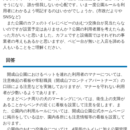
そうになり、誰か怪我しないか心配です。いま一度公園ルールを利
用者にわかるよう明記するのはいかがでしょうか。(市政だよりや
SNSなど)
また公園のカフェのトイレにベビーのおむつ交換台が見当たらな
いのですが設置予定はありませんか？公園の利用者層を考えたらあ
った方がいいと思いました。カフェですと設備面ではそれぞれの事
業者の考えもあるかと思いますが、ベビー台が無いと入店を諦める
人もいることをご理解ください。
回答
開成山公園におけるペットを連れた利用者のマナーについては、
注意喚起の看板や常駐職員（開成山フロンティアパートナーズ）の
口頭による注意などを実施しておりますが、マナーを守れない利用
者が少数いるようであります。
かまどベンチ周りの犬のマーキングについては、衛生上の支障が
あることからベンチの近くに看板を設置して注意を促します。ま
た、公園内の利用ルールについては、開成山公園公式ホームページ
に掲示をしているほか、園内各所にも注意情報等の看板を設置して
おります。
公園内のおむつ交換台については、4箇所のトイレに加え公園管理