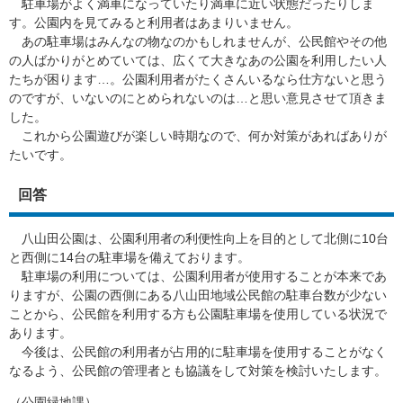
駐車場がよく満車になっていたり満車に近い状態だったりしま
す。公園内を見てみると利用者はあまりいません。
あの駐車場はみんなの物なのかもしれませんが、公民館やその他
の人ばかりがとめていては、広くて大きなあの公園を利用したい人
たちが困ります…。公園利用者がたくさんいるなら仕方ないと思う
のですが、いないのにとめられないのは…と思い意見させて頂きま
した。
これから公園遊びが楽しい時期なので、何か対策があればありが
たいです。
回答
八山田公園は、公園利用者の利便性向上を目的として北側に10台
と西側に14台の駐車場を備えております。
駐車場の利用については、公園利用者が使用することが本来であ
りますが、公園の西側にある八山田地域公民館の駐車台数が少ない
ことから、公民館を利用する方も公園駐車場を使用している状況で
あります。
今後は、公民館の利用者が占用的に駐車場を使用することがなく
なるよう、公民館の管理者とも協議をして対策を検討いたします。
（公園緑地課）