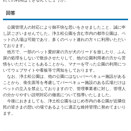
れての利用はできるんでしょうか。
回答
公園管理人の対応により御不快な思いをさせましたこと、誠に申
し訳ございませんでした。浄土松公園を含む市内の都市公園は、ペ
ットの入場は可能であり、多くのペット連れの方々に利用いただい
ております。
他方で、一部のペット愛好家の方が犬のリードを放したり、ふん
尿の処理をしないで散歩させたりして、他の公園利用者の方から苦
情をいただくこともあることから、マナーを守った公園の利用につ
いてウェブサイトや看板等で周知をしております。
なお、浄土松公園は、他の公園にはないバーベキュー施設がある
ことから、衛生面等を考慮してバーベキュー施設のある広場だけは
ペットの立入を禁止しておりますので、管理事業者に対し、管理人
の分かりやすい説明対応の徹底について指導いたしました。
今後におきましても、浄土松公園をはじめ市内の各公園が近隣住
民の皆さまの憩いの場であるように適正な維持管理に努めてまいり
ます。