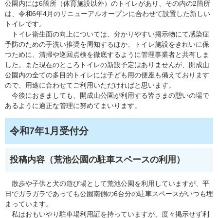
公園内には6箇所（体育施設以外）のトイレがあり、その内の2箇所
は、令和6年4月のリニューアルオープンに合わせて設置した新しい
トイレです。
トイレ衛生面の向上については、分かりやすい掲示物にて感染症
予防のための手洗い推奨を周知するほか、トイレ施設をきれいに保
つために、清掃や巡回点検を徹底するように管理事業者と共有しま
した。また現在のところトイレの新設予定はありませんが、開成山
公園内の全ての多目的トイレには子ども用の便座も備えております
ので、用途に合わせてご利用いただければと思います。
今後におきましても、開成山公園が利用する皆さまの憩いの場で
あるように適正な管理に努めてまいります。
令和7年1月受付分​
投稿内容（荒池公園の駐車スペースの利用）
散歩や子供と犬の遊び場として荒池公園を利用していますが、平
日でガラガラであっても公園南側の6台分の駐車スペースがいつも埋
まっています。
私はおもいやり駐車場利用証を持っていますが、度々掲示せず利