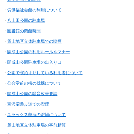
・
労働福祉会館の利用について
・
八山田公園の駐車場
・
図書館の閉館時間
・
麓山地区立体駐車場での喫煙
・
開成山公園の利用ルールやマナー
・
開成山公園駐車場の出入り口
・
公園で寝泊まりしている利用者について
・
公会堂前の桜の伐採について
・
開成山公園の騒音改善要請
・
宝沢沼遊歩道での喫煙
・
ユラックス熱海の浴場について
・
麓山地区立体駐車場の事前精算