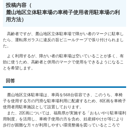
投稿内容（
麓山地区立体駐車場の車椅子使用者用駐車場の利
用方法​）
高齢者ですが、麓山地区立体駐車場で障がい者のマークに駐車し
たら、運転席ガラスに違反の旨ビニールテープで張り付けられまし
た。
よく利用するが、障がい者の駐車場は空いていることが多く、有
効に使うため、高齢者と併用のマークで使用をできるようになるこ
とを希望します。
回答
麓山地区立体駐車場は、車両を568台収容でき、このうち、車椅
子を使用する方の円滑な駐車場利用に配慮するため、8区画を車椅子
使用者用駐車施設として設置しております。
また、2区画については、福島県が実施する「おもいやり駐車場利
用制度」を活用し、車椅子使用の方を含め、妊産婦やけが等により
歩行が困難な方々が利用しやすい環境整備を図っているところで