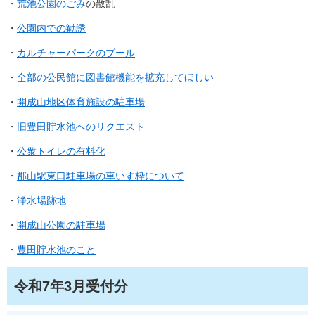
・
荒池公園のごみ
の散乱
・
公園内での勧誘
・
カルチャーパークのプール
・
全部の公民館に図書館機能を拡充してほしい
・
開成山地区体育施設の駐車場
・
旧豊田貯水池へのリクエスト
・
公衆トイレの有料化
・
郡山駅東口駐車場の車いす枠について
・
浄水場跡地
・
開成山公園の駐車場
・
豊田貯水池のこと
令和7年3月受付分​