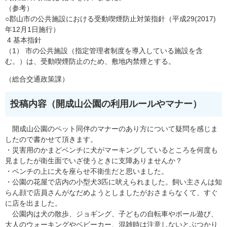
（参考）
○郡山市の公共施設における受動喫煙防止対策指針（平成29(2017)
年12月1日施行）
4 基本指針
（1） 市の公共施設（指定管理者制度を導入している施設を含
む。）は、受動喫煙防止のため、敷地内禁煙とする。
（総合交通政策課）
投稿内容（開成山公園の利用ルールやマナー）
開成山公園のペット同伴のマナーのあり方について疑問を感じま
したので書かせて頂きます。
・災害用のかまどベンチに犬がマーキングしているところを何度も
見ましたが衛生面でいざ使うときに支障ありませんか？
・ベンチの上に犬を座らせ不衛生だと思いました。
・公園の花屋で店内の小型犬3匹に吠えられました。飼い主さんは知
らん顔で店員さんがなだめようとしましたがおさまらなくて、すぐ
に店を出ました。
公園内は犬の散歩、ジョギング、子どもの自転車やボール遊び、
大人のウォーキングやベビーカー、混雑時は注意しないとぶつかり