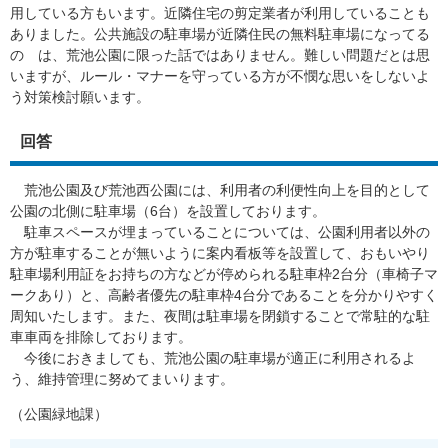
用している方もいます。近隣住宅の剪定業者が利用していることも
ありました。公共施設の駐車場が近隣住民の無料駐車場になってる
の は、荒池公園に限った話ではありません。難しい問題だとは思
いますが、ルール・マナーを守っている方が不憫な思いをしないよ
う対策検討願います。
回答
荒池公園及び荒池西公園には、利用者の利便性向上を目的として
公園の北側に駐車場（6台）を設置しております。
駐車スペースが埋まっていることについては、公園利用者以外の
方が駐車することが無いように案内看板等を設置して、おもいやり
駐車場利用証をお持ちの方などが停められる駐車枠2台分（車椅子マ
ークあり）と、高齢者優先の駐車枠4台分であることを分かりやすく
周知いたします。また、夜間は駐車場を閉鎖することで常駐的な駐
車車両を排除しております。
今後におきましても、荒池公園の駐車場が適正に利用されるよ
う、維持管理に努めてまいります。
​（公園緑地課）