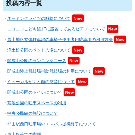
投稿内容一覧
・
ネーミングライツの解除について
New
・
ニコニコこども館1Fに設置してあるピアノについて
New
・
麓山地区立体駐車場の車椅子使用者用駐車場の利用方法
New
・
浄土松公園のペット入場について
New
・
開成山
公園のランニングコース
New
・
開成山陸上競技場補助競技場の利用について
New
・
ミューカルがくと館の防音について
New
・
開成山公園のトイレについて
New
・
荒池公園の駐車スペースの利用
・
中央公民館の施設について
・
郡山駅西口駐車場のエスパル提携終了について
・
東山悠苑での喫煙