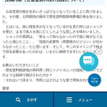
公会堂前の桜がきれいさっぱりなくなっていることに気づきまし
た。その後、公民館内の掲示で歴史資料館跡地整備計画を知りまし
た。
とはいえ、急に桜並木がなくなっているのを見た時にはショック
を受け、まるで友人を急に亡くしたような悲しさを味わいました。
ショックの原因は、「前もって知らなかったので急に桜がなくな
ったと感じたこと」、「伐採の必要性（再開発のビジョン）が分か
らなかったこと」だと思います。そして、今このタイミングで桜ま
で切る必要があったのかは、いまだに納得できずにいるところで
す。
お教えいただきたいこと
・歴史資料館跡地の再利用（特にソメイヨシノの伐採）についてど
のような経緯で検討されたのか？
・それはいつ決まり、市民にはどのような形で周知されたのか？
要望
・市民に親しまれている樹木を伐採する場合、最後のシーズン前に
お教えいただき、お別れをする時間を持たせてほしい。
さがす
メニュー
・寿命だからと機械的に切り倒してしまうのではなく、命あるもの