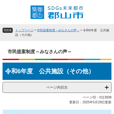
ペ
メ
ー
ニ
ジ
ュ
の
ー
先
を
頭
飛
トップページ
>
市民提案制度～みなさんの声～
>
令和6年度 公共施
現在地
で
ば
設（その他）
す
し
。
て
本
市民提案制度～みなさんの声～
文
へ
本
令和6年度 公共施設（その他）
文
ページ内目次
ページID：0113008
更新日：2025年5月29日更新