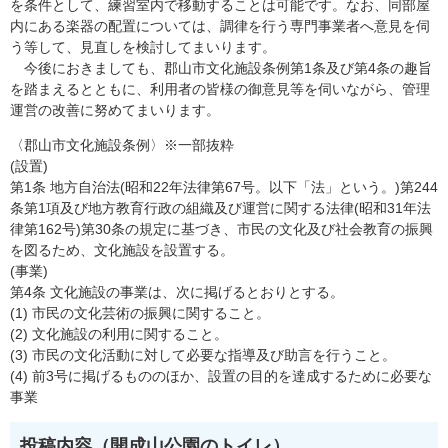
を条件として、練習室内で移動することは可能です。なお、同部屋
内にある楽器の配置については、調律を行う専門事業者へ意見を伺
う等して、見直しを検討してまいります。
今後におきましても、郡山市文化施設条例第1条及び第4条の趣旨
を踏まえるとともに、利用者の皆様の御意見等を伺いながら、管理
運営の改善に努めてまいります。
〈郡山市文化施設条例〉※一部抜粋
(設置)
第1条 地方自治法(昭和22年法律第67号。以下「法」という。)第244
条第1項及び地方教育行政の組織及び運営に関する法律(昭和31年法
律第162号)第30条の規定に基づき、市民の文化及び社会教育の振興
を図るため、文化施設を設置する。
(事業)
第4条 文化施設の事業は、次に掲げるとおりとする。
(1) 市民の文化芸術の振興に関すること。
(2) 文化施設の利用に関すること。
(3) 市民の文化活動に対して必要な指導及び助言を行うこと。
(4) 前3号に掲げるもののほか、設置の目的を達成するために必要な
事業
投稿内容（開成山公園のトイレ）