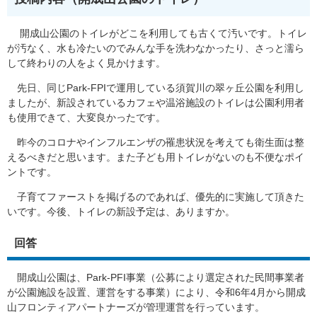
開成山公園のトイレがどこを利用しても古くて汚いです。トイレ
が汚なく、水も冷たいのでみんな手を洗わなかったり、さっと濡ら
して終わりの人をよく見かけます。
先日、同じPark-FPIで運用している須賀川の翠ヶ丘公園を利用し
ましたが、新設されているカフェや温浴施設のトイレは公園利用者
も使用できて、大変良かったです。
昨今のコロナやインフルエンザの罹患状況を考えても衛生面は整
えるべきだと思います。また子ども用トイレがないのも不便なポイ
ントです。
子育てファーストを掲げるのであれば、優先的に実施して頂きた
いです。今後、トイレの新設予定は、ありますか。
回答
開成山公園は、Park-PFI事業（公募により選定された民間事業者
が公園施設を設置、運営をする事業）により、令和6年4月から開成
山フロンティアパートナーズが管理運営を行っています。