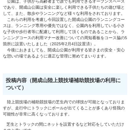
公園は、子供から高齢者まで誰でも利用できるオープンスペース
であり、開成山公園は安全に楽しく利用できる子供たちの遊び場と
して、また、散歩やランニングなど様々な利用をされております。
これらの利用を考慮し今回設置した開成山公園のランニングコー
スは、ランニング専用や優先ではなく、公園内を利用している小さ
な子供や歩行者等に配慮して利用して頂くものであることから、ラ
ンニングコースの利用マナー改善についての周知看板をコース脇の5
箇所に設置いたしました（2025年2月4日設置済）。
今後におきましても、開成山公園が利用する皆さまの安全・安心
な憩いの場であるように適正な管理に努めてまいります。
投稿内容（開成山陸上競技場補助競技場の利用に
ついて）
陸上競技場の補助競技場の芝生内での球技が可能となっておりま
すが、走行中にトラックにボールが出てくることが多くあり怪我の
可能性が非常に高くなっております。
芝生とトラックの間にネットを設置するなど対応をしていただけ