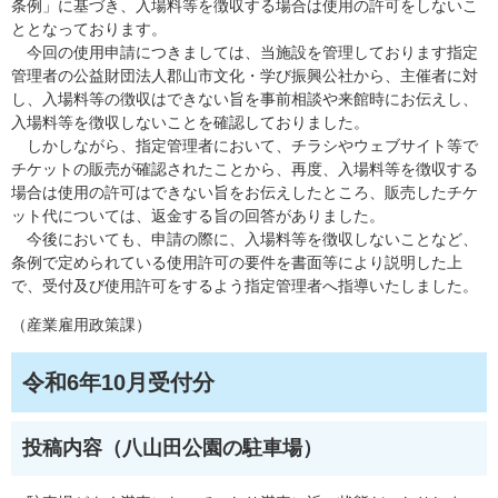
条例」に基づき、入場料等を徴収する場合は使用の許可をしないこ
ととなっております。
今回の使用申請につきましては、当施設を管理しております指定
管理者の公益財団法人郡山市文化・学び振興公社から、主催者に対
し、入場料等の徴収はできない旨を事前相談や来館時にお伝えし、
入場料等を徴収しないことを確認しておりました。
しかしながら、指定管理者において、チラシやウェブサイト等で
チケットの販売が確認されたことから、再度、入場料等を徴収する
場合は使用の許可はできない旨をお伝えしたところ、販売したチケ
ット代については、返金する旨の回答がありました。
今後においても、申請の際に、入場料等を徴収しないことなど、
条例で定められている使用許可の要件を書面等により説明した上
で、受付及び使用許可をするよう指定管理者へ指導いたしました。
（産業雇用政策課）
令和6年10月受付分​
投稿内容（八山田公園の駐車場）