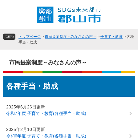
ペ
メ
ー
ニ
ジ
ュ
の
ー
先
を
頭
飛
トップページ
>
市民提案制度～みなさんの声～
>
子育て・教育
>
各種
現在地
で
ば
手当・助成
す
し
。
て
本
市民提案制度～みなさんの声～
文
へ
本
各種手当・助成
文
2025年6月26日更新
令和7年度 子育て・教育(各種手当・助成)
2025年2月10日更新
令和6年度 子育て・教育(各種手当・助成)