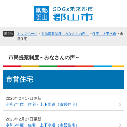
ペ
メ
ー
ニ
ジ
ュ
の
ー
先
を
頭
飛
トップページ
>
市民提案制度～みなさんの声～
>
住宅・上下水道
>
市
現在地
で
ば
営住宅
す
し
。
て
本
市民提案制度～みなさんの声～
文
へ
本
市営住宅
文
2026年2月17日更新
令和7年度 住宅・上下水道（市営住宅）
2025年2月27日更新
令和6年度 住宅・上下水道（市営住宅）