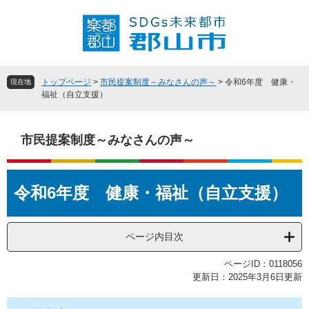
ペ
メ
ー
ニ
ジ
ュ
の
ー
先
を
頭
飛
トップページ
>
市民提案制度～みなさんの声～
>
令和6年度 健康・
現在地
で
ば
福祉（自立支援）
す
し
。
て
本
市民提案制度～みなさんの声～
文
へ
本
令和6年度 健康・福祉（自立支援）
文
ページ内目次
ページID：0118056
更新日：2025年3月6日更新