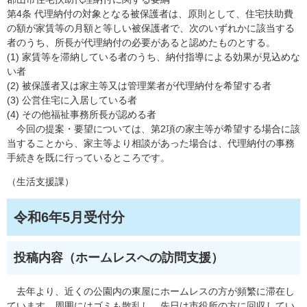
第4条 代理納付の対象となる被保護者は、原則として、住宅扶助費
の額が家賃等の月額と等しい被保護者で、次のいずれかに該当する
者のうち、所長が代理納付の必要があると認めたものとする。
(1) 家賃等を滞納している者のうち、納付指導による効果が見込めな
い者
(2) 被保護者又は家主等又は管理業者が代理納付を希望する者
(3) 公営住宅に入居している者
(4) その他福祉事務所長が認める者
今回の提案・要望については、第2項の家主等が希望する場合に該
当することから、家主等より相談があった場合は、代理納付の事務
手続きを既に行っているところです。
（生活支援課）
令和6年5月受付分
投稿内容（ホームレスへの訪問支援）
去年より、近くの公園内の東屋にホームレスの方が頻繁に滞在し
ています。周囲にはゴミも散乱し、先日は市役所の方に回収してい