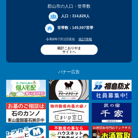
郡山市の人口
・世帯数
人口：
314,828人
世帯数：
145,597世帯
令和8年7月1日現在
統計情報
統計こおりやま
サイトへ
バナー広告