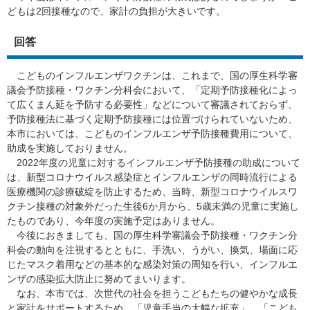
どもは2回接種なので、家計の負担が大きいです。
回答
こどものインフルエンザワクチンは、これまで、国の厚生科学審
議会予防接種・ワクチン分科会において、「定期予防接種化によっ
て広くまん延を予防する必要性」などについて審議されておらず、
予防接種法に基づく定期予防接種には位置づけられていないため、
本市においては、こどものインフルエンザ予防接種費用について、
助成を実施しておりません。
2022年度の児童に対するインフルエンザ予防接種の助成について
は、新型コロナウイルス感染症とインフルエンザの同時流行による
医療機関の診療破綻を防止するため、当時、新型コロナウイルスワ
クチン接種の対象外だった生後6か月から、5歳未満の児童に実施し
たものであり、今年度の実施予定はありません。
今後におきましても、国の厚生科学審議会予防接種・ワクチン分
科会の動向を注視するとともに、手洗い、うがい、換気、場面に応
じたマスク着用などの基本的な感染対策の周知を行い、インフルエ
ンザの感染拡大防止に努めてまいります。
なお、本市では、次世代の社会を担うこどもたちの健やかな成長
と家計をサポートするため、「児童手当の大幅な拡充」、「こども