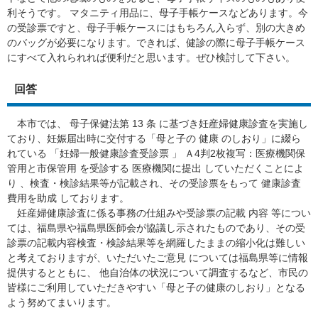
利そうです。 マタニティ用品に、母子手帳ケースなどあります。今
の受診票ですと、母子手帳ケースにはもちろん入らず、別の大きめ
のバッグが必要になります。できれば、健診の際に母子手帳ケース
にすべて入れられれば便利だと思います。ぜひ検討して下さい。
回答
本市では、 母子保健法第 13 条 に基づき妊産婦健康診査を実施し
ており、妊娠届出時に交付する「母と子の 健康 のしおり」に綴ら
れている 「妊婦一般健康診査受診票 」 Ａ4判2枚複写：医療機関保
管用と市保管用 を受診する 医療機関に提出 していただくことによ
り 、検査・検診結果等が記載され、その受診票をもって 健康診査
費用を助成 しております。
妊産婦健康診査に係る事務の仕組みや受診票の記載 内容 等につい
ては、福島県や福島県医師会が協議し示されたものであり、その受
診票の記載内容検査・検診結果等を網羅したままの縮小化は難しい
と考えておりますが、いただいたご意見 については福島県等に情報
提供するとともに、 他自治体の状況について調査するなど、市民の
皆様にご利用していただきやすい「母と子の健康のしおり」となる
よう努めてまいります。