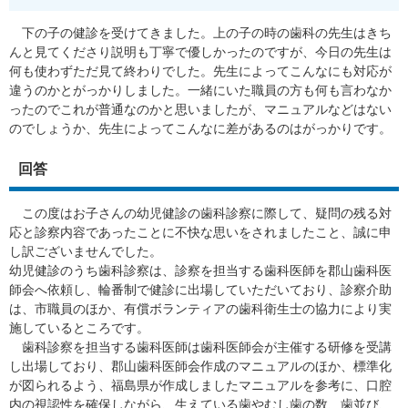
下の子の健診を受けてきました。上の子の時の歯科の先生はきち
んと見てくださり説明も丁寧で優しかったのですが、今日の先生は
何も使わずただ見て終わりでした。先生によってこんなにも対応が
違うのかとがっかりしました。一緒にいた職員の方も何も言わなか
ったのでこれが普通なのかと思いましたが、マニュアルなどはない
のでしょうか、先生によってこんなに差があるのはがっかりです。
回答
この度はお子さんの幼児健診の歯科診察に際して、疑問の残る対
応と診察内容であったことに不快な思いをされましたこと、誠に申
し訳ございませんでした。
幼児健診のうち歯科診察は、診察を担当する歯科医師を郡山歯科医
師会へ依頼し、輪番制で健診に出場していただいており、診察介助
は、市職員のほか、有償ボランティアの歯科衛生士の協力により実
施しているところです。
歯科診察を担当する歯科医師は歯科医師会が主催する研修を受講
し出場しており、郡山歯科医師会作成のマニュアルのほか、標準化
が図られるよう、福島県が作成しましたマニュアルを参考に、口腔
内の視認性を確保しながら、生えている歯やむし歯の数、歯並び、