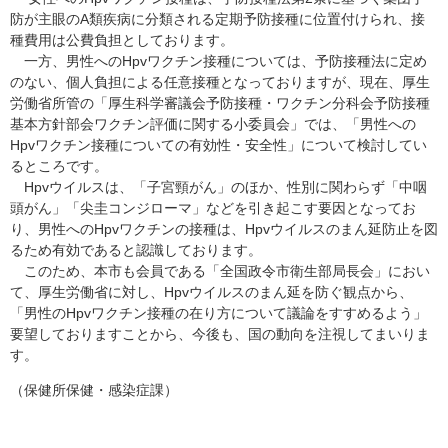
防が主眼のA類疾病に分類される定期予防接種に位置付けられ、接
種費用は公費負担としております。
一方、男性へのHpvワクチン接種については、予防接種法に定め
のない、個人負担による任意接種となっておりますが、現在、厚生
労働省所管の「厚生科学審議会予防接種・ワクチン分科会予防接種
基本方針部会ワクチン評価に関する小委員会」では、「男性への
Hpvワクチン接種についての有効性・安全性」について検討してい
るところです。
Hpvウイルスは、「子宮頸がん」のほか、性別に関わらず「中咽
頭がん」「尖圭コンジローマ」などを引き起こす要因となってお
り、男性へのHpvワクチンの接種は、Hpvウイルスのまん延防止を図
るため有効であると認識しております。
このため、本市も会員である「全国政令市衛生部局長会」におい
て、厚生労働省に対し、Hpvウイルスのまん延を防ぐ観点から、
「男性のHpvワクチン接種の在り方について議論をすすめるよう」
要望しておりますことから、今後も、国の動向を注視してまいりま
す。
（保健所保健・感染症課）