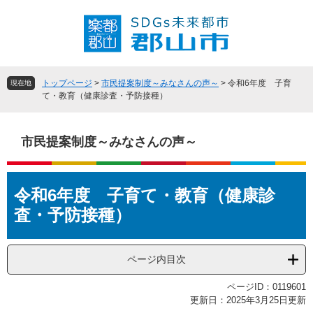
ペ
メ
ー
ニ
ジ
ュ
の
ー
先
を
頭
飛
トップページ
>
市民提案制度～みなさんの声～
>
令和6年度 子育
現在地
で
ば
て・教育（健康診査・予防接種）
す
し
。
て
本
市民提案制度～みなさんの声～
文
へ
本
令和6年度 子育て・教育（健康診
文
査・予防接種）
ページ内目次
ページID：0119601
更新日：2025年3月25日更新