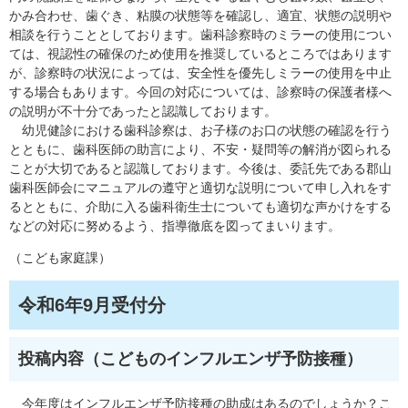
かみ合わせ、歯ぐき、粘膜の状態等を確認し、適宜、状態の説明や
相談を行うこととしております。歯科診察時のミラーの使用につい
ては、視認性の確保のため使用を推奨しているところではあります
が、診察時の状況によっては、安全性を優先しミラーの使用を中止
する場合もあります。今回の対応については、診察時の保護者様へ
の説明が不十分であったと認識しております。
幼児健診における歯科診察は、お子様のお口の状態の確認を行う
とともに、歯科医師の助言により、不安・疑問等の解消が図られる
ことが大切であると認識しております。今後は、委託先である郡山
歯科医師会にマニュアルの遵守と適切な説明について申し入れをす
るとともに、介助に入る歯科衛生士についても適切な声かけをする
などの対応に努めるよう、指導徹底を図ってまいります。
（こども家庭課）
令和6年9月受付分
投稿内容（こどものインフルエンザ予防接種）
今年度はインフルエンザ予防接種の助成はあるのでしょうか？こ