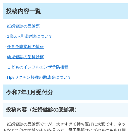
投稿内容一覧
・
妊婦健診の受診票
・
1歳6か月児健診について
・
任意予防接種の情報
・
幼児健診の歯科診察
・
こどものインフルエンザ予防接種
・
Hpvワクチン接種の助成金について
令和7年1月受付分​
投稿内容（妊婦健診の受診票）
妊婦健診の受診票ですが、大きすぎて持ち運びに大変です。ネッ
トなどで他の地域のものを見ると、母子手帳サイズのものもあり便