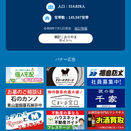
人口：
314,828人
世帯数：
145,597世帯
令和8年7月1日現在
統計情報
統計こおりやま
サイトへ
バナー広告