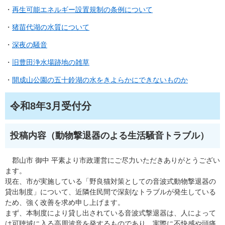
・
再生可能エネルギー設置規制の条例について
・
猪苗代湖の水質について​
・
深夜の騒音
・
旧豊田浄水場跡地の雑草​
・
開成山公園の五十鈴湖の水をきよらかにできないものか
令和8年3月受付分
投稿内容（動物撃退器のよる生活騒音トラブル）
郡山市 御中 平素より市政運営にご尽力いただきありがとうござい
ます。
現在、市が実施している「野良猫対策としての音波式動物撃退器の
貸出制度」について、近隣住民間で深刻なトラブルが発生している
ため、強く改善を求め申し上げます。
まず、本制度により貸し出されている音波式撃退器は、人によって
は可聴域に入る高周波音を発するものであり、実際に不快感や頭痛