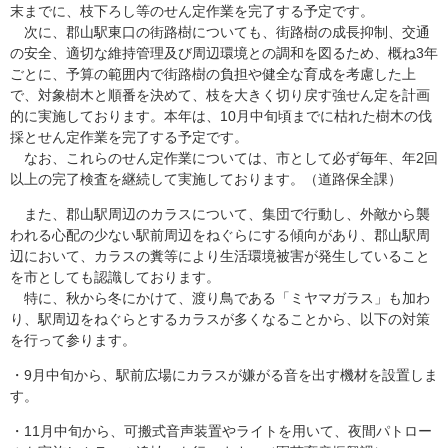
末までに、枝下ろし等のせん定作業を完了する予定です。
次に、郡山駅東口の街路樹についても、街路樹の成長抑制、交通
の安全、適切な維持管理及び周辺環境との調和を図るため、概ね3年
ごとに、予算の範囲内で街路樹の負担や健全な育成を考慮した上
で、対象樹木と順番を決めて、枝を大きく切り戻す強せん定を計画
的に実施しております。本年は、10月中旬頃までに枯れた樹木の伐
採とせん定作業を完了する予定です。
なお、これらのせん定作業については、市として必ず毎年、年2回
以上の完了検査を継続して実施しております。（道路保全課）
また、郡山駅周辺のカラスについて、集団で行動し、外敵から襲
われる心配の少ない駅前周辺をねぐらにする傾向があり、郡山駅周
辺において、カラスの糞等により生活環境被害が発生していること
を市としても認識しております。
特に、秋から冬にかけて、渡り鳥である「ミヤマガラス」も加わ
り、駅周辺をねぐらとするカラスが多くなることから、以下の対策
を行って参ります。
・9月中旬から、駅前広場にカラスが嫌がる音を出す機材を設置しま
す。
・11月中旬から、可搬式音声装置やライトを用いて、夜間パトロー