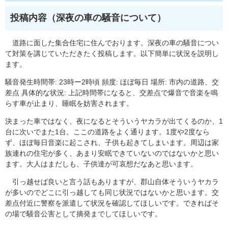
投稿内容（深夜の車の騒音について​）
道路に面した集合住宅に住んでおります。深夜の車の騒音につい
て対策を講じていただきたく投稿します。以下簡単に状況を説明し
ます。
騒音発生時間帯: 23時ー2時頃 頻度: ほぼ毎日 場所: 市内の道路、交
差点 具体的な状況: 上記時間帯になると、交差点で爆音で音楽を鳴
らす車が止まり、睡眠を妨害されます。
決まった車ではなく、夜になるとそういうヤカラが出てくるのか、1
台に次いでまた1台。ここの道路をよく通ります。1度や2度なら
ず、ほぼ毎日音楽に起こされ、子供も起きてしまいます。周辺は家
族連れの住宅が多く、あまり安眠できていないのではないかと思い
ます。大人はまだしも、子供達が可哀想だなあと思います。
引っ越せば良いと言う話もありますが、郡山自体そういうヤカラ
が多いのでどこに引っ越しても同じ状況ではないかと思います。交
差点付近に警察を派遣して状況を確認してほしいです。できればそ
の場で騒音公害として摘発までしてほしいです。