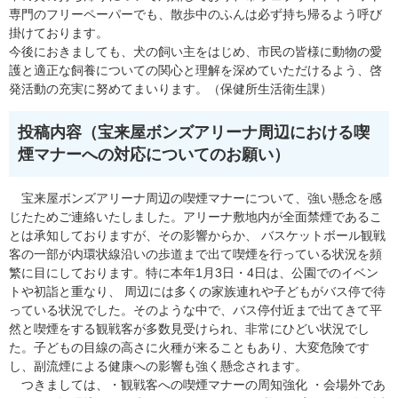
専門のフリーペーパーでも、散歩中のふんは必ず持ち帰るよう呼び
掛けております。
今後におきましても、犬の飼い主をはじめ、市民の皆様に動物の愛
護と適正な飼養についての関心と理解を深めていただけるよう、啓
発活動の充実に努めてまいります。（保健所生活衛生課）
投稿内容（宝来屋ボンズアリーナ周辺における喫
煙マナーへの対応についてのお願い​）
宝来屋ボンズアリーナ周辺の喫煙マナーについて、強い懸念を感
じたためご連絡いたしました。アリーナ敷地内が全面禁煙であるこ
とは承知しておりますが、その影響からか、 バスケットボール観戦
客の一部が内環状線沿いの歩道まで出て喫煙を行っている状況を頻
繁に目にしております。特に本年1月3日・4日は、公園でのイベン
トや初詣と重なり、 周辺には多くの家族連れや子どもがバス停で待
っている状況でした。そのような中で、バス停付近まで出てきて平
然と喫煙をする観戦客が多数見受けられ、非常にひどい状況でし
た。子どもの目線の高さに火種が来ることもあり、大変危険です
し、副流煙による健康への影響も強く懸念されます。
つきましては、・観戦客への喫煙マナーの周知強化 ・会場外であ