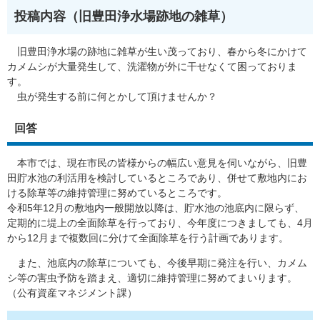
投稿内容（旧豊田浄水場跡地の雑草​）
旧豊田浄水場の跡地に雑草が生い茂っており、春から冬にかけて
カメムシが大量発生して、洗濯物が外に干せなくて困っておりま
す。
虫が発生する前に何とかして頂けませんか？
回答
本市では、現在市民の皆様からの幅広い意見を伺いながら、旧豊
田貯水池の利活用を検討しているところであり、併せて敷地内にお
ける除草等の維持管理に努めているところです。
令和5年12月の敷地内一般開放以降は、貯水池の池底内に限らず、
定期的に堤上の全面除草を行っており、今年度につきましても、4月
から12月まで複数回に分けて全面除草を行う計画であります。
また、池底内の除草についても、今後早期に発注を行い、カメム
シ等の害虫予防を踏まえ、適切に維持管理に努めてまいります。
（公有資産マネジメント課）