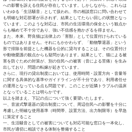
への影響を訴える住民が存在しています。しかしながら、これらは
いわゆる「生活騒音」として扱われ、市の相談窓口に問い合わせて
も明確な対応部署が示されず、結果としてたらい回しの状態となっ
ています。このような対応は、市民の生活環境の保全という観点か
らも極めて不十分であり、強い不信感を抱かざるを得ません。
また、本来、野良猫は法律上の「害獣」として位置付けられている
ものではありません。それにもかかわらず、「動物撃退器」という
形で排除を前提とした機器を公的に貸与することは、その位置付け
や動物愛護の観点からも疑問があります。結果として、猫による被
害を防ぐための対策が、別の住民への被害（音による苦痛）を生み
出しており、問題の転嫁が起きています。
さらに、現行の貸出制度においては、使用時間・設置方向・音量等
に関する具体的な基準やガイドラインが不十分であり、利用者任せ
の運用となっている点も問題です。このことが近隣トラブルの温床
となっていることは明らかです。
以上を踏まえ、下記の点について強く要望いたします。
一、音波式撃退器の貸出制度について、周辺住民への影響を十分に
考慮した明確な使用基準（時間帯、設置方法、出力制限等）を早急
に策定すること
一、生活騒音としての被害についても対応可能な窓口を一本化し、
市民が適切に相談できる体制を整備すること