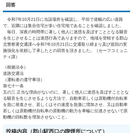
回答
令和7年10月21日に当該場所を確認し、平坦で道幅の広い道路
で、近隣には集合住宅が多い住宅地であることを確認しました。
毎日、深夜の時間帯に著しく他人に迷惑を及ぼすこととなる騒音
を生じさせることは迷惑行為でありますので、地域を管轄する郡山
北警察署交通課へ令和7年10月21日に交通取り締まり及び巡回の実
施強化を依頼し了承したとの回答を頂きました。（セーフコミュニ
ティ課）
（根拠法令）
道路交通法
（運転者の遵守事項）
第七十一条
五の三 正当な理由がないのに、著しく他人に迷惑を及ぼすこととな
る騒音を生じさせるような方法で、自動車若しくは原動機付自転車
を急に発進させ、若しくはその速度を急激に増加させ、又は自動車
若しくは原動機付自転車の原動機の動力を車輪に伝達させないで原
動機の回転数を増加させないこと。
投稿内容（郡山駅西口の喫煙所について​）