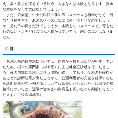
え、夏の暑さが堪えている昨今、大きな木は木陰となります。貴重
な木陰をなくすのはなぜでしょうか。
また、公会堂、中央公民館の前の広いスペースも植樹がなく、日
当たり良すぎて、あのスペースはなにに使うつもりなのでしょう
か。見た目の良さだけでしょうか。木陰もないスペースで、背もた
れのないベンチだけぽつんと置かれていても、憩いの場とはなりま
せん。
回答
荒池公園の柳並木については、以前から枝折れなどが発生してい
たため、樹木の専門家（樹木医）による健全度診断を行ったとこ
ろ、幹の内部に老木化に伴う腐朽が進行しており、倒木の危険性が
あるとの診断結果が出たことから、公園利用者の安全を確保するた
め診断結果が悪い柳の木について伐採をいたしました。伐採後の補
植等については、近隣の皆さまの御意見も伺いながら判断してまい
ります。（公園緑地課）