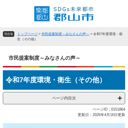
ペ
メ
ー
ニ
ジ
ュ
の
ー
先
を
頭
飛
トップページ
>
市民提案制度～みなさんの声～
>
令和7年度環境・衛
現在地
で
ば
生（その他）
す
し
。
て
本
市民提案制度～みなさんの声～
文
へ
本
令和7年度環境・衛生（その他）
文
ページ内目次
ページID：0151864
更新日：2026年4月16日更新