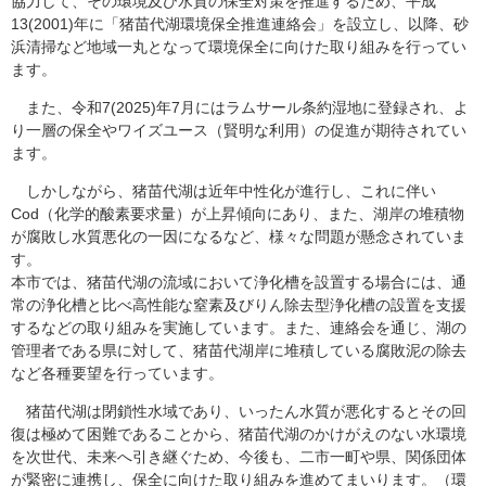
協力して、その環境及び水質の保全対策を推進するため、平成
13(2001)年に「猪苗代湖環境保全推進連絡会」を設立し、以降、砂
浜清掃など地域一丸となって環境保全に向けた取り組みを行ってい
ます。
また、令和7(2025)年7月にはラムサール条約湿地に登録され、よ
り一層の保全やワイズユース（賢明な利用）の促進が期待されてい
ます。
しかしながら、猪苗代湖は近年中性化が進行し、これに伴い
Cod（化学的酸素要求量）が上昇傾向にあり、また、湖岸の堆積物
が腐敗し水質悪化の一因になるなど、様々な問題が懸念されていま
す。
本市では、猪苗代湖の流域において浄化槽を設置する場合には、通
常の浄化槽と比べ高性能な窒素及びりん除去型浄化槽の設置を支援
するなどの取り組みを実施しています。また、連絡会を通じ、湖の
管理者である県に対して、猪苗代湖岸に堆積している腐敗泥の除去
など各種要望を行っています。
猪苗代湖は閉鎖性水域であり、いったん水質が悪化するとその回
復は極めて困難であることから、猪苗代湖のかけがえのない水環境
を次世代、未来へ引き継ぐため、今後も、二市一町や県、関係団体
が緊密に連携し、保全に向けた取り組みを進めてまいります。（環