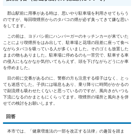
郡山駅前に用事がある時は、思いやり駐車場を利用させてもらう
のですが、毎回喫煙所からのタバコの煙が必ず臭ってきて嫌な思い
をしてます。
この前は、ヨドバシ前にハンバーガーのキッチンカーが来ていた
ことにより喫煙所をはみ出して、駐車場と花壇の段差に座って食べ
ながらタバコを吸っている人が多くいました。そのゴミも放置した
ままの物もありました。駐車場に停めるのも一苦労で、駐車する車
の侵入にもなかなか気付いてもらえず、頭を下げながらどうにか車
を停めました。
目の前に交番があるのに、警察の方も注意する様子はなく、とっ
ても迷惑でした。子供には喘息もあり、乗り降りに時間がかかるの
で副流煙も吸わせたくないと思っているのですが、風向きがいつも
下流になるのかまともにくらってます。喫煙所の場所と風向きを併
せての検討をお願いします。
回答
本市では、「健康増進法の一部を改正する法律」の趣旨を踏ま