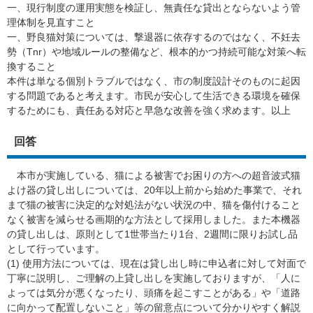
一、現行制度の運用実態を検証し、無責任な貸出とならないよう管
理体制を見直すこと
一、野良猫対策については、撃退器に依存するのではなく、不妊去
勢（Tnr）や地域ルールの整備など、根本的かつ持続可能な対策へ転
換すること
本件は単なる個別トラブルではなく、市の制度設計そのものに起因
する問題であると考えます。市民が安心して生活できる環境を確保
するためにも、責任ある対応と早急な改善を強く求めます。以上
回答
本市が実施している、猫による被害でお困りの方への超音波式猫
よけ器の貸し出しについては、20年以上前から始めた事業で、それ
まで猫の被害に決定的な対処法がない状況の中、猫を傷付けること
なく被害を減らせる画期的な方法として採用しました。また本機器
の貸し出しは、原則として1世帯当たり1台、2週間に限りお試し品
として行っています。
(1) 使用方法については、現在は貸し出し時に申込者に対して対面で
丁寧に説明し、ご理解の上貸し出しを実施しておりますが、「人に
よっては気分が悪くなったり、頭痛を起こすことがある」や「道路
に向かって配置しないこと」等の留意点について分かりやすく解説