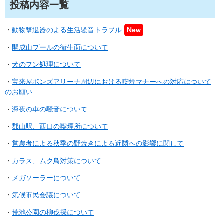
投稿内容一覧
・
動物撃退器のよる生活騒音トラブル
New
・
開成山プールの衛生面について
・
犬のフン処理について
・
宝来屋ボンズアリーナ周辺における喫煙マナーへの対応について
のお願い​​
・
深夜の車の騒音について
・
郡山駅、西口の喫煙所について
・
営農者による秋季の野焼きによる近隣への影響に関して
・
カラス、ムク鳥対策について
・
メガソーラーについて
・
気候市民会議について
・
荒池公園の柳伐採について