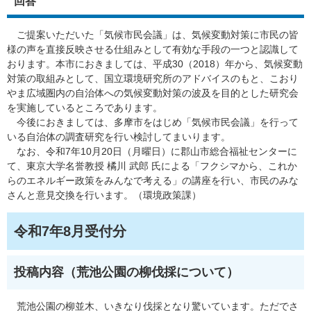
回答
ご提案いただいた「気候市民会議」は、気候変動対策に市民の皆
様の声を直接反映させる仕組みとして有効な手段の一つと認識して
おります。本市におきましては、平成30（2018）年から、気候変動
対策の取組みとして、国立環境研究所のアドバイスのもと、こおり
やま広域圏内の自治体への気候変動対策の波及を目的とした研究会
を実施しているところであります。
今後におきましては、多摩市をはじめ「気候市民会議」を行って
いる自治体の調査研究を行い検討してまいります。
なお、令和7年10月20日（月曜日）に郡山市総合福祉センターに
て、東京大学名誉教授 橘川 武郎 氏による「フクシマから、これか
らのエネルギー政策をみんなで考える」の講座を行い、市民のみな
さんと意見交換を行います。（環境政策課）
令和7年8月受付分
投稿内容（荒池公園の柳伐採について​）
荒池公園の柳並木、いきなり伐採となり驚いています。ただでさ