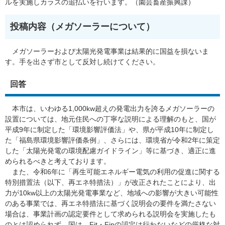
ルを実施しカラスの追払いを行います。（園芸畜産振興課）
投稿内容（メガソーラーについて​）
メガソーラーおよび太陽光発電事業は結果的に国益を損ないま
す。手を出さず市として反対し続けてください。
回答
本市は、いわゆる1,000kw超えの発電出力を誇るメガソーラーの
設置については、地元住民への丁寧な説明による理解のもと、国が
平成9年に制定した「環境影響評価法」や、県が平成10年に制定し
た「福島県環境影響評価条例」、さらには、環境省が令和2年に策定
した「太陽光発電の環境配慮ガイドライン」等に基づき、適正に進
められるべきと考えております。
また、令和6年に「再生可能エネルギー電気の利用の促進に関する
特別措置法（以下、再エネ特措法）」が改正されたことにより、出
力が10kw以上の太陽光発電事業など、地域への影響が大きい可能性
のある事業では、再エネ特措法に基づく説明会の要件を満たさない
場合は、事業計画の認定要件として求められる説明会を実施したも
のとは認められず、国は、Fit・Fipの認定は行わないなどの厳格な対