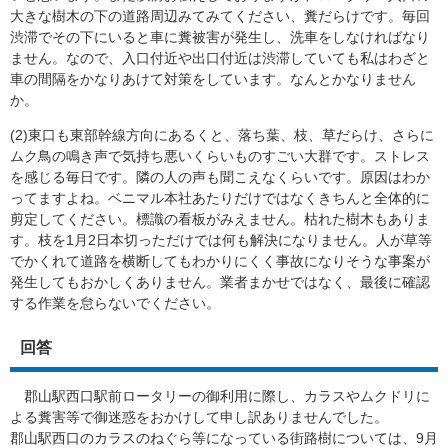
大きな樹木の下の道路周辺みてみてください、糞だらけです。毎回
渋滞でその下にいると車に糞被害が発生し、洗車をしなければなり
ません。なので、入口付近や出口付近は渋滞していても私はわざと
車の間隔をかなりあけて対策をしています。なんとかなりません
か。
(2)東口も東部幹線方向にあるくと、落ち葉、枝、草だらけ、さらに
ムク鳥の鳴き声で気持ち悪いくらいものすごい大群です。ストレス
を感じる毎日です。隣の人の声も聞こえなくらいです。原因はわか
ってますよね。ベニマル本社あたりだけではなくきちんと全体的に
剪定してください。標識の看板がみえません。枯れた樹木もありま
す。枝を1月2日本切っただけでは何も解決になりません。人が草等
でかくれて道路を横断してもわかりにくく事故になりそうな事案が
発生してもおかしくありません。業者まかせではなく、最後に確認
する作業を怠らないでください。
回答
郡山駅西口駅前ロータリーの御利用に際し、カラスやムクドリに
よる糞害等で御迷惑をおかけして申し訳ありませんでした。
郡山駅西口のカラスのねぐら等になっている街路樹については、9月