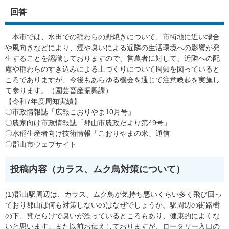
回答
本市では、水田での稲わらの野焼きについて、市街地に近い場合
や風向きなどにより、煙や臭いによる近隣の生活環境への影響が発
生することを認識しておりますので、営農者に対して、近隣への配
慮や稲わらのすき込みによる土づくりについて周知を図っていると
ころでありますが、今後もあらゆる機会を通じて注意喚起を実施し
て参ります。（園芸畜産振興課）
【令和7年度周知実績】
〇市政情報誌「広報こおりやま10月号」
〇農家向け市政情報誌「郡山市農政だより第49号」
〇水稲生産者向け技術情報「こおりやまの米」通信
〇郡山市ウェブサイト
投稿内容（カラス、ムク鳥対策について​）
(1)郡山駅周辺は、カラス、ムク鳥が気持ち悪いくらい多く飛び回っ
ており郡山は何も対策しないのはなぜでしょうか。駅周辺の街路樹
の下、糞だらけで臭いが漂っているところもあり、健康的によくな
いと思います。また以前お伝えしておりますが、ロータリー入口の