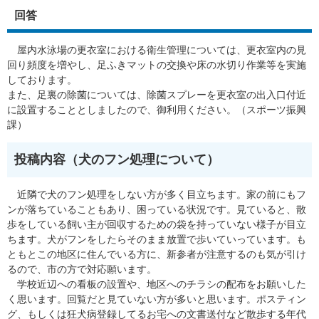
回答
屋内水泳場の更衣室における衛生管理については、更衣室内の見
回り頻度を増やし、足ふきマットの交換や床の水切り作業等を実施
しております。
また、足裏の除菌については、除菌スプレーを更衣室の出入口付近
に設置することとしましたので、御利用ください。（スポーツ振興
課）
投稿内容（犬のフン処理について）
近隣で犬のフン処理をしない方が多く目立ちます。家の前にもフ
ンが落ちていることもあり、困っている状況です。見ていると、散
歩をしている飼い主が回収するための袋を持っていない様子が目立
ちます。犬がフンをしたらそのまま放置で歩いていっています。も
ともとこの地区に住んでいる方に、新参者が注意するのも気が引け
るので、市の方で対応願います。
学校近辺への看板の設置や、地区へのチラシの配布をお願いした
く思います。回覧だと見ていない方が多いと思います。ポスティン
グ、もしくは狂犬病登録してるお宅への文書送付など散歩する年代