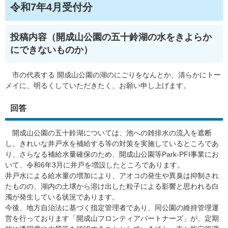
令和7年4月受付分
投稿内容（開成山公園の五十鈴湖の水をきよらか
にできないものか​）
市の代表する 開成山公園の湖のにごりをなんとか、清らかにトー
メイに、明るくしていただきたく、お願い申し上げます。
回答
開成山公園の五十鈴湖については、池への雑排水の流入を遮断
し、きれいな井戸水を補給する等の対策を実施しているところであ
り、さらなる補給水量確保のため、開成山公園等Park-PFI事業にお
いて、令和6年3月に井戸を増設したところであります。
井戸水による給水量の増加により、アオコの発生や異臭は抑制され
たものの、湖内の土壌から溶け出した粒子による影響と思われる白
濁が発生している状況であります。
今後、地方自治法に基づく指定管理者であり、同公園の維持管理運
営を行っております「開成山フロンティアパートナーズ」が、定期