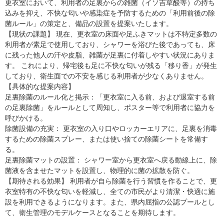
更衣室において、利用者の足裏からの雑菌（イソ吉草酸等）の持ち
込みを抑え、不快な匂いや感染症を予防するための「利用前後の除
菌ルール」の策定と、備品の設置を提案いたします。
【現状の課題】 現在、更衣室の床面や足ふきマットは不特定多数の
利用者が素足で使用しており、シャワーを浴びた後であっても、床
に残った他人の汗や皮脂、雑菌が足裏に付着しやすい状況にありま
す。 これにより、帰宅後も足に不快な匂いが残る「移り香」が発生
しており、衛生面での不安を感じる利用者が少なくありません。
【具体的な提案内容】
足裏除菌のルール化と掲示：「更衣室に入る前、および退室する前
の足裏除菌」をルールとして周知し、ポスター等で利用者に協力を
呼びかける。
除菌設備の充実： 更衣室の入り口やロッカーエリアに、足裏を消毒
するための除菌スプレー、または使い捨ての除菌シートを常備す
る。
足裏除菌マットの設置： シャワー室から更衣室へ戻る動線上に、除
菌液を含ませたマットを設置し、物理的に菌の拡散を防ぐ。
【期待される効果】 利用者が自ら除菌を行う習慣を作ることで、更
衣室特有の不快な匂いを軽減し、全ての市民がより清潔・快適に施
設を利用できるようになります。また、県内屈指の公認プールとし
て、衛生管理のモデルケースとなることを期待します。