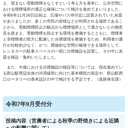
え、望まない受動喫煙をなくすという考え方を基本に、公共空間に
おける喫煙場所の適正な確保について検討を進めてまいりました。
令和6年11月26日以前は、広場やバス停付近に設置されていた灰皿
がありましたが、多くの市民の皆様などが利用される場所であるこ
とから、受動喫煙防止の観点から喫煙場所として適さないとの御意
見を踏まえ、受動喫煙を防止する環境を整備するとともに、喫煙者
と非喫煙者の双方に配慮した分煙環境を整備するため、利用者の通
行が比較的少なく、かつ、開放的な空間が確保できる場所として、
レンタカーの駐車スペースの一部に分煙施設を設置し、その中に灰
皿を移設・集約いたしました。
また、今後における分煙施設の移設等については、現在進めてい
る郡山駅周辺全体の渋滞緩和に向けた基本構想の策定や、郡山駅西
口ロータリーの基本設計の中で検討する予定です。（道路保全課）
令和7年9月受付分
投稿内容（営農者による秋季の野焼きによる近隣