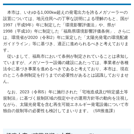
本市は、いわゆる1,000kw超えの発電出力を誇るメガソーラーの
設置については、地元住民への丁寧な説明による理解のもと、国が
1997（平成9年）年に制定した「環境影響評価法」や、県が
1998（平成10）年に制定した「福島県環境影響評価条例」、さらに
は、環境省が2020（令和2）年に策定した「太陽光発電の環境配慮
ガイドライン」等に基づき、適正に進められるべきと考えておりま
す。
従いまして、福島市において条例が制定されていることは承知し
ていますが、メガソーラー設備の建設にあたっては、事業者が各種
法令に基づき事業を進めるべきであると考えており、本市は、現在
のところ条例制定を行うまでの必要性があるとは認識しておりませ
ん。
なお、2023（令和5）年に施行された「宅地造成及び特定盛土等
規制法」に基づく規制区域の指定やその運用方針等の動向を注視し
ながら、太陽光発電を含む再生可能エネルギー発電設備について市
独自の規制等の必要性も検討してまいります。（5R推進課）