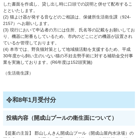
した書面を作成し、貸し出し時に口頭での説明と併せて配布するこ
とといたします。
(2) 猫よけ器が発する音などのご相談は、保健所生活衛生課（924-
2157）へお願いします。
(3) 現行において申込者の方には住所、氏名等の記載をお願いしてお
り、機器に附番もしているため、市内のどこにどの機器が設置され
ているか管理しております。
(4) 本市では、野良猫対策として地域猫活動を支援するため、平成
30年度から飼い主のいない猫の不妊去勢手術に対する補助金交付事
業を実施しております。(R6年度は152頭実施)
（生活衛生課）
令和8年1月受付分
投稿内容（開成山プールの衛生面について）
【提案の主旨】 郡山しんきん開成山プール（開成山屋内水泳場）の