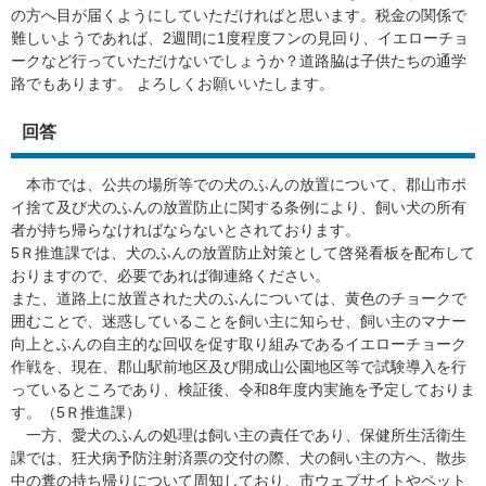
の方へ目が届くようにしていただければと思います。税金の関係で
難しいようであれば、2週間に1度程度フンの見回り、イエローチョ
ークなど行っていただけないでしょうか？道路脇は子供たちの通学
路でもあります。 よろしくお願いいたします。
回答
本市では、公共の場所等での犬のふんの放置について、郡山市ポ
イ捨て及び犬のふんの放置防止に関する条例により、飼い犬の所有
者が持ち帰らなければならないとされております。
5Ｒ推進課では、犬のふんの放置防止対策として啓発看板を配布して
おりますので、必要であれば御連絡ください。
また、道路上に放置された犬のふんについては、黄色のチョークで
囲むことで、迷惑していることを飼い主に知らせ、飼い主のマナー
向上とふんの自主的な回収を促す取り組みであるイエローチョーク
作戦を、現在、郡山駅前地区及び開成山公園地区等で試験導入を行
っているところであり、検証後、令和8年度内実施を予定しておりま
す。（5Ｒ推進課）
一方、愛犬のふんの処理は飼い主の責任であり、保健所生活衛生
課では、狂犬病予防注射済票の交付の際、犬の飼い主の方へ、散歩
中の糞の持ち帰りについて周知しており、市ウェブサイトやペット