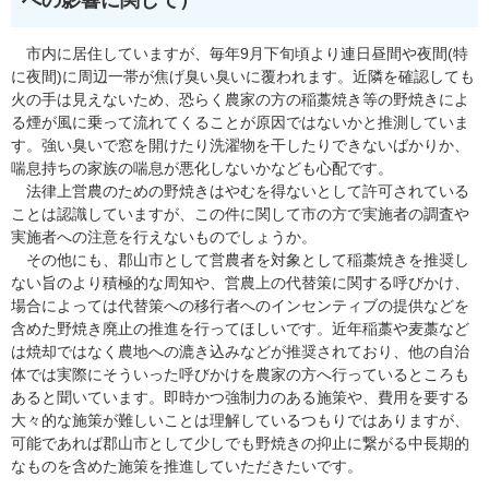
への影響に関して​）
市内に居住していますが、毎年9月下旬頃より連日昼間や夜間(特
に夜間)に周辺一帯が焦げ臭い臭いに覆われます。近隣を確認しても
火の手は見えないため、恐らく農家の方の稲藁焼き等の野焼きによ
る煙が風に乗って流れてくることが原因ではないかと推測していま
す。強い臭いで窓を開けたり洗濯物を干したりできないばかりか、
喘息持ちの家族の喘息が悪化しないかなども心配です。
法律上営農のための野焼きはやむを得ないとして許可されている
ことは認識していますが、この件に関して市の方で実施者の調査や
実施者への注意を行えないものでしょうか。
その他にも、郡山市として営農者を対象として稲藁焼きを推奨し
ない旨のより積極的な周知や、営農上の代替策に関する呼びかけ、
場合によっては代替策への移行者へのインセンティブの提供などを
含めた野焼き廃止の推進を行ってほしいです。近年稲藁や麦藁など
は焼却ではなく農地への漉き込みなどが推奨されており、他の自治
体では実際にそういった呼びかけを農家の方へ行っているところも
あると聞いています。即時かつ強制力のある施策や、費用を要する
大々的な施策が難しいことは理解しているつもりではありますが、
可能であれば郡山市として少しでも野焼きの抑止に繋がる中長期的
なものを含めた施策を推進していただきたいです。