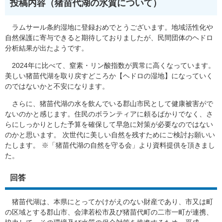
投稿内容（猪苗代湖の水質について​）
ラムサール条約湿地に登録おめでとうございます。地域活性化や
自然保護に寄与できると期待しておりましたが、民間団体のヘドロ
分析結果が出たようです。
2024年に比べて、窒素・リン酸指数が異常に高くなっています。
美しい猪苗代湖を取り戻すどころか【ヘドロの湿地】になっていく
のではないかと不安になります。
さらに、猪苗代湖の水を飲んでいる郡山市民として健康被害がで
ないのかと感じます。住民のボランティアに頼るばかりでなく、さ
らにしっかりとした予算を確保して早急に対策が必要なのではない
のかと思います。 次世代に美しい自然を残すためにご検討お願いい
たします。 ※「猪苗代湖の自然を守る会」より資料提供を頂きまし
た。
回答
猪苗代湖は、本県にとってかけがえのない財産であり、市又は町
の区域とする郡山市、会津若松市及び猪苗代町の二市一町が連携、