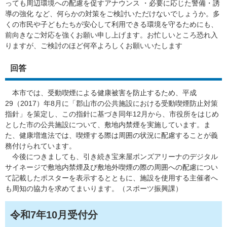
っても周辺環境への配慮を促すアナウンス ・必要に応じた警備・誘
導の強化 など、何らかの対策をご検討いただけないでしょうか。多
くの市民や子どもたちが安心して利用できる環境を守るためにも、
前向きなご対応を強くお願い申し上げます。お忙しいところ恐れ入
りますが、ご検討のほど何卒よろしくお願いいたします
回答
本市では、受動喫煙による健康被害を防止するため、平成
29（2017）年8月に「郡山市の公共施設における受動喫煙防止対策
指針」を策定し、この指針に基づき同年12月から、市役所をはじめ
とした市の公共施設について、敷地内禁煙を実施しています。ま
た、健康増進法では、喫煙する際は周囲の状況に配慮することが義
務付けられています。
今後につきましても、引き続き宝来屋ボンズアリーナのデジタル
サイネージで敷地内禁煙及び敷地外喫煙の際の周囲への配慮につい
て記載したポスターを表示するとともに、施設を使用する主催者へ
も周知の協力を求めてまいります。（スポーツ振興課）
令和7年10月受付分