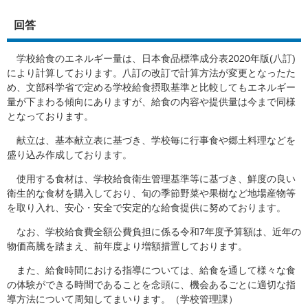
回答
​​ 学校給食のエネルギー量は、日本食品標準成分表2020年版(八訂)
により計算しております。八訂の改訂で計算方法が変更となったた
め、文部科学省で定める学校給食摂取基準と比較してもエネルギー
量が下まわる傾向にありますが、給食の内容や提供量は今まで同様
となっております。
献立は、基本献立表に基づき、学校毎に行事食や郷土料理などを
盛り込み作成しております。
使用する食材は、学校給食衛生管理基準等に基づき、鮮度の良い
衛生的な食材を購入しており、旬の季節野菜や果樹など地場産物等
を取り入れ、安心・安全で安定的な給食提供に努めております。
なお、学校給食費全額公費負担に係る令和7年度予算額は、近年の
物価高騰を踏まえ、前年度より増額措置しております。
また、給食時間における指導については、給食を通して様々な食
の体験ができる時間であることを念頭に、機会あるごとに適切な指
導方法について周知してまいります。（学校管理課）