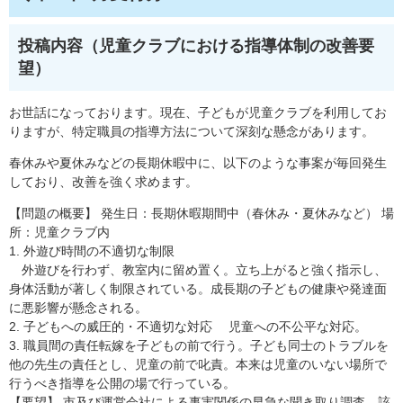
投稿内容（児童クラブにおける指導体制の改善要
望）
お世話になっております。現在、子どもが児童クラブを利用してお
りますが、特定職員の指導方法について深刻な懸念があります。
春休みや夏休みなどの長期休暇中に、以下のような事案が毎回発生
しており、改善を強く求めます。
【問題の概要】 発生日：長期休暇期間中（春休み・夏休みなど） 場
所：児童クラブ内
1. 外遊び時間の不適切な制限
外遊びを行わず、教室内に留め置く。立ち上がると強く指示し、
身体活動が著しく制限されている。成長期の子どもの健康や発達面
に悪影響が懸念される。
2. 子どもへの威圧的・不適切な対応 児童への不公平な対応。
3. 職員間の責任転嫁を子どもの前で行う。子ども同士のトラブルを
他の先生の責任とし、児童の前で叱責。本来は児童のいない場所で
行うべき指導を公開の場で行っている。
【要望】 市及び運営会社による事実関係の早急な聞き取り調査。該