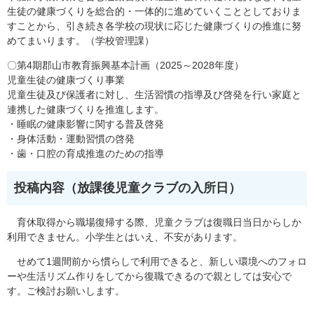
生徒の健康づくりを総合的・一体的に進めていくこととしておりま
すことから、引き続き各学校の現状に応じた健康づくりの推進に努
めてまいります。（学校管理課）
〇第4期郡山市教育振興基本計画（2025～2028年度）
児童生徒の健康づくり事業
児童生徒及び保護者に対し、生活習慣の指導及び啓発を行い家庭と
連携した健康づくりを推進します。
・睡眠の健康影響に関する普及啓発
・身体活動・運動習慣の啓発
・歯・口腔の育成推進のための指導
投稿内容（放課後児童クラブ​の入所日）
育休取得から職場復帰する際、児童クラブは復職日当日からしか
利用できません。小学生とはいえ、不安があります。
せめて1週間前から慣らしで利用できると、新しい環境へのフォロ
ーや生活リズム作りをしてから復職できるので親としては安心で
す。ご検討お願いします。