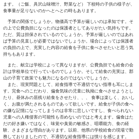
ます。（ご飯、具沢山味噌汁、野菜など） 下校時の子供の様子が、
食事量が足りないのかへとへとの時もあります。
予算の関係でしょうか。物価高で予算が厳しいのは承知です。そ
の上で公費負担になったのは保護者としてありがたい気持ちです。
ただ、質は担保されているのでしょうか。予算が厳しいのではあれ
ば予算の見直しが必要ではないでしょうか。場合によっては保護者
の負担の上で、充実した内容の給食を子供に食べさせたいと思う気
持ちもあります。
また、献立は学校によって異なりますが、公費負担でも給食の会
計は学校単位で行っているのでしょうか。そして給食の充実は、郡
山の子育て政策でも魅力になるのではないでしょうか。
また、現実問題として、給食指導で不適切でない指導も耳にしま
す。完食へのこだわり、偏食気味の児童に執拗に食べさせようとし
たり、昼休みの居残り給食をさせたり、、、 食事は楽しく、おいし
く、お腹が満たされるものであって欲しいです。給食が子供の食へ
の嫌な記憶になってしまうのは非常に悲しいですし、食べられない
児童への人権侵害の可能性も否めないのではと考えます。偏食はた
だの好き嫌いではなく、味覚や臭覚の敏感さ、咀嚼能力、食の経
験、さまざまな理由があります。以前、他県の学校給食の現場で勤
務しておりましたので、不適切な給食指導には憤りを感じます。