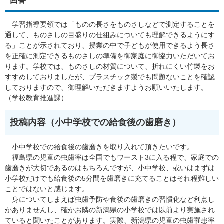
回答
学習指導要領では「ものの長さをものさしなどで測定することを
通して、ものさしの目盛りの仕組みについても理解できるようにす
る」ことが示されており、授業の中で子どもが使用できるよう長さ
を正確に測定できるものさしの準備を御家庭に御協力いただいてお
ります。学校では、ものさしの材質について、折れにくい竹製をお
すすめしておりましたが、プラスチック製でも問題ないことを確認
しておりますので、御理解いただきますようお願いいたします。
（学校教育推進課）
投稿内容（小中学校での給食後の歯磨き​）
小中学校での給食後の歯磨きを取り入れて頂きたいです。
福島県の児童の虫歯率は全国でもワースト3に入る程で、家庭での
歯磨きが大切であるのはもちろんですが、小中学校、或いはまずは
小学校だけでも給食後の5分間を歯磨きに充てることはそれ程難しい
ことではないと感じます。
身についてしまえば虫歯予防や食後の歯磨きの習慣化など利点し
かありませんし、確かお隣の新潟県の小学校では以前より実施され
ていると聞いたことがあります。実際、新潟県の児童の虫歯罹患率