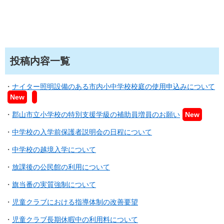
投稿内容一覧
・
ナイター照明設備のある市内小中学校校庭の使用申込みについて
New​​
・
郡山市立小学校の特別支援学級の補助員増員のお願い
New​​
・
中学校の入学前保護者説明会の日程について
・
中学校の越境入学について
・
放課後の公民館の利用について
・
旗当番の実質強制について
・
児童クラブにおける指導体制の改善要望
・
児童クラブ長期休暇中の利用料について