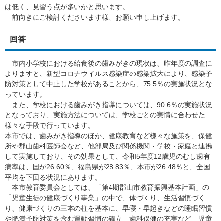
は低く、見習う点が多いかと思います。
前向きにご検討くださいます様、お願い申し上げます。
回答
市内小学校における給食後の歯みがきの現状は、昨年度の調査に
よりますと、新型コロナウイルス感染症の感染拡大により、感染予
防対策として中止した学校があることから、75.5％の実施状況とな
っています。
また、学校における歯みがき指導については、90.6％の実施状況
となっており、実施方法については、学校ごとの実情に合わせた
様々な手段で行っています。
本市では、歯みがき指導のほか、健康教育など様々な施策を、保健
所や郡山歯科医師会など、他部局及び関係機関・学校・家庭と連携
して実施しており、その効果として、令和5年度12歳児のむし歯有
病率は、国が26.60％、福島県が28.83％、本市が26.48％と、全国
平均を下回る状況にあります。
本市教育委員会としては、「第4期郡山市教育振興基本計画」の
「児童生徒の健康づくり事業」の中で、体づくり、生活習慣づく
り、健康づくりの三本の柱を基本に、早寝・早起きなどの睡眠習慣
や肥満予防対策を含む運動習慣の確立、歯科保健の充実など、児童