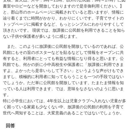
安積、富久山、片平：9時～21時、以外の公民館：9時～17時）に図
書室やロビーなどを開放しておりますので是非御利用ください。】
と、郡山市のホームページに掲載されていると思いますが、情報に
辿り着くまでに時間がかかり、わかりにくいです。子育てサイトの
トップページに掲載するなど、もっとシンプルにわかりやすくして
頂きたいです。 現状では、放課後に公民館を利用できることを知ら
ない子供や保護者が多いように感じます。
また、このように放課後に公民館を開放しているのであれば、公
民館にもその旨のポスターなどを貼るなどして情報をオープンに共
有すると、利用者にとっても有益な情報になり得ると思います。公
民館でも、何かの折に小中高校生や保護者に「放課後に利用できま
すよ、よかったら是非いらして下さい」というような声がけもでき
ますし、積極的に利用者に知ってもらうことも一つの手段ではない
でしょうか。ただ単に公民館を開放しています、たまたま情報を知
っている人は利用できます、では、意味をなさないのように思いま
す。
特に小学生においては、4年生以上は児童クラブへ入れない児童が多
く困っている家庭も少なくない中、放課後の公民館の利用を子育て
世代へ周知することは、大変意義のあることではないでしょうか。
回答