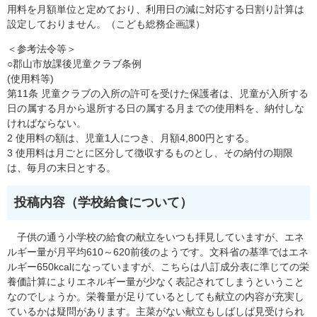
用料を月額単位と定めており、利用日の減に対応する日割り計算は
設定しておりません。（こども総務企画課）
＜参考法令等＞
○郡山市放課後児童クラブ条例
(使用料等)
第11条 児童クラブの入所の許可を受けた保護者は、児童が入所する
日の属する月から退所する日の属する月までの使用料を、納付しな
ければならない。
2 使用料の額は、児童1人につき、月額4,800円とする。
3 使用料は月ごとに区分して徴収するものとし、その納付の期限
は、毎月の末日とする。
投稿内容（学校給食について）
子供の通う小学校の給食の献立をいつも拝見していますが、エネ
ルギー量が月平均610～620前後のようです。文科省の基準ではエネ
ルギー650kcalになっていますが、こちらは八訂成分表に準じての栄
養価計算によりエネルギー量が少なく表記されてしまうということ
なのでしょうか。栄養量が足りているとしても献立の内容が充実し
ているかは疑問があります。主菜がない献立もしばしば見受けられ