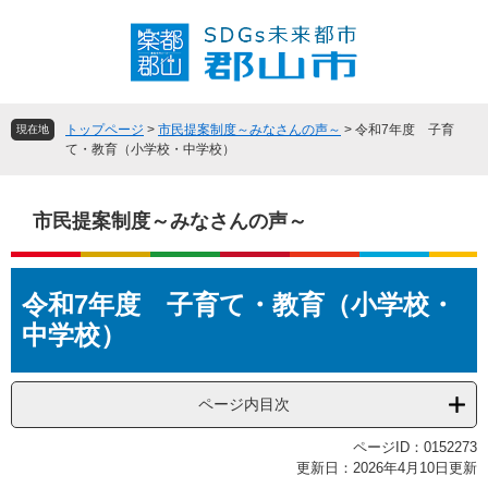
ペ
メ
ー
ニ
ジ
ュ
の
ー
先
を
頭
飛
トップページ
>
市民提案制度～みなさんの声～
>
令和7年度 子育
現在地
で
ば
て・教育（小学校・中学校）
す
し
。
て
本
市民提案制度～みなさんの声～
文
へ
本
令和7年度 子育て・教育（小学校・
文
中学校）
ページ内目次
ページID：0152273
更新日：2026年4月10日更新