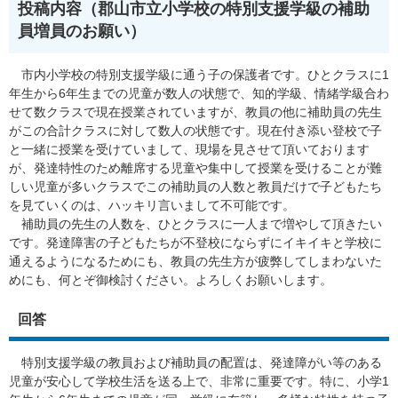
投稿内容（郡山市立小学校の特別支援学級の補助
員増員のお願い）
市内小学校の特別支援学級に通う子の保護者です。ひとクラスに1
年生から6年生までの児童が数人の状態で、知的学級、情緒学級合わ
せて数クラスで現在授業されていますが、教員の他に補助員の先生
がこの合計クラスに対して数人の状態です。現在付き添い登校で子
と一緒に授業を受けていまして、現場を見させて頂いております
が、発達特性のため離席する児童や集中して授業を受けることが難
しい児童が多いクラスでこの補助員の人数と教員だけで子どもたち
を見ていくのは、ハッキリ言いまして不可能です。
補助員の先生の人数を、ひとクラスに一人まで増やして頂きたい
です。発達障害の子どもたちが不登校にならずにイキイキと学校に
通えるようになるためにも、教員の先生方が疲弊してしまわないた
めにも、何とぞ御検討ください。よろしくお願いします。
回答
特別支援学級の教員および補助員の配置は、発達障がい等のある
児童が安心して学校生活を送る上で、非常に重要です。特に、小学1