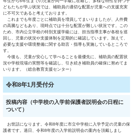
年生から6年生までの児童が同一学級に在籍し、多様な特性を持つ子
どもたちが学ぶ状況では、補助員の適切な配置が児童への支援充実
に不可欠であると考えております。
これまでも年度ごとに補助員を増員してまいりましたが、人件費
の高騰などもあり、現時点では十分な配置が難しい状況です。この
ため、市内公立学校の特別支援学級には、担当指導主事が各校を巡
回し、児童の状況や支援体制を定期的に確認しています。加えて、
必要な支援や環境整備に関する助言・指導も実施しているところで
す。
今後も、児童が安心して学べることを最優先に、補助員の配置状
況や学校現場の実態等を確認し、引き続き補助員の確保に努めてま
いります。（総合教育支援センター）​
令和8年1月受付分
投稿内容（中学校の入学前保護者説明会の日程に
ついて）
お世話になります。令和8年度に市立中学校に入学予定の児童の保
護者です。過日、令和8年度の入学前説明会の案内を頂戴しまし