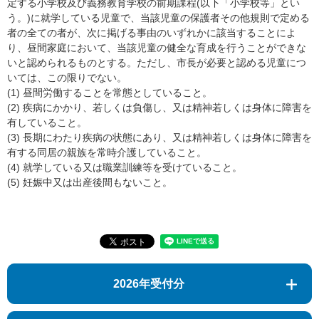
定する小学校及び義務教育学校の前期課程(以下「小学校等」とい
う。)に就学している児童で、当該児童の保護者その他規則で定める
者の全ての者が、次に掲げる事由のいずれかに該当することによ
り、昼間家庭において、当該児童の健全な育成を行うことができな
いと認められるものとする。ただし、市長が必要と認める児童につ
いては、この限りでない。
(1) 昼間労働することを常態としていること。
(2) 疾病にかかり、若しくは負傷し、又は精神若しくは身体に障害を
有していること。
(3) 長期にわたり疾病の状態にあり、又は精神若しくは身体に障害を
有する同居の親族を常時介護していること。
(4) 就学している又は職業訓練等を受けていること。
(5) 妊娠中又は出産後間もないこと。
2026年受付分