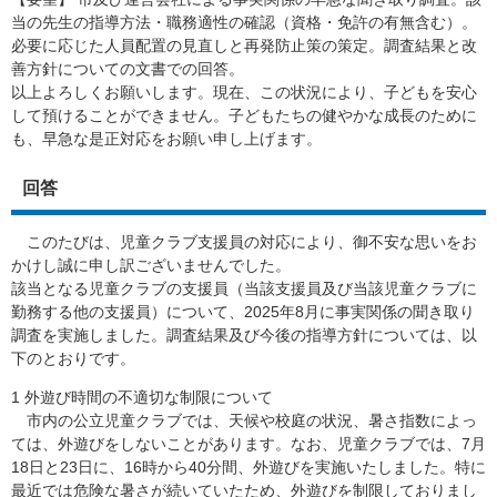
当の先生の指導方法・職務適性の確認（資格・免許の有無含む）。
必要に応じた人員配置の見直しと再発防止策の策定。調査結果と改
善方針についての文書での回答。
以上よろしくお願いします。現在、この状況により、子どもを安心
して預けることができません。子どもたちの健やかな成長のために
も、早急な是正対応をお願い申し上げます。
回答
このたびは、児童クラブ支援員の対応により、御不安な思いをお
かけし誠に申し訳ございませんでした。
該当となる児童クラブの支援員（当該支援員及び当該児童クラブに
勤務する他の支援員）について、2025年8月に事実関係の聞き取り
調査を実施しました。調査結果及び今後の指導方針については、以
下のとおりです。
1 外遊び時間の不適切な制限について
市内の公立児童クラブでは、天候や校庭の状況、暑さ指数によっ
ては、外遊びをしないことがあります。なお、児童クラブでは、7月
18日と23日に、16時から40分間、外遊びを実施いたしました。特に
最近では危険な暑さが続いていたため、外遊びを制限しておりまし