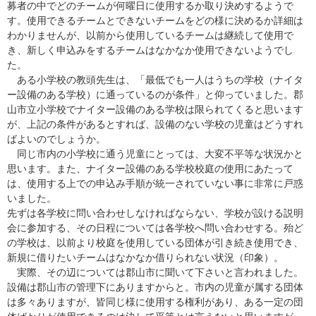
募者の中でどのチームが何曜日に使用するか取り決めするようで
す。使用できるチームとできないチームをどの様に決めるか詳細は
わかりませんが、以前から使用しているチームは継続して使用で
き、新しく申込みをするチームはなかなか使用できないようでし
た。
ある小学校の教頭先生は、「最低でも一人はうちの学校（ナイタ
ー設備のある学校）に通っているのが条件」と仰っていました。郡
山市立小学校でナイター設備のある学校は限られてくると思います
が、上記の条件があるとすれば、設備のない学校の児童はどうすれ
ばよいのでしょうか。
同じ市内の小学校に通う児童にとっては、大変不平等な状況かと
思います。また、ナイター設備のある学校校庭の使用にあたって
は、使用する上での申込み手順が統一されていない事に非常に戸惑
いました。
先ずは各学校に問い合わせしなければならない、学校が設ける説明
会に参加する、その日程については各学校へ問い合わせする。殆ど
の学校は、以前より校庭を使用している団体が引き続き使用でき、
新規に借りたいチームはなかなか借りられない状況（印象）。
実際、その辺については郡山市に聞いて下さいと言われました。
設備は郡山市の管理下にありますからと。市内の児童が属する団体
は多々ありますが、皆同じ様に使用する権利があり、ある一定の団