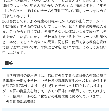
体ばかりが使用できるのは決して平等とは言えないと思いますが、
如何でしょうか。申込み者が多いのであれば、抽選にする、半年使
用したら次の半年は別のチームが使用可等の明確なルールを決めて
頂きたく存じます。
説明会にしても、ある程度の日程がわかり次第郡山市のホームペー
ジに掲載もできるのではないでしょうか。脈々と前例踏襲主義のま
ま、これからも同じでは、使用できない団体はいつまで経っても使
えません。いずれにせよ、学校施設を借りる上でのルールの明確化
と一本化、そして市内全ての児童に同じ様に使用できる機会を設け
て頂けますと幸いです。早急にご対応頂けます様、よろしくお願い
申し上げます。
回答
各学校施設の使用許可は、郡山市教育委員会教育長の権限に属す
る事務の一部を小学校、中学校及び義務教育学校の校長に委任する
規程第2条第3号により、それぞれの学校長の判断としております
が、今回の御意見を踏まえ、多くの団体に御活用していただけます
よう、使用ルールの公平化などの運用改善に努めてまいります。
（教育総務部総務課）