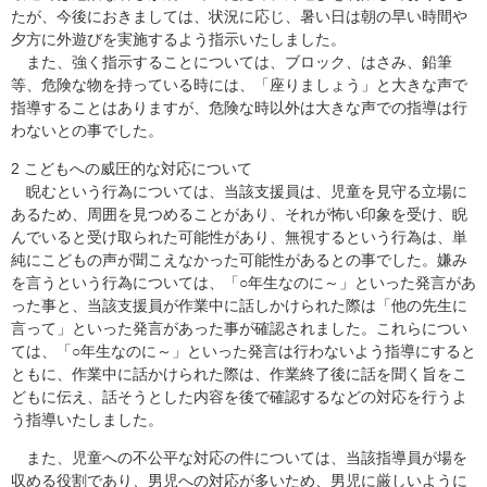
たが、今後におきましては、状況に応じ、暑い日は朝の早い時間や
夕方に外遊びを実施するよう指示いたしました。
また、強く指示することについては、ブロック、はさみ、鉛筆
等、危険な物を持っている時には、「座りましょう」と大きな声で
指導することはありますが、危険な時以外は大きな声での指導は行
わないとの事でした。
2 こどもへの威圧的な対応について
睨むという行為については、当該支援員は、児童を見守る立場に
あるため、周囲を見つめることがあり、それが怖い印象を受け、睨
んでいると受け取られた可能性があり、無視するという行為は、単
純にこどもの声が聞こえなかった可能性があるとの事でした。嫌み
を言うという行為については、「○年生なのに～」といった発言があ
った事と、当該支援員が作業中に話しかけられた際は「他の先生に
言って」といった発言があった事が確認されました。これらについ
ては、「○年生なのに～」といった発言は行わないよう指導にすると
ともに、作業中に話かけられた際は、作業終了後に話を聞く旨をこ
どもに伝え、話そうとした内容を後で確認するなどの対応を行うよ
う指導いたしました。
また、児童への不公平な対応の件については、当該指導員が場を
収める役割であり、男児への対応が多いため、男児に厳しいように