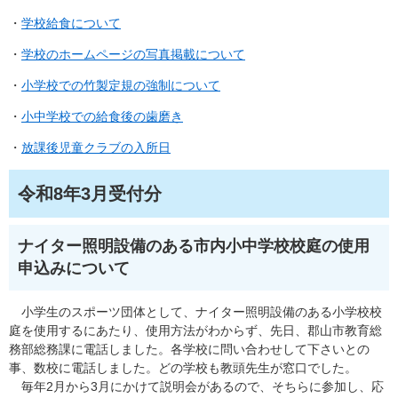
・
学校給食について​​​
・
学校のホームページの写真掲載について
・
小学校での竹製定規の強制について
・
小中学校での給食後の歯磨き​
・
放課後児童クラブの入所日
令和8年3月受付分
ナイター照明設備のある市内小中学校校庭の使用
申込みについて
小学生のスポーツ団体として、ナイター照明設備のある小学校校
庭を使用するにあたり、使用方法がわからず、先日、郡山市教育総
務部総務課に電話しました。各学校に問い合わせして下さいとの
事、数校に電話しました。どの学校も教頭先生が窓口でした。
毎年2月から3月にかけて説明会があるので、そちらに参加し、応