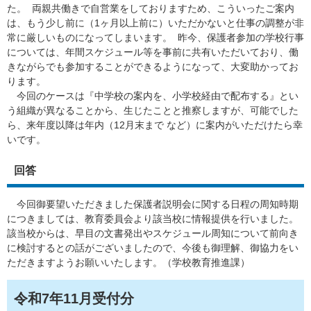
た。 両親共働きで自営業をしておりますため、こういったご案内
は、もう少し前に（1ヶ月以上前に）いただかないと仕事の調整が非
常に厳しいものになってしまいます。 昨今、保護者参加の学校行事
については、年間スケジュール等を事前に共有いただいており、働
きながらでも参加することができるようになって、大変助かってお
ります。
今回のケースは『中学校の案内を、小学校経由で配布する』とい
う組織が異なることから、生じたことと推察しますが、可能でした
ら、来年度以降は年内（12月末まで など）に案内がいただけたら幸
いです。
回答
今回御要望いただきました保護者説明会に関する日程の周知時期
につきましては、教育委員会より該当校に情報提供を行いました。
該当校からは、早目の文書発出やスケジュール周知について前向き
に検討するとの話がございましたので、今後も御理解、御協力をい
ただきますようお願いいたします。（学校教育推進課）
令和7年11月受付分