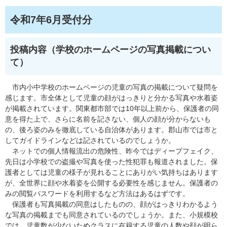
令和7年6月受付分
投稿内容（学校のホームページの写真掲載につい
て）
市内小中学校のホームページの児童の写真の掲載について疑問を
感じます。市全体として児童の顔がはっきりと分かる写真や水着姿
が掲載されています。関東都市部では10年以上前から、保護者の同
意を得た上で、さらに名前を記さない、個人の顔が分からないも
の、後ろ姿のみを徹底している自治体があります。郡山市では市と
してガイドラインなどは記されているのでしょうか。
ネットでの個人情報流出の危険性、昨今ではディープフェイク、
先日は小学校での盗撮や写真を使った性犯罪も報道されました。保
護者としては児童の様子が見れることにありがい気持ちはあります
が、全世界に顔や水着姿を公開する必要性を感じません。保護者の
みの閲覧パスワードを利用するなど方法はあるはずです。
保護者も写真掲載の同意はしたものの、顔がはっきりわかるよう
な写真の掲載までも同意されているのでしょうか。また、小規模校
では、児童数が少ないためクラスに在籍する児童の人数や顔が明ら