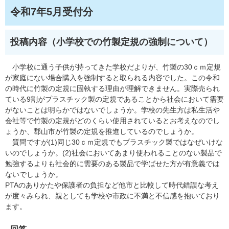
令和7年5月受付分
投稿内容（小学校での竹製定規の強制について）
小学校に通う子供が持ってきた学校だよりが、竹製の30ｃｍ定規
が家庭にない場合購入を強制すると取られる内容でした。この令和
の時代に竹製の定規に固執する理由が理解できません。実際売られ
ている9割がプラスチック製の定規であることから社会において需要
がないことは明らかではないでしょうか。学校の先生方は私生活や
会社等で竹製の定規がどのくらい使用されているとお考えなのでし
ょうか、郡山市が竹製の定規を推進しているのでしょうか。
質問ですが(1)同じ30ｃｍ定規でもプラスチック製ではなぜいけな
いのでしょうか。(2)社会においてあまり使われることのない製品で
勉強するよりも社会的に需要のある製品で学ばせた方が有意義では
ないでしょうか。
PTAのありかたや保護者の負担など他市と比較して時代錯誤な考え
が度々みられ、親としても学校や市政に不満と不信感を抱いており
ます。