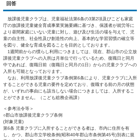
回答
放課後児童クラブは、児童福祉法第6条の3第2項及びこども家庭
庁の放課後児童健全育成事業実施要綱に基づき、保護者が就労等に
より昼間家庭にいない児童に対し、遊び及び生活の場を与えて、児
童の自主性、社会性及び創造性の向上、基本的な学習習慣の確立等
を図り、健全な育成を図ることを目的としております。
1週間前からの慣らし利用につきましては、現在、郡山市の公立放
課後児童クラブへの入所は月単位で行っているため、復職日と同月
中であれば、復職日前（復職日と同月の1日）からの児童クラブへの
入所も可能となっております。
なお、利用放課後児童クラブ条例第6条により、児童クラブに入所
することができる児童の要件を定めており、復職する前の月の状態
が、いずれの事由にも該当しない場合につきましては、入所するこ
とができません。（こども総務企画課）
＜参考法令等＞
○郡山市放課後児童クラブ条例
(対象児童)
第6条 児童クラブに入所することができる者は、市内に住所を有
し、かつ、郡山市立学校条例(昭和40年郡山市条例第45号)別表に規