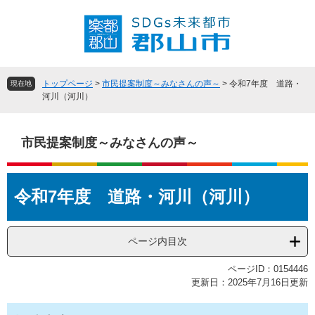
ペ
メ
ー
ニ
ジ
ュ
の
ー
先
を
頭
飛
トップページ
>
市民提案制度～みなさんの声～
>
令和7年度 道路・
現在地
で
ば
河川（河川）
す
し
。
て
本
市民提案制度～みなさんの声～
文
へ
本
令和7年度 道路・河川（河川）
文
ページ内目次
ページID：0154446
更新日：2025年7月16日更新