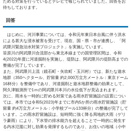
ためる対策を行っているとテレビで報じられていました。回答をお
待ちしております。
回答
はじめに、河川事業については、令和元年東日本台風に伴う洪水
による甚大な浸水被害を受けて、現在、国・県・市が連携し、「阿
武隈川緊急治水対策プロジェクト」を実施しています。
笹原川の阿武隈川合流部から東北本線までの国管理区間は、令和
4(2022)年度に河道掘削を実施し、堤防は、阿武隈川の堤防高までの
整備が完了しています。
また、阿武隈川上流（鏡石町・矢吹町・玉川村）では、新たな遊水
地群（350ヘクタール、貯留量 約2,000万立方メートル：東京ドーム
16杯分）を整備中であり、河道掘削と遊水地群整備の効果として、
阿久津観測所で1ｍの阿武隈川本川の水位低下が見込まれます。
次に、雨水を一時的に貯める対策である雨水貯留施設の設置につい
ては、本市では令和5(2023)年までに市内5か所の雨水貯留施設（貯
留量 約4万立方メートル：小学校プール133杯分）の整備が完了して
います。この雨水貯留施設は、短時間に強く降る局地的大雨（ゲリ
ラ豪雨）により、下水管の排水能力を超えることで一時的に発生す
る内水氾濫に対し効果を発揮するものであり、お住いの地域（小中