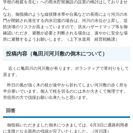
学校の校庭を含む）への雨水貯留施設の設置の検討はしておりませ
ん。
なお、御指摘のような線状降水帯や台風などの長雨により河川の水
門が閉鎖され発生する内水氾濫の場合は、河川の水位が上昇し、堤
防決壊のリスクが高まっていますので、洪水ハザードマップ等を御
確認いただき、避難が必要と判断される場合は、速やかに安全な場
所に避難するようお願いします。（上下水道局 経営戦略課）
投稿内容（亀田川河川敷の倒木について）
近くに亀田川の河川敷が有ります。ボランティアで草刈りをして
居ます。
昨日の風が強く木の枝が途中から折れてしまい河川敷の歩く所を
半分塞いでいます。個人で枝を切るのには木が大きくて無理です。
市役所の方で伐採お願い出来たらと思います。
回答
御投稿いただきました倒木につきましては、6月3日に通路利用者
に支障となる箇所の伐採が完了いたしました。（河川課）