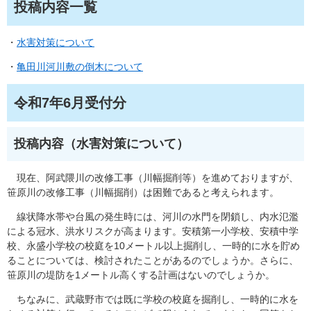
投稿内容一覧
・
水害対策について
・
亀田川河川敷の倒木について​
令和7年6月受付分
投稿内容（水害対策について）
現在、阿武隈川の改修工事（川幅掘削等）を進めておりますが、
笹原川の改修工事（川幅掘削）は困難であると考えられます。
線状降水帯や台風の発生時には、河川の水門を閉鎖し、内水氾濫
による冠水、洪水リスクが高まります。安積第一小学校、安積中学
校、永盛小学校の校庭を10メートル以上掘削し、一時的に水を貯め
ることについては、検討されたことがあるのでしょうか。さらに、
笹原川の堤防を1メートル高くする計画はないのでしょうか。
ちなみに、武蔵野市では既に学校の校庭を掘削し、一時的に水を