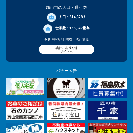
郡山市の人口
・世帯数
人口：
314,828人
世帯数：
145,597世帯
令和8年7月1日現在
統計情報
統計こおりやま
サイトへ
バナー広告