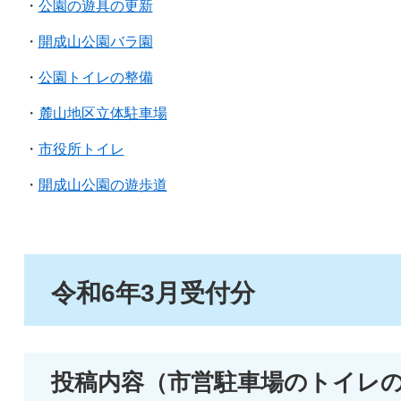
・
公園の遊具の更新
・
開成山公園バラ園
・
公園トイレの整備
・
麓山地区立体駐車場
・
市役所トイレ
・
開成山公園の遊歩道
令和6年3月受付分
投稿内容（市営駐車場のトイレ