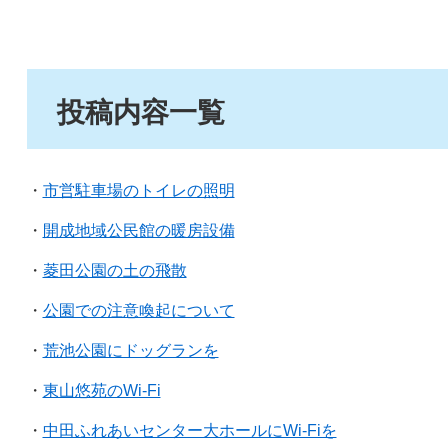
投稿内容一覧
・
市営駐車場のトイレの照明
・
開成地域公民館の暖房設備
・
菱田公園の土の飛散
・
公園での注意喚起について
・
荒池公園にドッグランを
・
東山悠苑のWi-Fi
・
中田ふれあいセンター大ホールにWi-Fiを