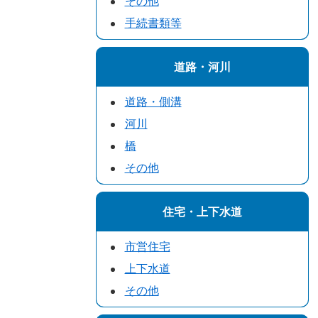
その他
手続書類等
道路・河川
道路・側溝
河川
橋
その他
住宅・上下水道
市営住宅
上下水道
その他