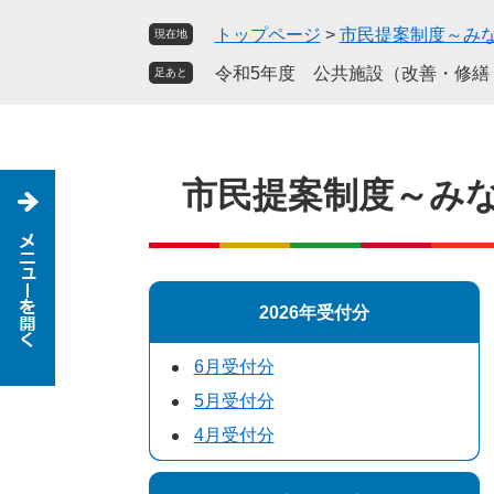
ペ
メ
トップページ
>
市民提案制度～み
現在地
ー
ニ
ジ
ュ
令和5年度 公共施設（改善・修繕
足あと
の
ー
先
を
頭
飛
で
ば
市民提案制度～み
す
し
。
て
本
文
へ
2026年受付分
6月受付分
5月受付分
4月受付分