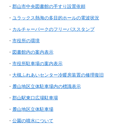
・
郡山市中央図書館の手すり設置依頼
・
ユラックス熱海の多目的ホールの電波状況
・
カルチャーパークのフリーパススタンプ
・
市役所の環境
・
図書館内の案内表示
・
市役所駐車場の案内表示
・
大槻ふれあいセンター冷暖房装置の修理復旧
・
麓山地区立体駐車場内の標識表示
・
郡山駅東口広場駐車場
・
麓山地区立体駐車場
・
公園の噴水について