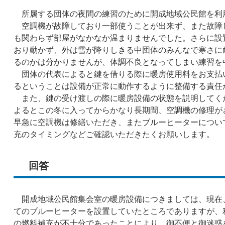
所属する団体の夜間の練習のために開成地域公民館を利
空調機が故障しており一部使うことが出来ず、また故障
も関わらず部屋がなかなか温まりませんでした。さらに設
おり動かず、外は雪が降りしきる中団体のみんなで寒さに
るのかは分かりませんが、体調不良となってしまい練習を
団体の代表によると鍵を借りる際に暖房使用料をお支払
るということは設備が正常に動作するように整備する責任
また、鍵の受け渡しの際に暖房設備の状態を説明してく
よるとこの冬に入ってからかなり長期間、空調機の修理が
早急に空調機は修繕いただき、またブルーヒーターについ
充のタイミングなどご確認いただきたくお願いします。
回答
開成地域公民館集会室の暖房設備につきましては、現在、
てのブルーヒーターを設置していたところでありますが、
の燃料補充が不十分であったことにより、御不便と御迷惑