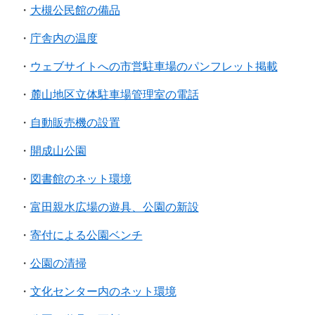
・
大槻公民館の備品
・
庁舎内の温度
・
ウェブサイトへの市営駐車場のパンフレット掲載
・
麓山地区立体駐車場管理室の電話
・
自動販売機の設置
・
開成山公園
・
図書館のネット環境
・
富田親水広場の遊具、公園の新設
・
寄付による公園ベンチ
・
公園の清掃
・
文化センター内のネット環境