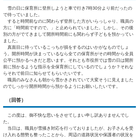
雪の日に保育所に登所しようと車で行き7時30分より前だったの
で待っていました。
すると時間前なのに関わらず登所した方がいらっしゃり、職員の
方に「時間前ですので。」と止められていました。しかし、その後
別の方がでてきまして開所時間前にも関わらず子どもを預かってい
ました。
真面目に待っているこっちが損をするのはいかがなものでしょ
う。開所時間が決まっているなら全ての保育所がその時間から全員
公平に預かるべきだと思います。それとも市役所では雪の日は開所
前に預かるような指示を全保育所にしているのでしょうか？それな
らそれで前日に知らせてもらいたいです。
職員のみなさんも朝から雪かきされていて大変そうに見えました
のでしっかり開所時間から預かるようにお願いしたいです。
（回答）
この度は、御不快な思いをさせてしまい申し訳ありませんでし
た。
当日は、職員が雪掻き対応を行っておりましたが、お子さんを受
け入れる態勢も整ったことから、周辺の道路状況や保護者の状況を