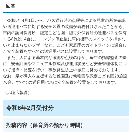
回答
令和5年4月1日から、バス運行時の点呼等による児童の所在確認
や送迎用バスに対する安全装置の装備が義務付けされたことから、
市内の認可保育所、認定こども園、認可外保育所の送迎バスを保有
する8施設14台に、エンジン停止後に車内後部のスイッチを押さな
いと止まらないブザーなど、こども家庭庁のガイドラインに適合し
た安全装置をすべての送迎用バスに設置しております。
また、人による基本的な確認や点検のほか、毎年の指導監査の際
に、安全計画やマニュアル作成及び運用状況など安全管理体制につ
いて指導・監査を行い、事故発生防止の徹底に努めております。
なお、県が導入を支援する幼稚園及び幼稚園型認定こども園28施設
76台、すべての送迎用バスに安全装置の設置をしております。
（広聴広報課）
令和6年2月受付分
投稿内容（保育所の預かり時間）