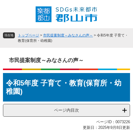
ペ
メ
ー
ニ
ジ
ュ
の
ー
先
を
頭
飛
トップページ
>
市民提案制度～みなさんの声～
>
令和5年度 子育て・
現在地
で
ば
教育(保育所・幼稚園)
す
し
。
て
本
市民提案制度～みなさんの声～
文
へ
本
令和5年度 子育て・教育(保育所・幼
文
稚園)
ページ内目次
ページID：0073226
更新日：2025年9月8日更新