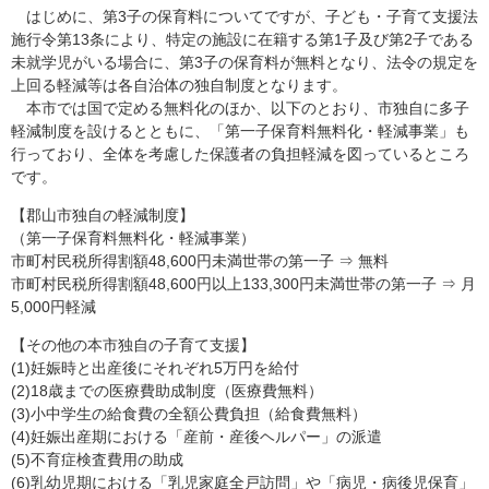
はじめに、第3子の保育料についてですが、子ども・子育て支援法
施行令第13条により、特定の施設に在籍する第1子及び第2子である
未就学児がいる場合に、第3子の保育料が無料となり、法令の規定を
上回る軽減等は各自治体の独自制度となります。
本市では国で定める無料化のほか、以下のとおり、市独自に多子
軽減制度を設けるとともに、「第一子保育料無料化・軽減事業」も
行っており、全体を考慮した保護者の負担軽減を図っているところ
です。
【郡山市独自の軽減制度】
（第一子保育料無料化・軽減事業）
市町村民税所得割額48,600円未満世帯の第一子 ⇒ 無料
市町村民税所得割額48,600円以上133,300円未満世帯の第一子 ⇒ 月
5,000円軽減
【その他の本市独自の子育て支援】
(1)妊娠時と出産後にそれぞれ5万円を給付
(2)18歳までの医療費助成制度（医療費無料）
(3)小中学生の給食費の全額公費負担（給食費無料）
(4)妊娠出産期における「産前・産後ヘルパー」の派遣
(5)不育症検査費用の助成
(6)乳幼児期における「乳児家庭全戸訪問」や「病児・病後児保育」