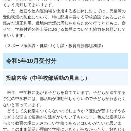
くよう周知してまいります。
また、校庭や屋内運動場を使用する各団体に対しては、児童等の
受動喫煙の防止について、特に配慮を要する学校施設であることを
鑑みた適正利用、敷地内禁煙の周知をあらためて行うとともに、併
せて、学校付近の路上等における禁煙についても協力をお願いして
まいります。
（スポーツ振興課・健康づくり課・教育総務部総務課）
令和5年10月受付分
投稿内容（中学校部活動の見直し）
来年、中学校にあがる子どもを育てています。子どもが進学する
予定の中学校には、部活動が運動部しかないので子どもが行きたく
ないと言っています。
どうして文化部をつくらないのでしょうか？運動が苦手な子やさ
まざまな理由で運動から遠ざかりたい子もいます。色んな選択肢を
与えて教育の場にふさわしい学校であるとはいいがたいと思いま
す。このまま部活が理由で学校にいきたがらなかったり、好きじゃ