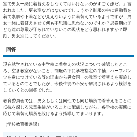
室で男女一緒に着替えをしなくてはいけないのがすごく嫌だ。」言
われました。更衣室などはないのでしょうか？制服の中に運動着を
着て素肌や下着などが見えないように着替えているようですが、男
女一緒に着替えさせて何も不思議に思わないのですか？思春期の子
ども達の尊厳が守られていないこの現状をどう思われますか？即
刻、男女別にしてください。​
回答
現在就学されている中学校に着替えの状況について確認したとこ
ろ、空き教室がないこと、制服の下に学校指定の半袖、ハーフパン
ツを身につけている等の理由から男女同一の教室で着替えを実施し
ているとのことでしたが、今後生徒の不安が解消されるよう検討を
していくとの回答でした。
教育委員会では、男女もしくは同性でも同じ場所で着替えることに
抵抗を感じる児童生徒がいることに配慮しながら、各学校の実態に
応じて着替え場所を設けるよう指導してまいります。
（学校教育推進課）