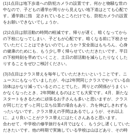
(1)1点目は地下歩道への防犯カメラの設置です。何かと物騒な世の
中なので、子どもの通学が周りから見えない地下道はとても心配で
す。通学路に指 定されているところだけでも、防犯カメラの設置
をお願いできないでしょうか。
(2)2点目は部活動の時間の軽減です。帰りが遅く、暗くなってから
の下校になってしまい、子どもが心配です。暗くなる前に下校させ
ていただくことはできないのでしょうか？安全面はもちろん、心身
の健康のためにも、もう少し早く帰らせていただきたいです。平日
の下校時刻を早めていくこと、土日の部活動を減らしたりなくした
りすることをぜひご検討ください。
(3)3点目はクラス替えを毎年していただきたいということです。ニ
ュースにもなっていましたが、今は2年間同じクラスでやっている自
治体はかなり減っているとのことでした。周りとの関係がうまくい
かなくなったとき、2年間耐えるのはとても大変です。4月、新たな
スタートをきるために頑張るお子さんも多いと思いますが、クラス
が同じだとずっと同じ立ち位置の場合もあり、力を伸ばしきれずも
ったいないです。クラス替えの手間はあるでしょうが、それ以上
に、より良いことがクラス替えにはたくさんあると思います。
合わせて、中学校の修学旅行を4月ではなく、もう少し遅くしていた
だきたいです。他の時期で実施している学校は山ほどあり、その時