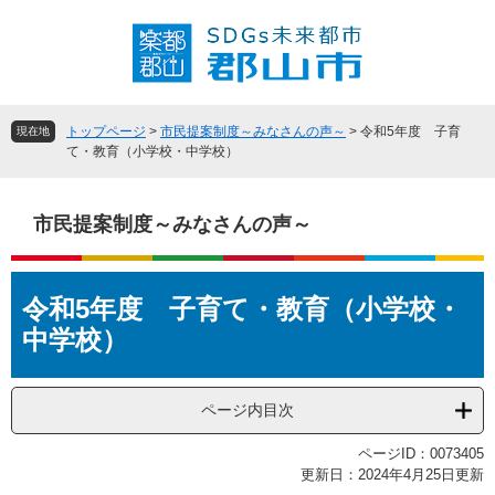
ペ
メ
ー
ニ
ジ
ュ
の
ー
先
を
頭
飛
トップページ
>
市民提案制度～みなさんの声～
>
令和5年度 子育
現在地
で
ば
て・教育（小学校・中学校）
す
し
。
て
本
市民提案制度～みなさんの声～
文
へ
本
令和5年度 子育て・教育（小学校・
文
中学校）
ページ内目次
ページID：0073405
更新日：2024年4月25日更新