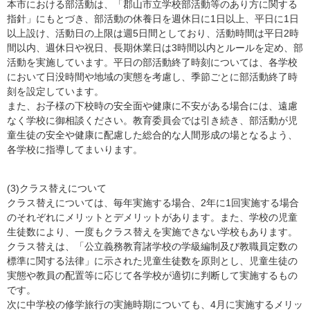
本市における部活動は、「郡山市立学校部活動等のあり方に関する
指針」にもとづき、部活動の休養日を週休日に1日以上、平日に1日
以上設け、活動日の上限は週5日間としており、活動時間は平日2時
間以内、週休日や祝日、長期休業日は3時間以内とルールを定め、部
活動を実施しています。平日の部活動終了時刻については、各学校
において日没時間や地域の実態を考慮し、季節ごとに部活動終了時
刻を設定しています。
また、お子様の下校時の安全面や健康に不安がある場合には、遠慮
なく学校に御相談ください。教育委員会では引き続き、部活動が児
童生徒の安全や健康に配慮した総合的な人間形成の場となるよう、
各学校に指導してまいります。
(3)クラス替えについて
クラス替えについては、毎年実施する場合、2年に1回実施する場合
のそれぞれにメリットとデメリットがあります。また、学校の児童
生徒数により、一度もクラス替えを実施できない学校もあります。
クラス替えは、「公立義務教育諸学校の学級編制及び教職員定数の
標準に関する法律」に示された児童生徒数を原則とし、児童生徒の
実態や教員の配置等に応じて各学校が適切に判断して実施するもの
です。
次に中学校の修学旅行の実施時期についても、4月に実施するメリッ