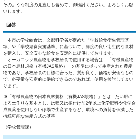
そのような制度の見直しも含めて、御検討ください。よろしくお願
いします。​
回答
本市の学校給食は、文部科学省が定めた「学校給食衛生管理基
準」や「学校給食実施基準」に基づいて、鮮度の良い衛生的な食材
を購入し、安全安心な給食を安定的に提供しております。
オーガニック農産物を学校給食で使用する場合は、「有機農産物
の日本農林規格（有機JAS規格）」の基準に従って生産された農産
物であり、学校給食の目標に合った、質が良く、価格が安価なもの
で、必要量を安定的に供給できるのであれば、使用を検討してまい
ります。
※「有機農産物の日本農林規格（有機JAS規格）」とは、たい肥に
よる土作りを基本とし、は種又は植付け前2年以上化学肥料や化学合
成農薬を使用しないほ場で生産するなど、環境への負荷を低減した
持続可能な生産方式の基準
（学校管理課）