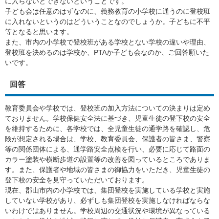
に入らないとできないということです。
子ども会は任意のはずなのに、義務教育の小学校に通うのに登校班
に入れないというのはどういうことなのでしょうか。子どもに不平
等となると思います。
また、市内の小学校で登校班がある学校とない学校の違いや理由、
登校班を決めるのは学校か、PTAか子ども会なのか、ご回答願いた
いです。​
回答
教育委員会や学校では、登校班の加入方法についての決まりは定め
ておりません。学校保健安全法に基づき、児童生徒の登下校の安全
を維持するために、各学校では、全児童生徒の通学路を確認し、危
険が想定される場合は、学校、教育委員会、保護者の皆さま、警察
等の関係団体による、通学路安全点検を行い、必要に応じて路面の
カラー塗装や横断歩道の設置等の改善を図っているところでありま
す。また、保護者や地域の皆さまの御協力をいただき、児童生徒の
登下校の安全を見守っていただいております。
現在、郡山市内の小学校では、集団登校を実施している学校と実施
していない学校があり、必ずしも集団登校を実施しなければならな
いわけではありません。学校周辺の交通状況や環境が異なっている