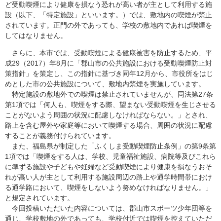
ど受動喫煙により健康を損なう恐れが高い者が主として利用する施
設（以下、「特定施設」といいます。）では、敷地内の喫煙が禁止
されています。正門の外であっても、学校の敷地内であれば喫煙を
してはなりません。
さらに、本市では、受動喫煙による健康被害を防止するため、平
成29（2017）年8月に「郡山市の公共施設における受動喫煙防止対
策指針」を策定し、この指針に基づき同年12月から、市役所をはじ
めとした市の公共施設について、敷地内禁煙を実施しています。
特定施設の敷地外での喫煙は禁止されていませんが、同法第27条
第1項では「何人も、喫煙をする際、望まない受動喫煙を生じさせる
ことがないよう周囲の状況に配慮しなければならない。」とされ、
路上を含む屋外や家庭等において喫煙する場合、周囲の状況に配慮
することが義務付けられています。
また、福島県が制定した「ふくしま受動喫煙防止条例」の第9条第
1項では「喫煙をする人は、学校、児童福祉施設、病院等及びこれら
に準ずる施設や子どもや妊婦など受動喫煙により健康を損なうおそ
れが高い人が主として利用する施設周辺の路上や通学時間帯におけ
る通学路において、喫煙をしないよう努めなければなりません。」
と規定されています。
今回投稿いただいた内容については、郡山市スポーツ少年団等を
通じ、学校敷地の外であっても、学校付近では喫煙を控えていただ