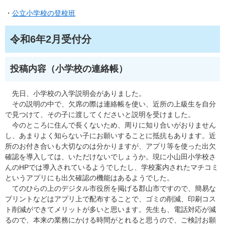
・
公立小学校の登校班
令和6年2月受付分
投稿内容（小学校の連絡帳）
先日、小学校の入学説明会がありました。
その説明の中で、欠席の際は連絡帳を使い、近所の上級生を自分
で見つけて、その子に渡してくださいと説明を受けました。
今のところに住んで長くないため、周りに知り合いがおりません
し、あまりよく知らない子にお願いすることに抵抗もあります。近
所のお付き合いも大切なのは分かりますが、アプリ等を使った出欠
確認を導入しては、いただけないでしょうか。現に小山田小学校さ
んのHPでは導入されているようでしたし、学校案内されたマチコミ
というアプリにも出欠確認の機能はあるようでした。
てのひらの上のデジタル市役所を掲げる郡山市ですので、簡易な
プリントなどはアプリ上で配布することで、ゴミの削減、印刷コス
ト削減ができてメリットが多いと思います。先生も、電話対応が減
るので、本来の業務にかける時間がとれると思うので、ご検討お願