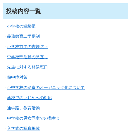
投稿内容一覧
・
小学校の連絡帳
・
義務教育二学期制
・
小学校前での喫煙防止
・
中学校部活動の見直し
・
先生に対する相談窓口
・
熱中症対策
・
小中学校の給食のオーガニック化について
・
学校でのいじめへの対応
・
通学路、教育活動
・
中学校の男女同室での着替え
・
入学式の写真掲載