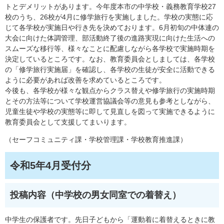
トとデメリットがあります。今年度本市の中学校・義務教育学校27
校のうち、26校が4月に修学旅行を実施しました。学校の実態に応
じて各学校が実施日や行き先を決めております。6月初旬の中体連の
大会に向けた体調管理、部活動終了後の進路実現に向けた生活への
スムーズな移行等、様々なことに配慮しながら各学校で実施時期を
決定しているところです。なお、教育委員会としましては、各学校
の「修学旅行実施届」を確認し、各学校の生徒が安全に活動できる
ように必要があれば改善を求めているところです。
今後も、各学校が様々な観点からクラス替えや修学旅行の実施時期
とその方法等について学校運営協議会等の意見も参考としながら、
児童生徒や学校の実態等に即して見直しを図って実施できるように
教育委員会として支援してまいります。
​​（セーフコミュニティ課・学校管理課・学校教育推進課）
令和5年4月受付分
投稿内容（中学校の男女同室での着替え）​
中学生の保護者です。先日子どもから「運動着に着替えるときに教