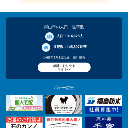
郡山市の人口
・世帯数
人口：
314,828人
世帯数：
145,597世帯
令和8年7月1日現在
統計情報
統計こおりやま
サイトへ
バナー広告