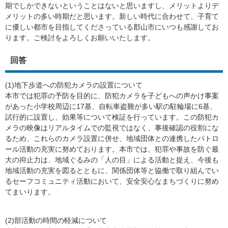
期でしかできないということはないと思いますし、メリットよりデ
メリットの多い時期だと思います。新しい時代に合わせて、子育て
に優しい都市を目指してくださっている郡山市にいつも感謝してお
ります。ご検討をよろしくお願いいたします。
回答
(1)地下歩道への防犯カメラの設置について
本市では犯罪の予防を目的に、防犯カメラを子どもへの声かけ事案
があった小学校周辺に17基、自転車盗難が多い駅の駐輪場に6基、
試行的に設置し、効果等について検証を行っています。この防犯カ
メラの映像はリアルタイムでの監視ではなく、事後確認の役割にな
るため、これらのカメラ設置に併せ、地域団体との連携したパトロ
ール活動の充実に努めております。本市では、犯罪や事故を防ぐ最
大の抑止力は、地域ぐるみの「人の目」による活動と捉え、今後も
地域活動の充実を図るとともに、関係団体等と協働で取り組んでい
るセーフコミュニティ活動において、安全安心なまちづくりに努め
てまいります。
(2)部活動の時間の軽減について