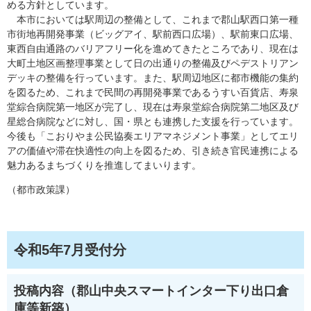
める方針としています。
本市においては駅周辺の整備として、これまで郡山駅西口第一種
市街地再開発事業（ビッグアイ、駅前西口広場）、駅前東口広場、
東西自由通路のバリアフリー化を進めてきたところであり、現在は
大町土地区画整理事業として日の出通りの整備及びペデストリアン
デッキの整備を行っています。また、駅周辺地区に都市機能の集約
を図るため、これまで民間の再開発事業であるうすい百貨店、寿泉
堂綜合病院第一地区が完了し、現在は寿泉堂綜合病院第二地区及び
星総合病院などに対し、国・県とも連携した支援を行っています。
今後も「こおりやま公民協奏エリアマネジメント事業」としてエリ
アの価値や滞在快適性の向上を図るため、引き続き官民連携による
魅力あるまちづくりを推進してまいります。
（都市政策課）
令和5年7月受付分
投稿内容（郡山中央スマートインター下り出口倉
庫等新築）