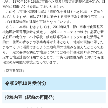
づき、1970年10月15日に市街化区域及び市街化調整区域を定め、計
画的に都市づくりを進めてまいりました。
このうち市街化調整区域は「市街化を抑制すべき区域」と定めら
れておりますが、同法第34条に適合する開発行為や農家住宅等につ
いては建築物等の建築が可能となっています。
さらに、本市におきましては、2019年3月に郡山市市街化調整区
域地区計画運用指針を策定し、地域コミュニティの維持に必要な新
規住民の定住や、小中学校、鉄道駅等既存ストックの有効活用を目
的に、住民の皆さまや事業者等が主体となり、地域の実情に即した
まちづくりに活用できるよう土地利用の仕組みを整えたところであ
り、一定の要件を満たす地区については都市計画法第12条の5に規
定する地区計画を活用することで、市街化調整区域内においても住
宅開発が可能な環境となっています。
（都市政策課）
令和5年10月受付分
投稿内容（駅前の再開発）