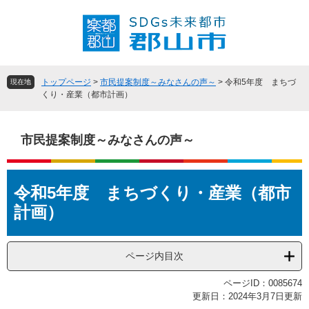
ペ
メ
ー
ニ
ジ
ュ
の
ー
先
を
頭
飛
トップページ
>
市民提案制度～みなさんの声～
>
令和5年度 まちづ
現在地
で
ば
くり・産業（都市計画）
す
し
。
て
本
市民提案制度～みなさんの声～
文
へ
本
令和5年度 まちづくり・産業（都市
文
計画）
ページ内目次
ページID：0085674
更新日：2024年3月7日更新