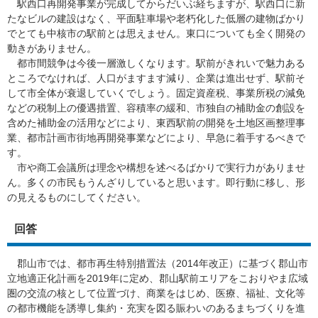
駅西口再開発事業が完成してからだいぶ経ちますが、駅西口に新
たなビルの建設はなく、平面駐車場や老朽化した低層の建物ばかり
でとても中核市の駅前とは思えません。東口についても全く開発の
動きがありません。
都市間競争は今後一層激しくなります。駅前がきれいで魅力ある
ところでなければ、人口がますます減り、企業は進出せず、駅前そ
して市全体が衰退していくでしょう。固定資産税、事業所税の減免
などの税制上の優遇措置、容積率の緩和、市独自の補助金の創設を
含めた補助金の活用などにより、東西駅前の開発を土地区画整理事
業、都市計画市街地再開発事業などにより、早急に着手するべきで
す。
市や商工会議所は理念や構想を述べるばかりで実行力がありませ
ん。多くの市民もうんざりしていると思います。即行動に移し、形
の見えるものにしてください。
回答
郡山市では、都市再生特別措置法（2014年改正）に基づく郡山市
立地適正化計画を2019年に定め、郡山駅前エリアをこおりやま広域
圏の交流の核として位置づけ、商業をはじめ、医療、福祉、文化等
の都市機能を誘導し集約・充実を図る賑わいのあるまちづくりを進