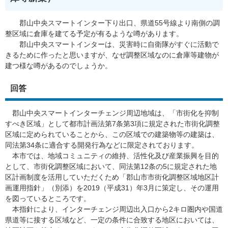
郡山中央スマートインター下り出口、県道55号線より南側の調
整区域に倉庫を建てる予定が有るような噂があります。
郡山中央スマートインターは、災害時に自衛隊がすぐに活動で
きるために作ったと思いますが、なぜ調整区域なのに倉庫等建物が
建つ様な噂があるのでしょうか。​
回答
郡山中央スマートインターチェンジ周辺地域は、「市街化を抑制
すべき区域」として都市計画法第7条第3項に規定された市街化調整
区域に定められていることから、この区域での建築物等の建築は、
同法第34条に適合する開発行為などに限定されております。
本市では、地域コミュニティの維持、活性化及び産業振興を目的
として、市街化調整区域において、同法第12条の5に規定された地
区計画制度を活用していただくため「郡山市市街化調整区域地区計
画運用指針」（別添）を2019（平成31）年3月に策定し、その運用
を図っているところです。
本指針により、インターチェンジ周辺出入口から2キロ圏内や国道
県道等に接する区域など、一定の条件に合致する地区においては、