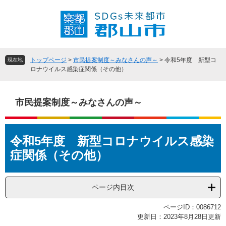
ペ
メ
ー
ニ
ジ
ュ
の
ー
先
を
頭
飛
トップページ
>
市民提案制度～みなさんの声～
>
令和5年度 新型コ
現在地
で
ば
ロナウイルス感染症関係（その他）
す
し
。
て
本
市民提案制度～みなさんの声～
文
へ
本
令和5年度 新型コロナウイルス感染
文
症関係（その他）
ページ内目次
ページID：0086712
更新日：2023年8月28日更新