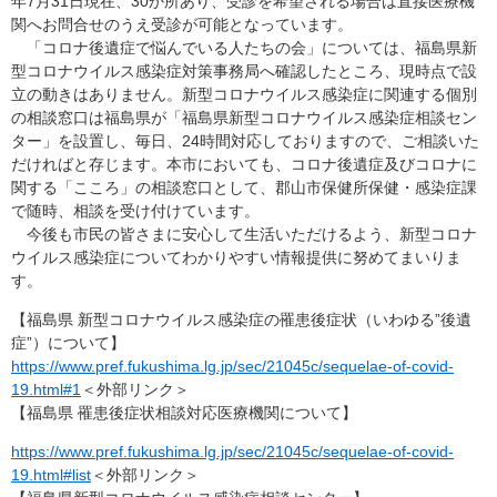
年7月31日現在、30か所あり、受診を希望される場合は直接医療機
関へお問合せのうえ受診が可能となっています。
「コロナ後遺症で悩んでいる人たちの会」については、福島県新
型コロナウイルス感染症対策事務局へ確認したところ、現時点で設
立の動きはありません。新型コロナウイルス感染症に関連する個別
の相談窓口は福島県が「福島県新型コロナウイルス感染症相談セン
ター」を設置し、毎日、24時間対応しておりますので、ご相談いた
だければと存じます。本市においても、コロナ後遺症及びコロナに
関する「こころ」の相談窓口として、郡山市保健所保健・感染症課
で随時、相談を受け付けています。
今後も市民の皆さまに安心して生活いただけるよう、新型コロナ
ウイルス感染症についてわかりやすい情報提供に努めてまいりま
す。
【福島県 新型コロナウイルス感染症の罹患後症状（いわゆる”後遺
症”）について】
https://www.pref.fukushima.lg.jp/sec/21045c/sequelae-of-covid-
19.html#1
＜外部リンク＞
【福島県 罹患後症状相談対応医療機関について】
https://www.pref.fukushima.lg.jp/sec/21045c/sequelae-of-covid-
19.html#list
＜外部リンク＞