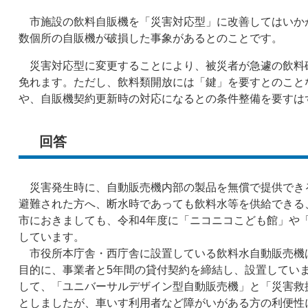
市施設の飲料自販機を「災害対応型」に改善してはいか
数個所の自販機が破損した事象があるとのことです。
災害対応型に変更することにより、被災者が急遽の飲料
免れます。ただし、飲料類開放には「鍵」を要すとのこと
や、自販機契約更新時の対応になるとの条件整備を要すは
回答
災害発生時に、自動販売機内部の製品を無償で提供でき
避難された方へ、断水時であっても飲料水等を供給できる
市におきましても、令和4年度に「ニコニコこども館」や
しています。
市役所本庁舎・西庁舎に設置している飲料水自動販売機
目的に、事業者と5年間の貸付契約を締結し、設置しています
して、「ユニバーサルデザイン型自動販売機」と「災害救
としましたが、車いす利用者など障がいがある方の利便性