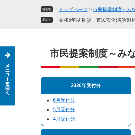
ペ
メ
トップページ
>
市民提案制度～み
現在地
ー
ニ
ジ
ュ
令和5年度 防災・市民安全(災害対応
足あと
の
ー
先
を
頭
飛
で
ば
市民提案制度～み
す
し
。
て
本
文
へ
2026年受付分
6月受付分
5月受付分
4月受付分