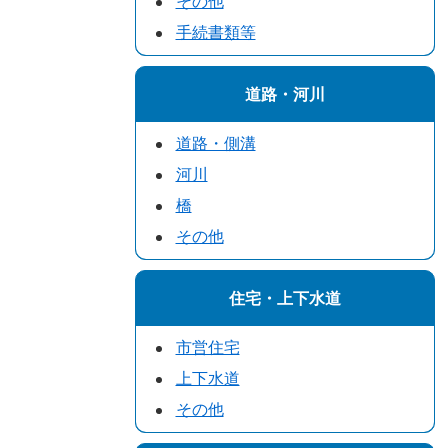
その他
手続書類等
道路・河川
道路・側溝
河川
橋
その他
住宅・上下水道
市営住宅
上下水道
その他