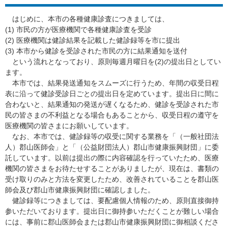
はじめに、本市の各種健康診査につきましては、
(1) 市民の方が医療機関で各種健康診査を受診
(2) 医療機関は健診結果を記載した健診録等を市に提出
(3) 本市から健診を受診された市民の方に結果通知を送付
という流れとなっており、原則毎週月曜日を(2)の提出日としてい
ます。
本市では、結果発送通知をスムーズに行うため、年間の収受日程
表に沿って健診受診日ごとの提出日を定めています。提出日に間に
合わないと、結果通知の発送が遅くなるため、健診を受診された市
民の皆さまの不利益となる場合もあることから、収受日程の遵守を
医療機関の皆さまにお願いしています。
なお、本市では、健診録等の収受に関する業務を「（一般社団法
人）郡山医師会」と「（公益財団法人）郡山市健康振興財団」に委
託しています。以前は提出の際に内容確認を行っていたため、医療
機関の皆さまをお待たせすることがありましたが、現在は、書類の
受け取りのみと方法を変更したため、改善されていることを郡山医
師会及び郡山市健康振興財団に確認しました。
健診録等につきましては、要配慮個人情報のため、原則直接御持
参いただいております。提出日に御持参いただくことが難しい場合
には、事前に郡山医師会または郡山市健康振興財団に御相談くださ