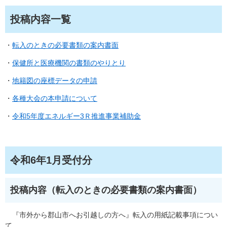
投稿内容一覧
・
転入のときの必要書類の案内書面
・
保健所と医療機関の書類のやりとり
・
地籍図の座標データの申請
・
各種大会の本申請について
・
令和5年度エネルギー3Ｒ推進事業補助金
令和6年1月受付分
投稿内容（転入のときの必要書類の案内書面）
『市外から郡山市へお引越しの方へ』転入の用紙記載事項につい
て