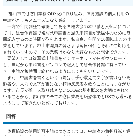
郡山市では窓口業務のDX化に取り組み、体育施設の個人利用の
申請がとてもスムーズになり感謝しています。
一方で年間調整で確保してある各種大会の本申請と支払いについ
ては、総合体育館で複写式申請書と減免申請書が紙媒体のために毎
回記入するのに時間が取られます。私自身、年間で10回以上この作
業をしています。郡山市職員の皆さまは毎日何件もそれのご対応を
されていますので、その業務はかなり大変なものと想像できます。
要望としては複写式申請書をインターネットからダウンロード
し、自宅から申請書をパソコンで記入して総合体育館に持ってい
き、申請が短時間で終われるようにしてもらいたいです。
また、申請書を書くという行為は、手が震えて文字が書けない高
齢者や、人前で文字が書けない精神疾患者を救うことにもつながり
ます。市長が誰一人取り残さないSDGsの基本概念を大切にされて
いることから、郡山市の全ての窓口業務を紙媒体でもDXでも選べる
ようにして頂きたいと願っております。
回答
体育施設の使用許可申請につきましては、申請者の負担軽減と迅