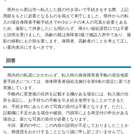
県外から郡山市へ転入した親の付き添いで手続きをする際、上記
用紙をもとに必要となるものを揃えて来庁しました。県外からの転
入の場合身障者手帳手続きで4×3センチの本人の写真が必要とある
ため、撮影して持参したにも関わらず、障がい福祉課窓口では不要
と説明を受けました。高齢の親は身障者2級で施設入所中であり、撮
影の移動にも介助を要します。身障者、高齢者のことを考えて正し
い案内表示にするべきです。
回答
県内外の転居にかかわらず、転入時の身体障害者手帳の居住地変
更手続きについては、身体障害者福祉法施行令第9条の規定に基づき
実施しています。
手帳内に変更後の住所を記載する欄がある場合には、転入後の住
所を追記し、お手持ちの手帳を引き続き使用することができるた
め、手続き時にあらためて写真の添付は不要となります。ただし、
記載欄に不足がある場合や破損、汚損等による再交付の申出がある
場合は、新たな写真の添付が必要となります。
今回、案内の中に、この内容の説明が不足しておりましたことか
ら、御迷惑をおかけすることとなり誠に申し訳ございませんでし