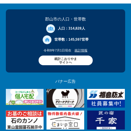
郡山市の人口
・世帯数
人口：
314,828人
世帯数：
145,597世帯
令和8年7月1日現在
統計情報
統計こおりやま
サイトへ
バナー広告