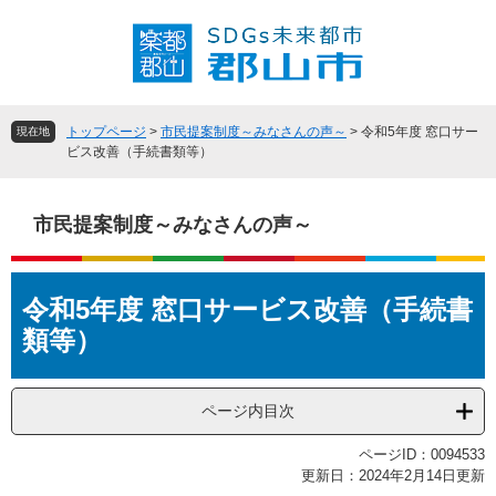
ペ
メ
ー
ニ
ジ
ュ
の
ー
先
を
頭
飛
トップページ
>
市民提案制度～みなさんの声～
>
令和5年度 窓口サー
現在地
で
ば
ビス改善（手続書類等）
す
し
。
て
本
市民提案制度～みなさんの声～
文
へ
本
令和5年度 窓口サービス改善（手続書
文
類等）
ページ内目次
ページID：0094533
更新日：2024年2月14日更新