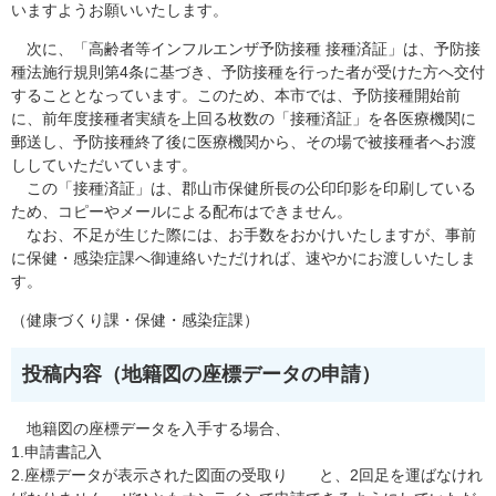
いますようお願いいたします。
次に、「高齢者等インフルエンザ予防接種 接種済証」は、予防接
種法施行規則第4条に基づき、予防接種を行った者が受けた方へ交付
することとなっています。このため、本市では、予防接種開始前
に、前年度接種者実績を上回る枚数の「接種済証」を各医療機関に
郵送し、予防接種終了後に医療機関から、その場で被接種者へお渡
ししていただいています。
この「接種済証」は、郡山市保健所長の公印印影を印刷している
ため、コピーやメールによる配布はできません。
なお、不足が生じた際には、お手数をおかけいたしますが、事前
に保健・感染症課へ御連絡いただければ、速やかにお渡しいたしま
す。
（健康づくり課・保健・感染症課）
投稿内容（地籍図の座標データの申請）
地籍図の座標データを入手する場合、
1.申請書記入
2.座標データが表示された図面の受取り と、2回足を運ばなけれ