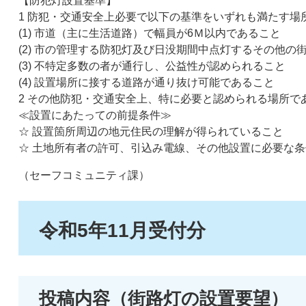
​【防犯灯設置基準】
1 防犯・交通安全上必要で以下の基準をいずれも満たす場
(1) 市道（主に生活道路）で幅員が6Ｍ以内であること
(2) 市の管理する防犯灯及び日没期間中点灯するその他の
(3) 不特定多数の者が通行し、公益性が認められること
(4) 設置場所に接する道路が通り抜け可能であること
2 その他防犯・交通安全上、特に必要と認められる場所で
≪設置にあたっての前提条件≫
☆ 設置箇所周辺の地元住民の理解が得られていること
☆ 土地所有者の許可、引込み電線、その他設置に必要な条
（セーフコミュニティ課）​​
令和5年11月受付分
投稿内容（街路灯の設置要望）