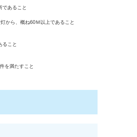
所であること
街灯から、概ね60Ｍ以上であること
あること
件を満たすこと​