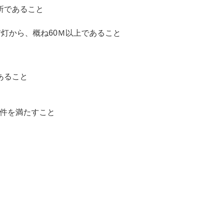
所であること
街灯から、概ね60Ｍ以上であること
あること
件を満たすこと​