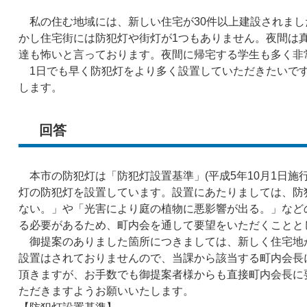
私の住む地域には、新しい住宅が30件以上建設されまし
かし住宅街には防犯灯や街灯が1つもありません。夜間は
達も怖いと言っております。夜間に帰宅する学生も多く非
1日でも早く防犯灯をより多く設置していただきたいです
します。
回答
本市の防犯灯は「防犯灯設置基準」(平成5年10月1日施行)
灯の防犯灯を設置しています。設置にあたりましては、防
ない。」や「光害により庭の植物に悪影響が出る。」など
る必要があるため、町内会を通して要望をいただくことと
御提案のありました箇所につきましては、新しく住宅地
設置はされておりませんので、当課から該当する町内会長
頂きますが、お手数でも御提案者様からも直接町内会長に
ただきますようお願いいたします。