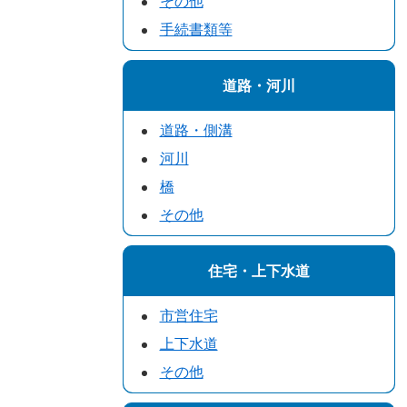
その他
手続書類等
道路・河川
道路・側溝
河川
橋
その他
住宅・上下水道
市営住宅
上下水道
その他