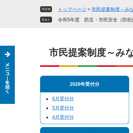
ペ
メ
トップページ
>
市民提案制度～み
現在地
ー
ニ
ジ
ュ
令和5年度 防災・市民安全（防犯
足あと
の
ー
先
を
頭
飛
で
ば
市民提案制度～み
す
し
。
て
本
文
へ
2026年受付分
6月受付分
5月受付分
4月受付分