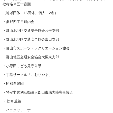
敬称略※五十音順
（地域団体 15団体、個人 2名）
・桑野四丁目町内会
・郡山北地区交通安全協会片平支部
・郡山北地区交通安全協会富田支部
・郡山市スポーツ・レクリエーション協会
・郡山地区交通安全協会大槻東支部
・小原田こども見守り隊
・手話サークル「こおりやま」
・昭和自警団
・特定非営利活動法人郡山市聴力障害者協会
・七海 重義
・ハラクッチーナ