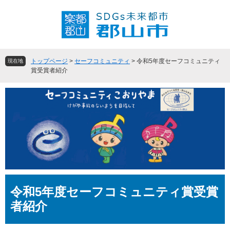
ペ
メ
ー
ニ
ジ
ュ
の
ー
先
を
頭
飛
トップページ
>
セーフコミュニティ
>
令和5年度セーフコミュニティ
現在地
で
ば
賞受賞者紹介
す
し
。
て
本
文
へ
本
令和5年度セーフコミュニティ賞受賞
文
者紹介