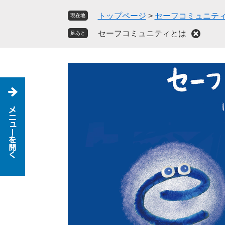
ペ
メ
トップページ
>
セーフコミュニテ
現在地
ー
ニ
ジ
ュ
セーフコミュニティとは
足あと
の
ー
先
を
頭
飛
で
ば
す
し
。
て
本
文
へ