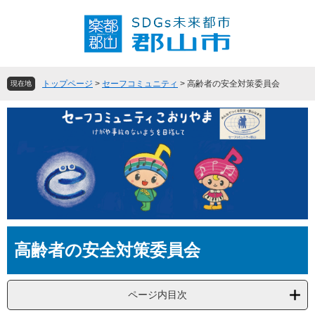
ペ
メ
ー
ニ
ジ
ュ
の
ー
先
を
頭
飛
トップページ
>
セーフコミュニティ
>
高齢者の安全対策委員会
現在地
で
ば
す
し
。
て
本
文
へ
本
高齢者の安全対策委員会
文
ページ内目次