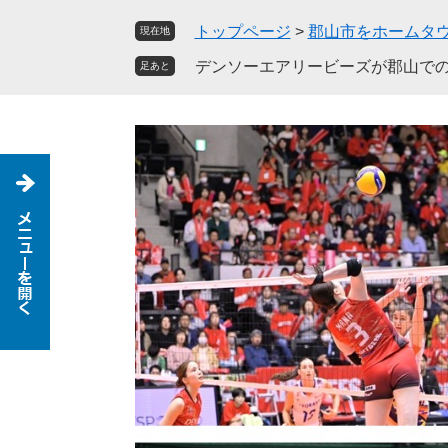
ペ
メ
トップページ
>
郡山市をホームタ
現在地
ー
ニ
ジ
ュ
デンソーエアリービーズが郡山で
足あと
の
ー
先
を
頭
飛
で
ば
す
し
。
て
本
文
へ