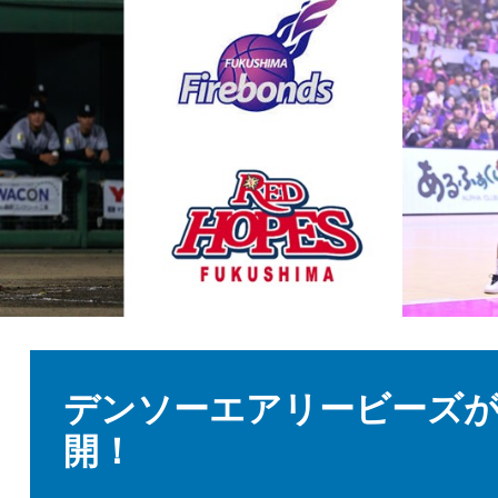
本
文
デンソーエアリービーズが
開！