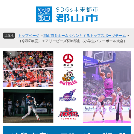
ペ
メ
ー
ニ
ジ
ュ
の
ー
先
を
頭
飛
トップページ
>
郡山市をホームタウンとするトップスポーツチーム
>
現在地
で
ば
（令和7年度）エアリービーズ杯in郡山（小学生バレーボール大会）
す
し
。
て
本
文
へ
本