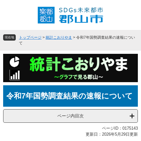
ペ
メ
ー
ニ
ジ
ュ
の
ー
先
を
頭
飛
トップページ
>
統計こおりやま
>
令和7年国勢調査結果の速報につい
現在地
で
ば
て
す
し
。
て
本
文
へ
本
令和7年国勢調査結果の速報について
文
ページ内目次
ページID：0175143
更新日：2026年5月29日更新