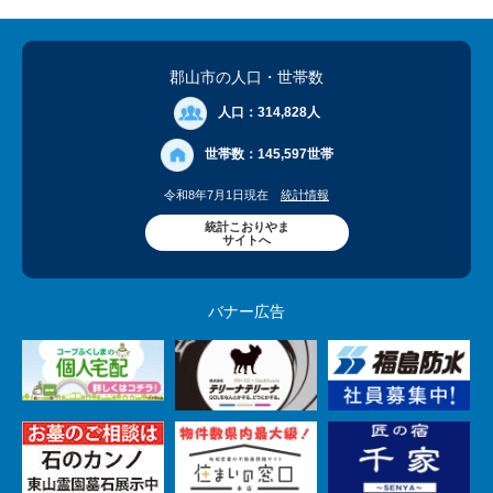
郡山市の人口
・世帯数
人口：
314,828人
世帯数：
145,597世帯
令和8年7月1日現在
統計情報
統計こおりやま
サイトへ
バナー広告