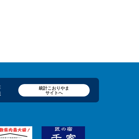
在
統計こおりやま
サイトへ
報