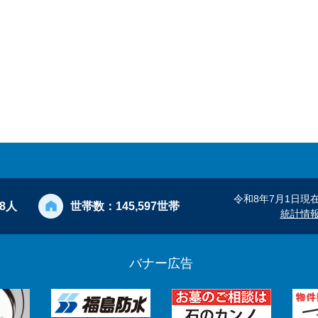
令和8年7月1日現
28人
世帯数：
145,597世帯
統計情
バナー広告