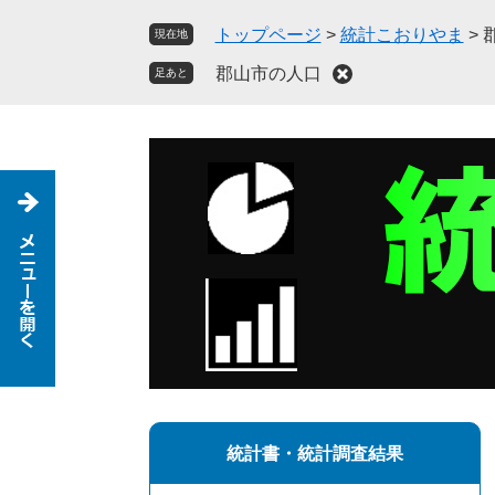
ペ
メ
トップページ
>
統計こおりやま
>
現在地
ー
ニ
ジ
ュ
郡山市の人口
足あと
の
ー
先
を
頭
飛
で
ば
す
し
。
て
本
文
へ
統計書・統計調査結果