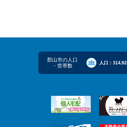
郡山市の人口
人口：
314,8
・世帯数