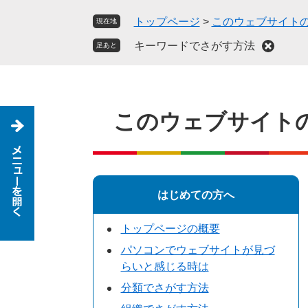
ペ
メ
トップページ
>
このウェブサイト
現在地
ー
ニ
ジ
ュ
キーワードでさがす方法
足あと
の
ー
先
を
頭
飛
で
ば
このウェブサイト
す
し
。
て
本
文
へ
はじめての方へ
トップページの概要
パソコンでウェブサイトが見づ
らいと感じる時は
分類でさがす方法